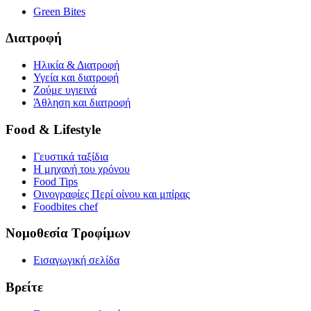
Green Bites
Διατροφή
Ηλικία & Διατροφή
Υγεία και διατροφή
Ζούμε υγιεινά
Άθληση και διατροφή
Food & Lifestyle
Γευστικά ταξίδια
Η μηχανή του χρόνου
Food Tips
Οινογραφίες Περί οίνου και μπίρας
Foodbites chef
Νομοθεσία Τροφίμων
Εισαγωγική σελίδα
Βρείτε