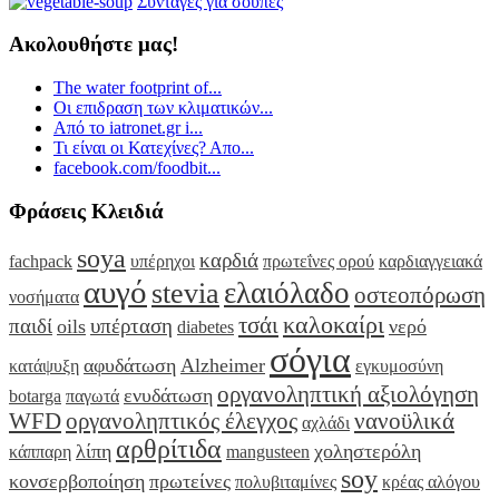
Συνταγές για σούπες
Ακολουθήστε μας!
The water footprint of...
Οι επιδραση των κλιματικών...
Από το iatronet.gr i...
Τι είναι οι Κατεχίνες? Απο...
facebook.com/foodbit...
Φράσεις Κλειδιά
soya
καρδιά
fachpack
υπέρηχοι
πρωτεΐνες ορού
καρδιαγγειακά
αυγό
ελαιόλαδο
stevia
οστεοπόρωση
νοσήματα
καλοκαίρι
τσάι
παιδί
υπέρταση
oils
νερό
diabetes
σόγια
αφυδάτωση
Alzheimer
κατάψυξη
εγκυμοσύνη
οργανοληπτική αξιολόγηση
ενυδάτωση
botarga
παγωτά
WFD
οργανοληπτικός έλεγχος
νανοϋλικά
αχλάδι
αρθρίτιδα
λίπη
χοληστερόλη
κάππαρη
mangusteen
soy
κονσερβοποίηση
πρωτείνες
πολυβιταμίνες
κρέας αλόγου