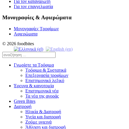
Για τον καταναλωτή
Για τον επαγγελματία
Μονογραφίες & Αφιερώματα
Μονογραφίες Τροφίμων
Αφιερώματα
© 2026 foodbites
Γνωρίστε τα Τρόφιμα
Τρόφιμα & Συστατικά
Επεξεργασία τροφίμων
Επιστημονικό λεξικό
Έρευνα & καινοτομία
Επιστημονικά νέα
Τα νέα της αγοράς
Green Bites
Διατροφή
Ηλικία & Διατροφή
Υγεία και διατροφή
Ζούμε υγιεινά
Άθληση και διατροφή