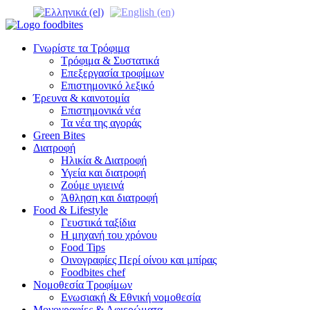
Γνωρίστε τα Τρόφιμα
Τρόφιμα & Συστατικά
Επεξεργασία τροφίμων
Επιστημονικό λεξικό
Έρευνα & καινοτομία
Επιστημονικά νέα
Τα νέα της αγοράς
Green Bites
Διατροφή
Ηλικία & Διατροφή
Υγεία και διατροφή
Ζούμε υγιεινά
Άθληση και διατροφή
Food & Lifestyle
Γευστικά ταξίδια
Η μηχανή του χρόνου
Food Tips
Οινογραφίες Περί οίνου και μπίρας
Foodbites chef
Νομοθεσία Τροφίμων
Ενωσιακή & Εθνική νομοθεσία
Μονογραφίες & Αφιερώματα