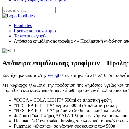
Foodbites
Ερευνα και καινοτομία
Τα νέα της αγοράς
Απόπειρα επιμόλυνσης τροφίμων – Προληπτική ανάκληση α
Απόπειρα επιμόλυνσης τροφίμων – Προλη
Συντάχθηκε απο τον/την
webgf
στην κατηγορία
21/12/16
. Δημοσιεύτ
Με κυρίαρχο γνώμονα την προάσπιση της δημόσιας υγείας και τ
προμήθεια και κατανάλωση των κάτωθι προϊόντων ή πολυσυσκευασιώ
“COCA – COLA LIGHT” 500ml σε πλαστική φιάλη
“NESTEA ICE TEA” λεμόνι 500ml σε πλαστική φιάλη
“NESTEA ICE TEA” ροδάκινο 500ml σε πλαστική φιάλη
Φρέσκο Γάλα Πλήρες ΔΕΛΤΑ 1 λίτρου σε χάρτινη συσκευασί
Hellmann’s Caesar salad dressing σε πλαστικό μπουκάλι των 
Pummaro «κλασικό» σε χάρτινη συσκευασία των 500g