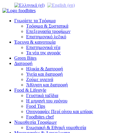
Γνωρίστε τα Τρόφιμα
Τρόφιμα & Συστατικά
Επεξεργασία τροφίμων
Επιστημονικό λεξικό
Έρευνα & καινοτομία
Επιστημονικά νέα
Τα νέα της αγοράς
Green Bites
Διατροφή
Ηλικία & Διατροφή
Υγεία και διατροφή
Ζούμε υγιεινά
Άθληση και διατροφή
Food & Lifestyle
Γευστικά ταξίδια
Η μηχανή του χρόνου
Food Tips
Οινογραφίες Περί οίνου και μπίρας
Foodbites chef
Νομοθεσία Τροφίμων
Ενωσιακή & Εθνική νομοθεσία
Μονογραφίες & Αφιερώματα