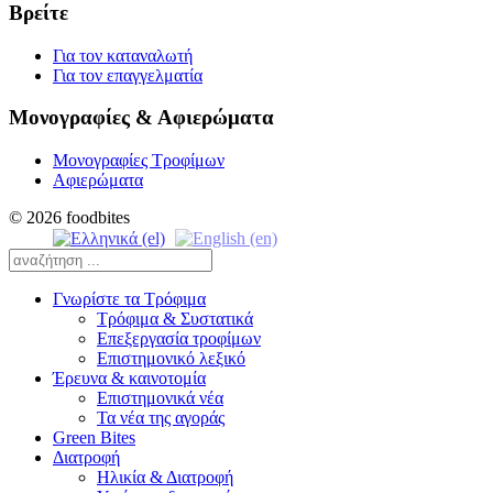
Βρείτε
Για τον καταναλωτή
Για τον επαγγελματία
Μονογραφίες & Αφιερώματα
Μονογραφίες Τροφίμων
Αφιερώματα
© 2026 foodbites
Γνωρίστε τα Τρόφιμα
Τρόφιμα & Συστατικά
Επεξεργασία τροφίμων
Επιστημονικό λεξικό
Έρευνα & καινοτομία
Επιστημονικά νέα
Τα νέα της αγοράς
Green Bites
Διατροφή
Ηλικία & Διατροφή