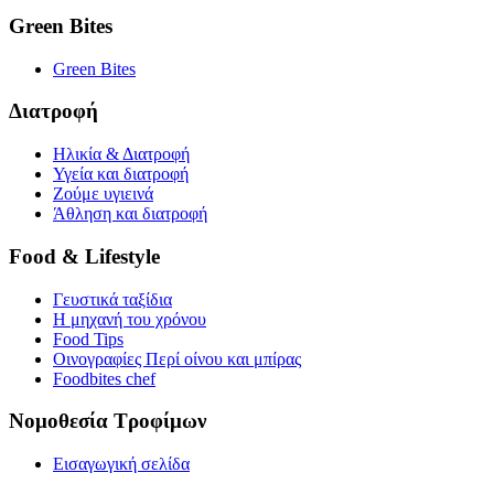
Green Bites
Green Bites
Διατροφή
Ηλικία & Διατροφή
Υγεία και διατροφή
Ζούμε υγιεινά
Άθληση και διατροφή
Food & Lifestyle
Γευστικά ταξίδια
Η μηχανή του χρόνου
Food Tips
Οινογραφίες Περί οίνου και μπίρας
Foodbites chef
Νομοθεσία Τροφίμων
Εισαγωγική σελίδα