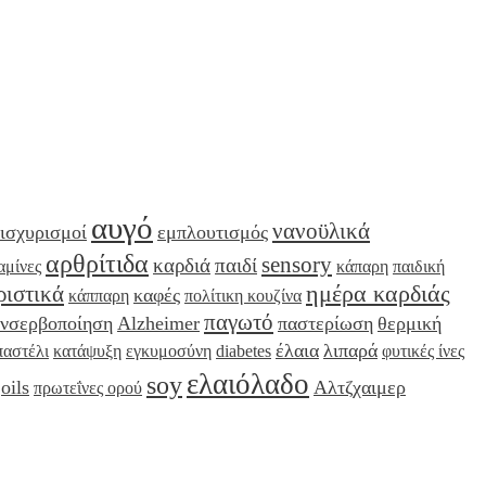
αυγό
νανοϋλικά
ισχυρισμοί
εμπλουτισμός
αρθρίτιδα
sensory
καρδιά
παιδί
αμίνες
κάπαρη
παιδική
ημέρα καρδιάς
ριστικά
καφές
κάππαρη
πολίτικη κουζίνα
παγωτό
νσερβοποίηση
Alzheimer
παστερίωση
θερμική
έλαια
λιπαρά
παστέλι
κατάψυξη
εγκυμοσύνη
diabetes
φυτικές ίνες
ελαιόλαδο
soy
oils
Αλτζχαιμερ
πρωτεΐνες ορού