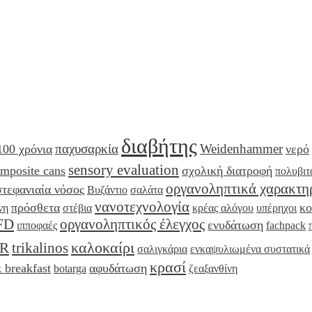
διαβήτης
παχυσαρκία
Weidenhammer
100 χρόνια
νερό
sensory evaluation
mposite cans
σχολική διατροφή
πολυβιτ
οργανοληπτικά χαρακτη
στεφανιαία νόσος
Βυζάντιο
σαλάτα
νανοτεχνολογία
πρόσθετα
κο
νη
στέβια
κρέας αλόγου
υπέρηχοι
FD
οργανοληπτικός έλεγχος
ενυδάτωση
ιπποφαές
fachpack
καλοκαίρι
IR
trikalinos
σαλιγκάρια
ενκαψυλιωμένα συστατικά
κρασί
 breakfast
αφυδάτωση
botarga
ζεαξανθίνη