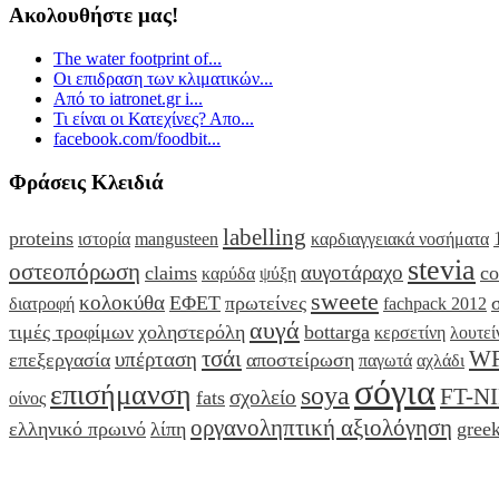
Ακολουθήστε μας!
The water footprint of...
Οι επιδραση των κλιματικών...
Από το iatronet.gr i...
Τι είναι οι Κατεχίνες? Απο...
facebook.com/foodbit...
Φράσεις Κλειδιά
labelling
proteins
ιστορία
mangusteen
καρδιαγγειακά νοσήματα
stevia
οστεοπόρωση
αυγοτάραχο
claims
co
καρύδα
ψύξη
sweete
κολοκύθα
ΕΦΕΤ
πρωτείνες
διατροφή
fachpack 2012
αυγά
τιμές τροφίμων
χοληστερόλη
bottarga
κερσετίνη
λουτεί
τσάι
W
υπέρταση
επεξεργασία
αποστείρωση
παγωτά
αχλάδι
σόγια
επισήμανση
soya
FT-N
σχολείο
fats
οίνος
οργανοληπτική αξιολόγηση
ελληνικό πρωινό
λίπη
greek