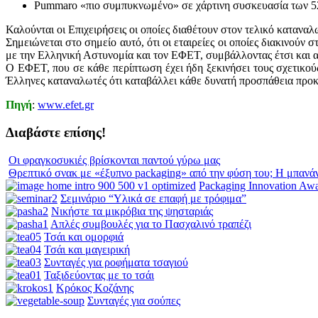
Pummaro «πιο συμπυκνωμένο» σε χάρτινη συσκευασία των 5
Καλούνται οι Επιχειρήσεις οι οποίες διαθέτουν στον τελικό καταν
Σημειώνεται στο σημείο αυτό, ότι οι εταιρείες οι οποίες διακινού
με την Ελληνική Αστυνομία και τον ΕΦΕΤ, συμβάλλοντας έτσι και α
Ο ΕΦΕΤ, που σε κάθε περίπτωση έχει ήδη ξεκινήσει τους σχετικού
Έλληνες καταναλωτές ότι καταβάλλει κάθε δυνατή προσπάθεια προκε
Πηγή
:
www.efet.gr
Διαβάστε επίσης!
Οι φραγκοσυκιές βρίσκονται παντού γύρω μας
Θρεπτικό σνακ με «έξυπνο packaging» από την φύση του; Η μπανά
Packaging Innovation Aw
Σεμινάριο “Υλικά σε επαφή με τρόφιμα”
Νικήστε τα μικρόβια της ψησταριάς
Απλές συμβουλές για το Πασχαλινό τραπέζι
Τσάι και ομορφιά
Τσάι και μαγειρική
Συνταγές για ροφήματα τσαγιού
Ταξιδεύοντας με το τσάι
Κρόκος Κοζάνης
Συνταγές για σούπες