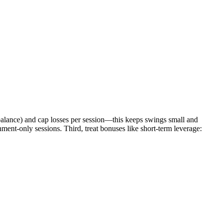
ur balance) and cap losses per session—this keeps swings small and
inment-only sessions. Third, treat bonuses like short-term leverage: