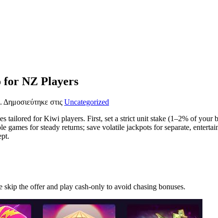
o for NZ Players
. Δημοσιεύτηκε στις
Uncategorized
les tailored for Kiwi players. First, set a strict unit stake (1–2% of yo
le games for steady returns; save volatile jackpots for separate, enterta
pt.
e skip the offer and play cash-only to avoid chasing bonuses.