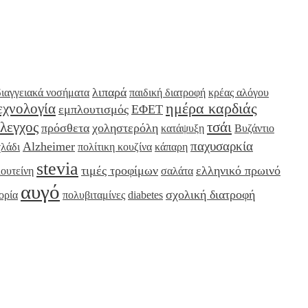
λιπαρά
ιαγγειακά νοσήματα
παιδική διατροφή
κρέας αλόγου
ημέρα καρδιάς
εχνολογία
εμπλουτισμός
ΕΦΕΤ
λεγχος
τσάι
πρόσθετα
χοληστερόλη
κατάψυξη
Βυζάντιο
παχυσαρκία
Alzheimer
χλάδι
πολίτικη κουζίνα
κάπαρη
stevia
τιμές τροφίμων
ελληνικό πρωινό
ουτείνη
σαλάτα
αυγό
σχολική διατροφή
ορία
πολυβιταμίνες
diabetes