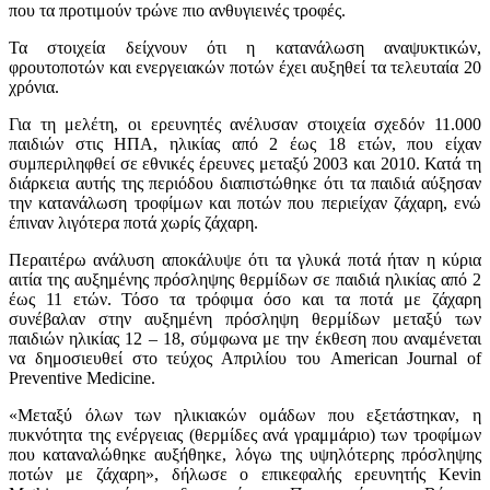
που τα προτιμούν τρώνε πιο ανθυγιεινές τροφές.
Τα στοιχεία δείχνουν ότι η κατανάλωση αναψυκτικών,
φρουτοποτών και ενεργειακών ποτών έχει αυξηθεί τα τελευταία 20
χρόνια.
Για τη μελέτη, οι ερευνητές ανέλυσαν στοιχεία σχεδόν 11.000
παιδιών στις ΗΠΑ, ηλικίας από 2 έως 18 ετών, που είχαν
συμπεριληφθεί σε εθνικές έρευνες μεταξύ 2003 και 2010. Κατά τη
διάρκεια αυτής της περιόδου διαπιστώθηκε ότι τα παιδιά αύξησαν
την κατανάλωση τροφίμων και ποτών που περιείχαν ζάχαρη, ενώ
έπιναν λιγότερα ποτά χωρίς ζάχαρη.
Περαιτέρω ανάλυση αποκάλυψε ότι τα γλυκά ποτά ήταν η κύρια
αιτία της αυξημένης πρόσληψης θερμίδων σε παιδιά ηλικίας από 2
έως 11 ετών. Τόσο τα τρόφιμα όσο και τα ποτά με ζάχαρη
συνέβαλαν στην αυξημένη πρόσληψη θερμίδων μεταξύ των
παιδιών ηλικίας 12 – 18, σύμφωνα με την έκθεση που αναμένεται
να δημοσιευθεί στο τεύχος Απριλίου του American Journal of
Preventive Medicine.
«Μεταξύ όλων των ηλικιακών ομάδων που εξετάστηκαν, η
πυκνότητα της ενέργειας (θερμίδες ανά γραμμάριο) των τροφίμων
που καταναλώθηκε αυξήθηκε, λόγω της υψηλότερης πρόσληψης
ποτών με ζάχαρη», δήλωσε ο επικεφαλής ερευνητής Kevin