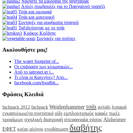
Νικήστε τα μικρόβια της ψησταριάς
Απλές συμβουλές για το Πασχαλινό τραπέζι
Τσάι και ομορφιά
Τσάι και μαγειρική
Συνταγές για ροφήματα τσαγιού
Ταξιδεύοντας με το τσάι
Κρόκος Κοζάνης
Συνταγές για σούπες
Ακολουθήστε μας!
The water footprint of...
Οι επιδραση των κλιματικών...
Από το iatronet.gr i...
Τι είναι οι Κατεχίνες? Απο...
facebook.com/foodbit...
Φράσεις Κλειδιά
τσάι
Weidenhammer
λιπαρά
fachpack 2012
fachpack
αχλάδι
oils
εμπλουτισμός
καφές
τιμές
ενκαψυλιωμένα συστατικά
τροφίμων
σχολική διατροφή
στεφανιαία νόσος
Alzheimer
διαβήτης
ΕΦΕΤ
ενυδάτωση
κρέας αλόγου