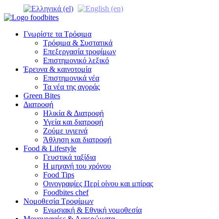
Γνωρίστε τα Τρόφιμα
Τρόφιμα & Συστατικά
Επεξεργασία τροφίμων
Επιστημονικό λεξικό
Έρευνα & καινοτομία
Επιστημονικά νέα
Τα νέα της αγοράς
Green Bites
Διατροφή
Ηλικία & Διατροφή
Υγεία και διατροφή
Ζούμε υγιεινά
Άθληση και διατροφή
Food & Lifestyle
Γευστικά ταξίδια
Η μηχανή του χρόνου
Food Tips
Οινογραφίες Περί οίνου και μπίρας
Foodbites chef
Νομοθεσία Τροφίμων
Ενωσιακή & Εθνική νομοθεσία
Μονογραφίες & Αφιερώματα