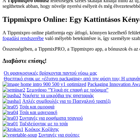
A
Tippmixpro bónusz
lehetőségek széles skáláját kínálja mind az ú
segíthetnek abban, hogy növelje nyerési esélyeit és még élvezetesebb
Tippmixpro Online: Egy Kattintásos Kén
A Tippmixpro online platformja egy átfogó, könnyen kezelhető felületet
fogadási rendszerébe
való mélyebb betekintésre is, így személyre szabot
Összességében, a TippmixPRO, a Tippmixpro app, a bónuszok és az on
Διαβάστε επίσης!
Οι φραγκοσυκιές βρίσκονται παντού γύρω μας
Θρεπτικό σνακ με «έξυπνο packaging» από την φύση του; Η μπανά
Packaging Innovation Aw
Σεμινάριο “Υλικά σε επαφή με τρόφιμα”
Νικήστε τα μικρόβια της ψησταριάς
Απλές συμβουλές για το Πασχαλινό τραπέζι
Τσάι και ομορφιά
Τσάι και μαγειρική
Συνταγές για ροφήματα τσαγιού
Ταξιδεύοντας με το τσάι
Κρόκος Κοζάνης
Συνταγές για σούπες