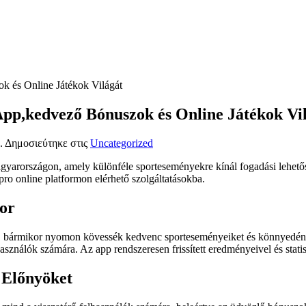
 és Online Játékok Világát
p,kedvező Bónuszok és Online Játékok Vi
. Δημοσιεύτηκε στις
Uncategorized
gyarországon, amely különféle sporteseményekre kínál fogadási lehet
ro online platformon elérhető szolgáltatásokba.
or
, bármikor nyomon kövessék kedvenc sporteseményeiket és könnyedén fog
lhasználók számára. Az app rendszeresen frissített eredményeivel és sta
 Előnyöket