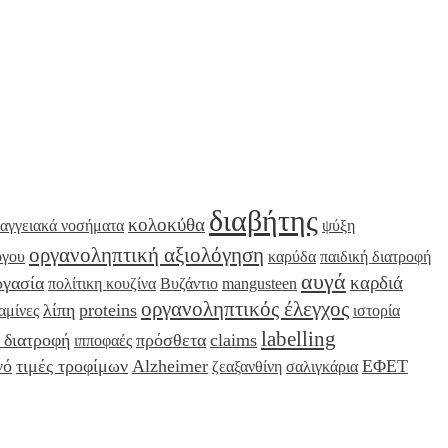
διαβήτης
κολοκύθα
ιαγγειακά νοσήματα
ψύξη
οργανοληπτική αξιολόγηση
όγου
καρύδα
παιδική διατροφή
αυγά
καρδιά
ργασία
πολίτικη κουζίνα
Βυζάντιο
mangusteen
οργανοληπτικός έλεγχος
λίπη
proteins
αμίνες
ιστορία
labelling
 διατροφή
πρόσθετα
claims
ιπποφαές
νό
τιμές τροφίμων
Alzheimer
ΕΦΕΤ
ζεαξανθίνη
σαλιγκάρια