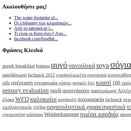
Ακολουθήστε μας!
The water footprint of...
Οι επιδραση των κλιματικών...
Από το iatronet.gr i...
Τι είναι οι Κατεχίνες? Απο...
facebook.com/foodbit...
Φράσεις Κλειδιά
σόγι
αυγό
soya
νανοϋλικά
greek breakfast
botarga
αφυδάτωση
κονσερβοπ
fachpack 2012
ενκαψυλιωμένα συστατικά
κρασί
υπέρταση
oils
στεφανιαία νόσος
100 χρόν
φυτικές ίνες
sensory evaluation
παιδί
αυγοτάραχο
παστερίωση
Αλτζχ
καλοκαίρι
WFD
παχυσαρκία
έλαια
νερ
κατάψυξη
fachpack
οργανοληπτικά χαρακτηριστικά
τ
εμπλουτισμός
στέβια
ημέρα καρδιάς
Weidenhammer
αποσ
εγκυμοσύνη
κάππαρη