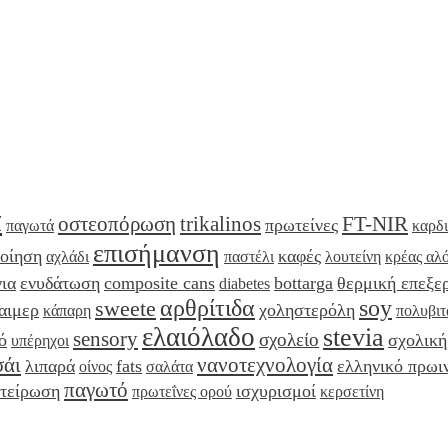
α
οστεοπόρωση
trikalinos
FT-NIR
πρωτείνες
παγωτά
καρδ
επισήμανση
οίηση
καφές
αχλάδι
παστέλι
λουτείνη
κρέας αλ
ια
ενυδάτωση
composite cans
bottarga
θερμική επεξε
diabetes
αρθρίτιδα
soy
sweete
αιμερ
χοληστερόλη
κάπαρη
πολυβιτ
ελαιόλαδο
stevia
sensory
σχολείο
ό
σχολική
υπέρηχοι
σάι
νανοτεχνολογία
λιπαρά
fats
ελληνικό πρωι
οίνος
σαλάτα
παγωτό
τείρωση
ισχυρισμοί
πρωτεΐνες ορού
κερσετίνη