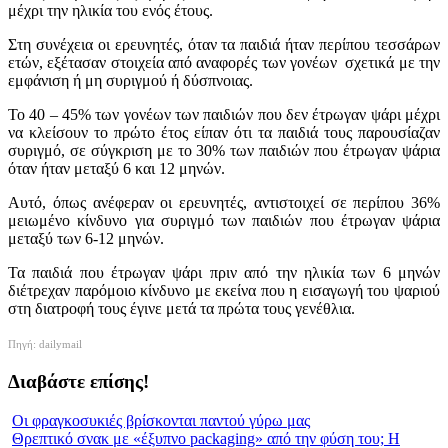
μέχρι την ηλικία του ενός έτους.
Στη συνέχεια οι ερευνητές, όταν τα παιδιά ήταν περίπου τεσσάρων
ετών, εξέτασαν στοιχεία από αναφορές των γονέων σχετικά με την
εμφάνιση ή μη συριγμού ή δύσπνοιας.
Το 40 – 45% των γονέων των παιδιών που δεν έτρωγαν ψάρι μέχρι
να κλείσουν το πρώτο έτος είπαν ότι τα παιδιά τους παρουσίαζαν
συριγμό, σε σύγκριση με το 30% των παιδιών που έτρωγαν ψάρια
όταν ήταν μεταξύ 6 και 12 μηνών.
Αυτό, όπως ανέφεραν οι ερευνητές, αντιστοιχεί σε περίπου 36%
μειωμένο κίνδυνο για συριγμό των παιδιών που έτρωγαν ψάρια
μεταξύ των 6-12 μηνών.
Τα παιδιά που έτρωγαν ψάρι πριν από την ηλικία των 6 μηνών
διέτρεχαν παρόμοιο κίνδυνο με εκείνα που η εισαγωγή του ψαριού
στη διατροφή τους έγινε μετά τα πρώτα τους γενέθλια.
Πηγή: dailymail
Διαβάστε επίσης!
Οι φραγκοσυκιές βρίσκονται παντού γύρω μας
Θρεπτικό σνακ με «έξυπνο packaging» από την φύση του; Η