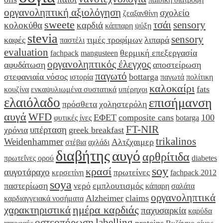
οργανοληπτική αξιολόγηση
σχολείο
ζεαξανθίνη
sweete
τσάι
sensory
κολοκύθα
καρδιά
κάππαρη
ψύξη
stevia
sensory
καφές
τιμές τροφίμων
λιπαρά
παστέλι
evaluation
θερμική επεξεργασία
fachpack
mangusteen
οργανοληπτικός έλεγχος
αφυδάτωση
αποστείρωση
παγωτό
στεφανιαία νόσος
bottarga
ιστορία
παγωτά
πολίτικη
καλοκαίρι
fats
κουζίνα
ενκαψυλιωμένα συστατικά
υπέρηχοι
ελαιόλαδο
επισήμανση
πρόσθετα
χοληστερόλη
αυγά
WFD
ΕΦΕΤ
composite cans
100
φυτικές ίνες
botarga
FT-NIR
υπέρταση
χρόνια
greek breakfast
trikalinos
Weidenhammer
Αλτζχαιμερ
στέβια
αχλάδι
διαβήτης
αυγό
αρθρίτιδα
πρωτεΐνες ορού
diabetes
soy
κρασί
αυγοτάραχο
πρωτείνες
κερσετίνη
fachpack 2012
soya
παστερίωση
νερό
εμπλουτισμός
κάπαρη
σαλάτα
οργανοληπτικά
Alzheimer
claims
καρδιαγγειακά νοσήματα
ημέρα καρδιάς
χαρακτηριστικά
παχυσαρκία
καρύδα
οστεοπόρωση
labelling