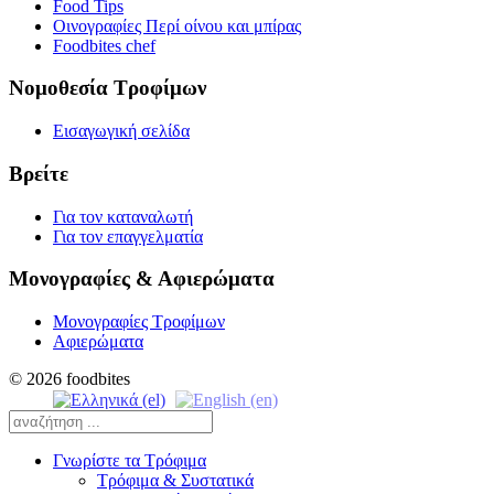
Food Tips
Οινογραφίες Περί οίνου και μπίρας
Foodbites chef
Νομοθεσία Τροφίμων
Εισαγωγική σελίδα
Βρείτε
Για τον καταναλωτή
Για τον επαγγελματία
Μονογραφίες & Αφιερώματα
Μονογραφίες Τροφίμων
Αφιερώματα
© 2026 foodbites
Γνωρίστε τα Τρόφιμα
Τρόφιμα & Συστατικά