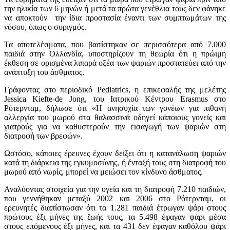
την ηλικία των 6 μηνών ή μετά τα πρώτα γενέθλια τους δεν φάνηκε
να αποκτούν την ίδια προστασία έναντι των συμπτωμάτων της
νόσου, όπως ο συριγμός.
Τα αποτελέσματα, που βασίστηκαν σε περισσότερα από 7.000
παιδιά στην Ολλανδία, υποστηρίζουν τη θεωρία ότι η πρώιμη
έκθεση σε ορισμένα λιπαρά οξέα των ψαριών προστατεύει από την
ανάπτυξη του άσθματος.
Γράφοντας στο περιοδικό Pediatrics, η επικεφαλής της μελέτης
Jessica Kiefte-de Jong, του Ιατρικού Κέντρου Erasmus στο
Ρότερνταμ, δήλωσε ότι «Η ανησυχία των γονέων για πιθανή
αλλεργία του μωρού στα θαλασσινά οδηγεί κάποιους γονείς και
γιατρούς για να καθυστερούν την εισαγωγή των ψαριών στη
διατροφή των βρεφών».
Ωστόσο, κάποιες έρευνες έχουν δείξει ότι η κατανάλωση ψαριών
κατά τη διάρκεια της εγκυμοσύνης, ή ένταξή τους στη διατροφή του
μωρού από νωρίς, μπορεί να μειώσει τον κίνδυνο άσθματος.
Αναλύοντας στοιχεία για την υγεία και τη διατροφή 7.210 παιδιών,
που γεννήθηκαν μεταξύ 2002 και 2006 στο Ρότερνταμ, οι
ερευνητές διαπίστωσαν ότι τα 1.281 παιδιά έτρωγαν ψάρι στους
πρώτους έξι μήνες της ζωής τους, τα 5.498 έφαγαν ψάρι μέσα
στους επόμενους έξι μήνες, και τα 431 δεν έφαγαν καθόλου ψάρι