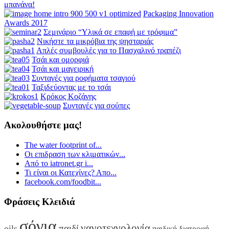
μπανάνα!
Packaging Innovation
Awards 2017
Σεμινάριο “Υλικά σε επαφή με τρόφιμα”
Νικήστε τα μικρόβια της ψησταριάς
Απλές συμβουλές για το Πασχαλινό τραπέζι
Τσάι και ομορφιά
Τσάι και μαγειρική
Συνταγές για ροφήματα τσαγιού
Ταξιδεύοντας με το τσάι
Κρόκος Κοζάνης
Συνταγές για σούπες
Ακολουθήστε μας!
The water footprint of...
Οι επιδραση των κλιματικών...
Από το iatronet.gr i...
Τι είναι οι Κατεχίνες? Απο...
facebook.com/foodbit...
Φράσεις Κλειδιά
σόγια
νανοτεχνολογία
παιδί
oils
παιδική διατροφή