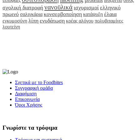
proteins
ιπποφαές
Βυζάντιο
οίνος
νανοϋλικά
σχολική διατροφή
ισχυρισμοί
ελληνικό
πρωινό
κονσερβοποίηση
έλαια
σαλιγκάρια
κατάψυξη
λίπη
ενυδάτωση
εγκυμοσύνη
κρέας αλόγου
πολυβιταμίνες
λουτείνη
Σχετικά με το Foodbites
Συγγραφική ομάδα
Διαφήμιση
Επικοινωνία
Όροι Χρήσης
Γνωρίστε τα τρόφιμα
Τρόφιμα και συστατικά