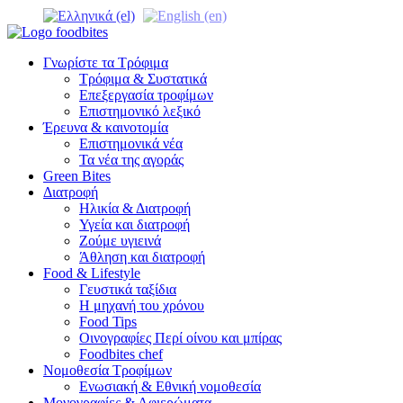
Γνωρίστε τα Τρόφιμα
Τρόφιμα & Συστατικά
Επεξεργασία τροφίμων
Επιστημονικό λεξικό
Έρευνα & καινοτομία
Επιστημονικά νέα
Τα νέα της αγοράς
Green Bites
Διατροφή
Ηλικία & Διατροφή
Υγεία και διατροφή
Ζούμε υγιεινά
Άθληση και διατροφή
Food & Lifestyle
Γευστικά ταξίδια
Η μηχανή του χρόνου
Food Tips
Οινογραφίες Περί οίνου και μπίρας
Foodbites chef
Νομοθεσία Τροφίμων
Ενωσιακή & Εθνική νομοθεσία
Μονογραφίες & Αφιερώματα