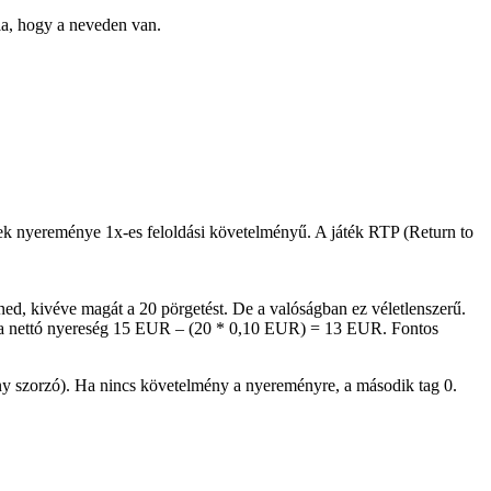
a, hogy a neveden van.
sek nyereménye 1x-es feloldási követelményű. A játék RTP (Return to
ned, kivéve magát a 20 pörgetést. De a valóságban ez véletlenszerű.
gy a nettó nyereség 15 EUR – (20 * 0,10 EUR) = 13 EUR. Fontos
ny szorzó). Ha nincs követelmény a nyereményre, a második tag 0.