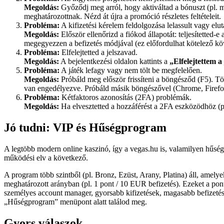
Megoldás:
Győződj meg arról, hogy aktiváltad a bónuszt (pl. me
meghatározottnak. Nézd át újra a promóció részletes feltételeit.
Probléma:
A kifizetési kérelem feldolgozása lelassult vagy eluta
Megoldás:
Először ellenőrizd a fiókod állapotát: teljesítetted-
megegyezzen a befizetés módjával (ez előfordulhat kötelező kö
Probléma:
Elfelejtetted a jelszavad.
Megoldás:
A bejelentkezési oldalon kattints a
„Elfelejtettem a
Probléma:
A játék lefagy vagy nem tölt be megfelelően.
Megoldás:
Próbáld meg először frissíteni a böngésződ (F5). Tö
van engedélyezve. Próbáld másik böngészővel (Chrome, Firefo
Probléma:
Kétfaktoros azonosítás (2FA) problémák.
Megoldás:
Ha elvesztetted a hozzáférést a 2FA eszközödhöz (pl.
Jó tudni: VIP és Hűségprogram
A legtöbb modern online kaszinó, így a vegas.hu is, valamilyen hűségp
működési elv a következő.
A program több szintből (pl. Bronz, Ezüst, Arany, Platina) áll, amelye
meghatározott arányban (pl. 1 pont / 10 EUR befizetés). Ezeket a pon
személyes account manager, gyorsabb kifizetések, magasabb befizetés
„Hűségprogram” menüpont alatt találod meg.
Gyors válaszok