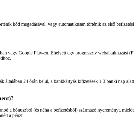
rténik kód megadásával, vagy automatikusan történik az első befizetésk
an vagy Google Play-en. Ehelyett egy progresszív webalkalmazást (PW
ődhöz.
cák általában 24 órán belül, a bankkártyás kifizetések 1-3 banki nap ala
ment)?
tanod a bónuszból (és néha a befizetésből) származó nyereményt, mielőtt
nnéd a pénzt.