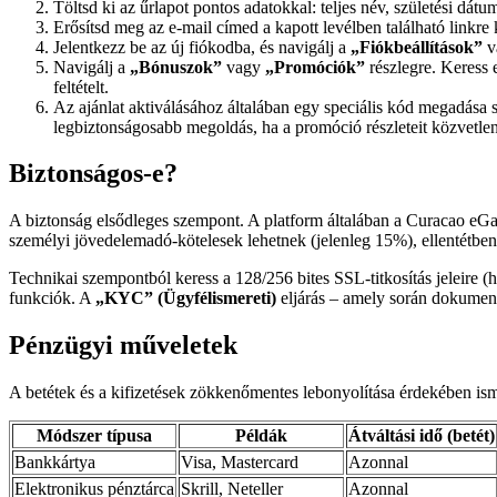
Töltsd ki az űrlapot pontos adatokkal: teljes név, születési dátu
Erősítsd meg az e-mail címed a kapott levélben található linkre k
Jelentkezz be az új fiókodba, és navigálj a
„Fiókbeállítások”
v
Navigálj a
„Bónuszok”
vagy
„Promóciók”
részlegre. Keress e
feltételt.
Az ajánlat aktiválásához általában egy speciális kód megadása 
legbiztonságosabb megoldás, ha a promóció részleteit közvetle
Biztonságos-e?
A biztonság elsődleges szempont. A platform általában a Curacao eGam
személyi jövedelemadó-kötelesek lehetnek (jelenleg 15%), ellentétb
Technikai szempontból keress a 128/256 bites SSL-titkosítás jeleire (ht
funkciók. A
„KYC” (Ügyfélismereti)
eljárás – amely során dokument
Pénzügyi műveletek
A betétek és a kifizetések zökkenőmentes lebonyolítása érdekében ism
Módszer típusa
Példák
Átváltási idő (betét)
Bankkártya
Visa, Mastercard
Azonnal
Elektronikus pénztárca
Skrill, Neteller
Azonnal