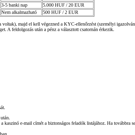
3-5 banki nap
5.000 HUF / 20 EUR
Nem alkalmazható
500 HUF / 2 EUR
(ha voltak), majd el kell végezned a KYC-ellenőrzést (személyi igazolvány
et. A feldolgozás után a pénz a választott csatornán érkezik.
át.
 után.
 kaszinó e-mail címét a biztonságos feladók listájához. Ha továbbra se
ban.