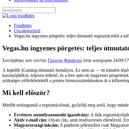
Foodbites
Uncategorized
Vegas.hu ingyenes pörgetés: teljes útmutató regisztrációtól a kif
Vegas.hu ingyenes pörgetés: teljes útmutató 
Συντάχθηκε απο τον/την
Γιώργος Φαράντος
στην κατηγορία
24/09/17
A legtöbb iGaming-útmutató homályos. Ez nem az — itt minden lépés 
kaszinójátékot, teljesen érthető, és a free spin-ek (ingyenes pörgeté
szükséges előfeltételektől a pontos bónuszszámításokon át a kifizetés
Mi kell először?
Mielőtt nekiugranál a regisztrációnak, győződj meg arról, hogy minde
Érvényes személyazonosító igazolvány:
A fiók regisztrációjá
Aktív e-mail cím:
Olyan cím, amit rendszeresen ellenőrzöl. Err
Magyarországi lakcím:
A platform jellemzően csak Magyarorsz