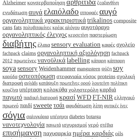
αρθρίτιδα
Alzheimer
κονσερβοποίηση
ζεαξανθίνη
αυγό
ελαιόλαδο
αυγά
ενυδάτωση
ιπποφαές
οργανοληπτικά χαρακτηριστικά
trikalinos
composite
αυγοτάραχο
cans
fats
πολυβιταμίνες
κρέας αλόγου
οργανοληπτικός έλεγχος
παστερίωση
κερσετίνη
διαβήτης
sensory evaluation
σχολείο
έλαια
καφές
οργανοληπτική αξιολόγηση
claims
fachpack
fachpack
νανοϋλικά
labelling
πρωτείνες
2012
κάπαρη
κάππαρη
soya
soy
sensory
Weidenhammer
mangusteen
ψύξη
οστεοπόρωση
στεφανιαία νόσος
proteins
σχολική
καρύδα
διατροφή
αχλάδι
κατάψυξη
πρωτεΐνες ορού
λουτείνη
πολίτικη
υπέρταση
κολοκύθα
καρδιά
χοληστερόλη
κουζίνα
κρασί
παγωτό
WFD
FT-NIR
ελληνικό
παιδική διατροφή
sweete
τσάι
παιδί
πρωινό
αφυδάτωση
λίπη
φυτικές ίνες
σόγια
σαλιγκάρια
υπέρηχοι
diabetes
botarga
νανοτεχνολογία
ισχυρισμοί
νερό
παγωτά
στέβια
επισήμανση
ημέρα καρδιάς
παχυσαρκία
oils