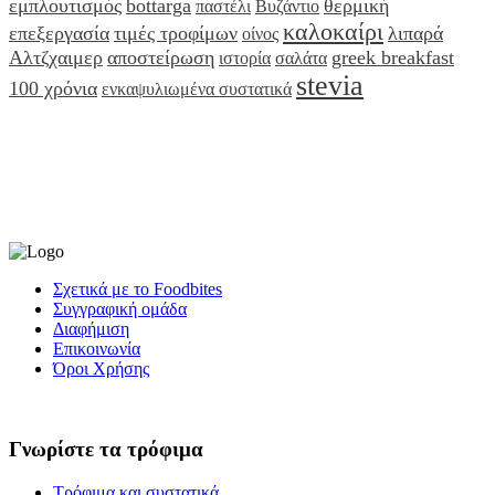
εμπλουτισμός
bottarga
θερμική
παστέλι
Βυζάντιο
καλοκαίρι
επεξεργασία
τιμές τροφίμων
λιπαρά
οίνος
Αλτζχαιμερ
αποστείρωση
greek breakfast
ιστορία
σαλάτα
stevia
100 χρόνια
ενκαψυλιωμένα συστατικά
Σχετικά με το Foodbites
Συγγραφική ομάδα
Διαφήμιση
Επικοινωνία
Όροι Χρήσης
Γνωρίστε τα τρόφιμα
Τρόφιμα και συστατικά