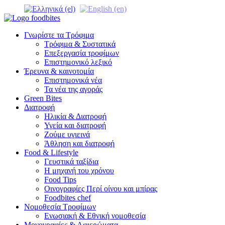
Γνωρίστε τα Τρόφιμα
Τρόφιμα & Συστατικά
Επεξεργασία τροφίμων
Επιστημονικό λεξικό
Έρευνα & καινοτομία
Επιστημονικά νέα
Τα νέα της αγοράς
Green Bites
Διατροφή
Ηλικία & Διατροφή
Υγεία και διατροφή
Ζούμε υγιεινά
Άθληση και διατροφή
Food & Lifestyle
Γευστικά ταξίδια
Η μηχανή του χρόνου
Food Tips
Οινογραφίες Περί οίνου και μπίρας
Foodbites chef
Νομοθεσία Τροφίμων
Ενωσιακή & Εθνική νομοθεσία
Μονογραφίες & Αφιερώματα