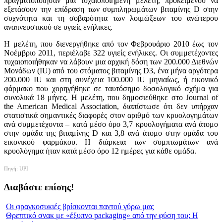
πραγματοποίησαν μια τυχαιοποιημένη μελέτη, προκειμένου να
εξετάσουν την επίδραση των συμπληρωμάτων βιταμίνης D στην
συχνότητα και τη σοβαρότητα των λοιμώξεων του ανώτερου
αναπνευστικού σε υγιείς ενήλικες.
Η μελέτη, που διενεργήθηκε από τον Φεβρουάριο 2010 έως τον
Νοέμβριο 2011, περιέλαβε 322 υγιείς ενήλικες. Οι συμμετέχοντες
τυχαιοποιήθηκαν να λάβουν μια αρχική δόση των 200.000 Διεθνών
Μονάδων (IU) από του στόματος βιταμίνης D3, ένα μήνα αργότερα
200.000 IU και στη συνέχεια 100.000 IU μηνιαίως, ή εικονικό
φάρμακο που χορηγήθηκε σε ταυτόσημο δοσολογικό σχήμα για
συνολικά 18 μήνες. Η μελέτη, που δημοσιεύθηκε στο Journal of
the American Medical Association, διαπίστωσε ότι δεν υπήρχαν
στατιστικά σημαντικές διαφορές στον αριθμό των κρυολογημάτων
ανά συμμετέχοντα – κατά μέσο όρο 3,7 κρυολογήματα ανά άτομο
στην ομάδα της βιταμίνης D και 3,8 ανά άτομο στην ομάδα του
εικονικού φαρμάκου. Η διάρκεια των συμπτωμάτων ανά
κρυολόγημα ήταν κατά μέσο όρο 12 ημέρες για κάθε ομάδα.
Πηγή: UPI
Διαβάστε επίσης!
Οι φραγκοσυκιές βρίσκονται παντού γύρω μας
Θρεπτικό σνακ με «έξυπνο packaging» από την φύση του; Η