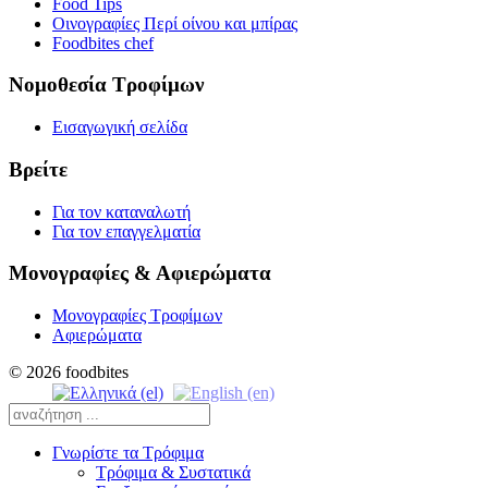
Food Tips
Οινογραφίες Περί οίνου και μπίρας
Foodbites chef
Νομοθεσία Τροφίμων
Εισαγωγική σελίδα
Βρείτε
Για τον καταναλωτή
Για τον επαγγελματία
Μονογραφίες & Αφιερώματα
Μονογραφίες Τροφίμων
Αφιερώματα
© 2026 foodbites
Γνωρίστε τα Τρόφιμα
Τρόφιμα & Συστατικά