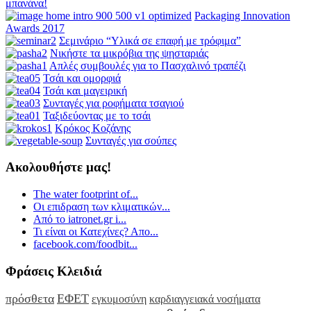
μπανάνα!
Packaging Innovation
Awards 2017
Σεμινάριο “Υλικά σε επαφή με τρόφιμα”
Νικήστε τα μικρόβια της ψησταριάς
Απλές συμβουλές για το Πασχαλινό τραπέζι
Τσάι και ομορφιά
Τσάι και μαγειρική
Συνταγές για ροφήματα τσαγιού
Ταξιδεύοντας με το τσάι
Κρόκος Κοζάνης
Συνταγές για σούπες
Ακολουθήστε μας!
The water footprint of...
Οι επιδραση των κλιματικών...
Από το iatronet.gr i...
Τι είναι οι Κατεχίνες? Απο...
facebook.com/foodbit...
Φράσεις Κλειδιά
πρόσθετα
ΕΦΕΤ
εγκυμοσύνη
καρδιαγγειακά νοσήματα