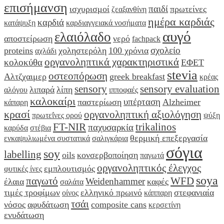
επισήμανση
παιδί
ισχυρισμοί
πρωτείνες
ζεαξανθίνη
ημέρα καρδιάς
καρδιά
κατάψυξη
καρδιαγγειακά νοσήματα
αυγό
ελαιόλαδο
αποστείρωση
νερό
fachpack
σχολείο
proteins
χοληστερόλη
100 χρόνια
αχλάδι
οργανοληπτικά χαρακτηριστικά
κολοκύθα
ΕΦΕΤ
stevia
οστεοπόρωση
Αλτζχαιμερ
greek breakfast
κρέας
sensory
sensory evaluation
λιπαρά
λίπη
αλόγου
ιπποφαές
καλοκαίρι
υπέρταση
παστερίωση
Alzheimer
κάπαρη
κρασί
οργανοληπτική αξιολόγηση
πρωτεΐνες ορού
ψύξη
FT-NIR
trikalinos
παχυσαρκία
καρύδα
στέβια
θερμική επεξεργασία
ενκαψυλιωμένα συστατικά
σαλιγκάρια
σόγια
soy
labelling
oils
κονσερβοποίηση
παγωτά
οργανοληπτικός έλεγχος
εμπλουτισμός
φυτικές ίνες
soya
παγωτό
WFD
Weidenhammer
έλαια
καφές
σαλάτα
τιμές τροφίμων
ελληνικό πρωινό
στεφανιαία
οίνος
κάππαρη
τσάι
νόσος
αφυδάτωση
composite cans
κερσετίνη
ενυδάτωση