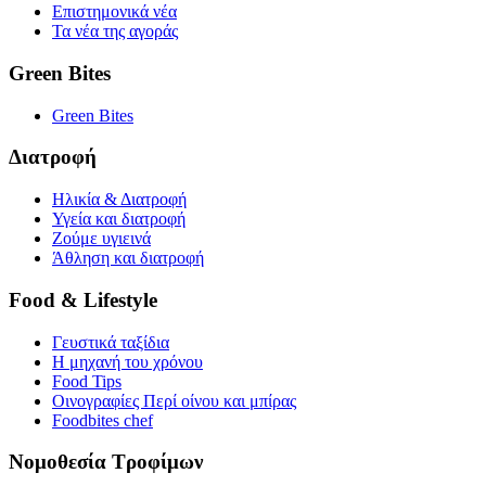
Επιστημονικά νέα
Τα νέα της αγοράς
Green Bites
Green Bites
Διατροφή
Ηλικία & Διατροφή
Υγεία και διατροφή
Ζούμε υγιεινά
Άθληση και διατροφή
Food & Lifestyle
Γευστικά ταξίδια
Η μηχανή του χρόνου
Food Tips
Οινογραφίες Περί οίνου και μπίρας
Foodbites chef
Νομοθεσία Τροφίμων