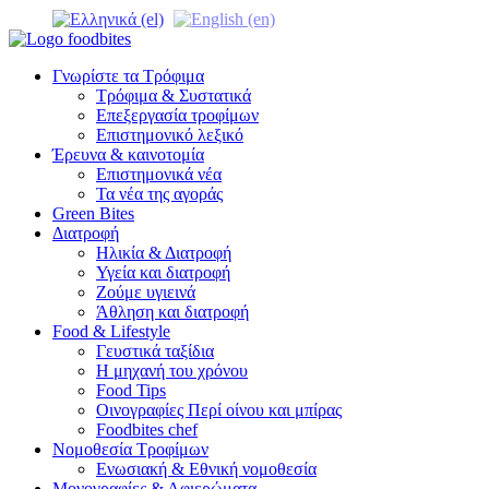
Γνωρίστε τα Τρόφιμα
Τρόφιμα & Συστατικά
Επεξεργασία τροφίμων
Επιστημονικό λεξικό
Έρευνα & καινοτομία
Επιστημονικά νέα
Τα νέα της αγοράς
Green Bites
Διατροφή
Ηλικία & Διατροφή
Υγεία και διατροφή
Ζούμε υγιεινά
Άθληση και διατροφή
Food & Lifestyle
Γευστικά ταξίδια
Η μηχανή του χρόνου
Food Tips
Οινογραφίες Περί οίνου και μπίρας
Foodbites chef
Νομοθεσία Τροφίμων
Ενωσιακή & Εθνική νομοθεσία
Μονογραφίες & Αφιερώματα