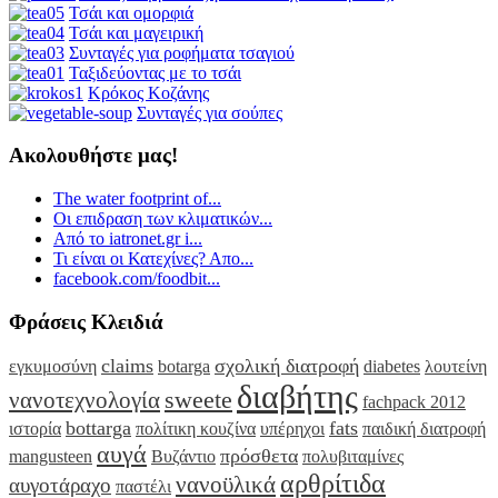
Τσάι και ομορφιά
Τσάι και μαγειρική
Συνταγές για ροφήματα τσαγιού
Ταξιδεύοντας με το τσάι
Κρόκος Κοζάνης
Συνταγές για σούπες
Ακολουθήστε μας!
The water footprint of...
Οι επιδραση των κλιματικών...
Από το iatronet.gr i...
Τι είναι οι Κατεχίνες? Απο...
facebook.com/foodbit...
Φράσεις Κλειδιά
claims
σχολική διατροφή
εγκυμοσύνη
botarga
diabetes
λουτείνη
διαβήτης
sweete
νανοτεχνολογία
fachpack 2012
bottarga
fats
ιστορία
πολίτικη κουζίνα
υπέρηχοι
παιδική διατροφή
αυγά
πρόσθετα
mangusteen
Βυζάντιο
πολυβιταμίνες
αρθρίτιδα
νανοϋλικά
αυγοτάραχο
παστέλι