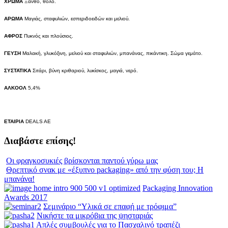
ΧΡΩΜΑ
Ξανθό, θολό.
ΑΡΩΜΑ
Μαγιάς, σταφυλιών, εσπεριδοειδών και μελιού.
ΑΦΡΟΣ
Πυκνός και πλούσιος.
ΓΕΥΣΗ
Μαλακή, γλυκόξινη, μελιού και σταφυλιών, μπανάνας, πικάντικη. Σώμα γεμάτο.
ΣΥΣΤΑΤΙΚΑ
Σιτάρι, βύνη κριθαριού, λυκίσκος, μαγιά, νερό.
ΑΛΚΟΟΛ
5,4%
ΕΤΑΙΡΙΑ
DEALS AE
Διαβάστε επίσης!
Οι φραγκοσυκιές βρίσκονται παντού γύρω μας
Θρεπτικό σνακ με «έξυπνο packaging» από την φύση του; Η
μπανάνα!
Packaging Innovation
Awards 2017
Σεμινάριο “Υλικά σε επαφή με τρόφιμα”
Νικήστε τα μικρόβια της ψησταριάς
Απλές συμβουλές για το Πασχαλινό τραπέζι