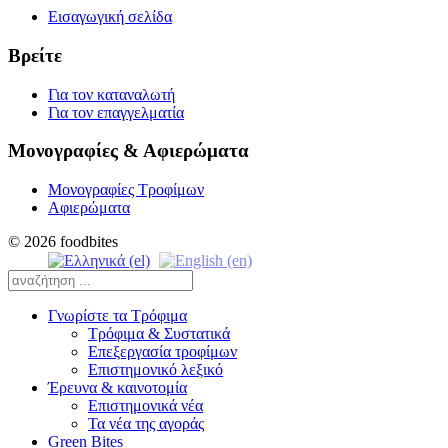
Εισαγωγική σελίδα
Βρείτε
Για τον καταναλωτή
Για τον επαγγελματία
Μονογραφίες & Αφιερώματα
Μονογραφίες Τροφίμων
Αφιερώματα
© 2026 foodbites
Γνωρίστε τα Τρόφιμα
Τρόφιμα & Συστατικά
Επεξεργασία τροφίμων
Επιστημονικό λεξικό
Έρευνα & καινοτομία
Επιστημονικά νέα
Τα νέα της αγοράς
Green Bites