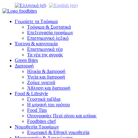
Γνωρίστε τα Τρόφιμα
Τρόφιμα & Συστατικά
Επεξεργασία τροφίμων
Επιστημονικό λεξικό
Έρευνα & καινοτομία
Επιστημονικά νέα
Τα νέα της αγοράς
Green Bites
Διατροφή
Ηλικία & Διατροφή
Υγεία και διατροφή
Ζούμε υγιεινά
Άθληση και διατροφή
Food & Lifestyle
Γευστικά ταξίδια
Η μηχανή του χρόνου
Food Tips
Οινογραφίες Περί οίνου και μπίρας
Foodbites chef
Νομοθεσία Τροφίμων
Ενωσιακή & Εθνική νομοθεσία
Μονογραφίες & Αφιερώματα