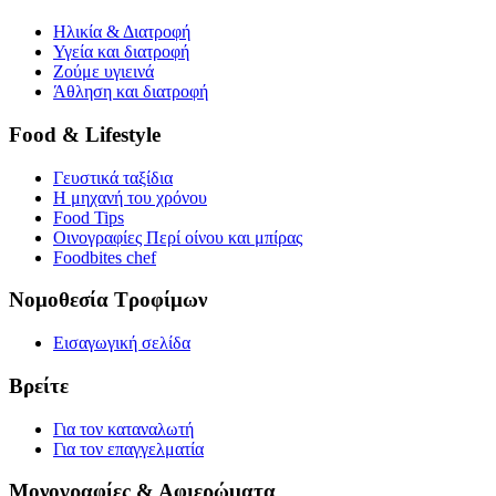
Ηλικία & Διατροφή
Υγεία και διατροφή
Ζούμε υγιεινά
Άθληση και διατροφή
Food & Lifestyle
Γευστικά ταξίδια
Η μηχανή του χρόνου
Food Tips
Οινογραφίες Περί οίνου και μπίρας
Foodbites chef
Νομοθεσία Τροφίμων
Εισαγωγική σελίδα
Βρείτε
Για τον καταναλωτή
Για τον επαγγελματία
Μονογραφίες & Αφιερώματα