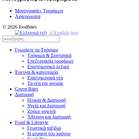
Μονογραφίες Τροφίμων
Αφιερώματα
© 2026 foodbites
Γνωρίστε τα Τρόφιμα
Τρόφιμα & Συστατικά
Επεξεργασία τροφίμων
Επιστημονικό λεξικό
Έρευνα & καινοτομία
Επιστημονικά νέα
Τα νέα της αγοράς
Green Bites
Διατροφή
Ηλικία & Διατροφή
Υγεία και διατροφή
Ζούμε υγιεινά
Άθληση και διατροφή
Food & Lifestyle
Γευστικά ταξίδια
Η μηχανή του χρόνου