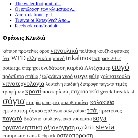
The water footprint of...
Οι επιδραση των κλιματικών...
Από το iatronet.gr i...
Τι είναι οι Κατεχίνες? Απο...
facebook.com/foodbit...
Φράσεις Κλειδιά
νανοϋλικά
κάπαρη
πρωτεΐνες ορού
πολίτικη κουζίνα
φυτικές
WFD
trikalinos
ελληνικό πρωινό
ίνες
fachpack 2012
αυγό
καρδιά
bottarga
ενυδάτωση
Αλτζχαιμερ
υπέρηχοι
αυγά
πρόσθετα
νερό
χοληστερόλη
στέβια
ζεαξανθίνη
ψύξη
νανοτεχνολογία
τιμές
λουτείνη
παιδική διατροφή
παγωτά
κρασί
παχυσαρκία
τροφίμων
παστερίωση
greek breakfast
σόγια
κολοκύθα
ιστορία
ιπποφαές
πολυβιταμίνες
τσάι
εμπλουτισμός
πρωτείνες
κρέας αλόγου
σαλιγκάρια
soya
παγωτό
Βυζάντιο
καρδιαγγειακά νοσήματα
stevia
οργανοληπτική αξιολόγηση
σχολείο
οστεοπόρωση
composite cans
fachpack