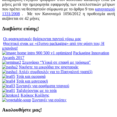
μήνες μετά την ημερομηνία εφαρμογής των εκτελεστικών μέτρων
που πρέπει να θεσπιστούν σύμφωνα με το άρθρο 9 του
κανονισμού
1331/2008
. Με τον Κανονισμό 1056/2012 η προθεσμία αυτή
αυξάνεται σε 42 μήνες
Διαβάστε επίσης!
Οι φραγκοσυκιές βρίσκονται παντού γύρω μας
Θρεπτικό σνακ με «έξυπνο packaging» από την φύση του; Η
μπανάνα!
Packaging Innovation
Awards 2017
Σεμινάριο “Υλικά σε επαφή με τρόφιμα”
Νικήστε τα μικρόβια της ψησταριάς
Απλές συμβουλές για το Πασχαλινό τραπέζι
Τσάι και ομορφιά
Τσάι και μαγειρική
Συνταγές για ροφήματα τσαγιού
Ταξιδεύοντας με το τσάι
Κρόκος Κοζάνης
Συνταγές για σούπες
Ακολουθήστε μας!