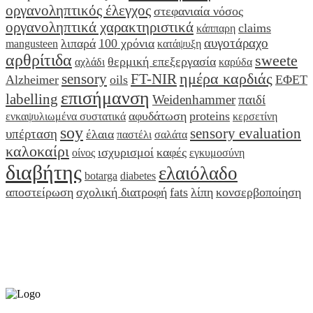
οργανοληπτικός έλεγχος
στεφανιαία νόσος
οργανοληπτικά χαρακτηριστικά
claims
κάππαρη
αυγοτάραχο
λιπαρά
100 χρόνια
mangusteen
κατάψυξη
αρθρίτιδα
sweete
θερμική επεξεργασία
αχλάδι
καρύδα
ημέρα καρδιάς
sensory
FT-NIR
Alzheimer
oils
ΕΦΕΤ
επισήμανση
labelling
Weidenhammer
παιδί
αφυδάτωση
proteins
ενκαψυλιωμένα συστατικά
κερσετίνη
soy
sensory evaluation
υπέρταση
έλαια
παστέλι
σαλάτα
καλοκαίρι
ισχυρισμοί
καφές
οίνος
εγκυμοσύνη
διαβήτης
ελαιόλαδο
botarga
diabetes
αποστείρωση
σχολική διατροφή
fats
λίπη
κονσερβοποίηση