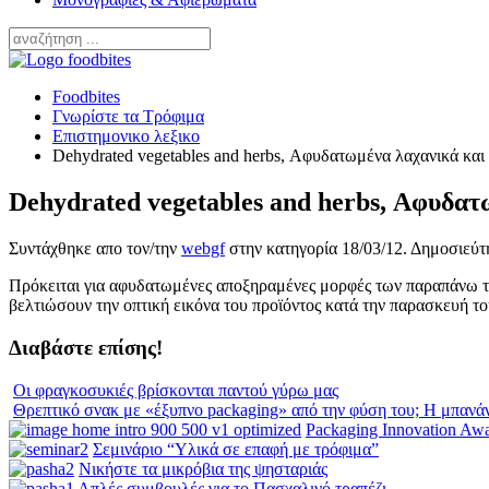
Foodbites
Γνωρίστε τα Τρόφιμα
Επιστημονικο λεξικο
Dehydrated vegetables and herbs, Αφυδατωμένα λαχανικά κα
Dehydrated vegetables and herbs, Αφυδατ
Συντάχθηκε απο τον/την
webgf
στην κατηγορία
18/03/12
. Δημοσιεύτ
Πρόκειται για αφυδατωμένες αποξηραμένες μορφές των παραπάνω τα 
βελτιώσουν την οπτική εικόνα του προϊόντος κατά την παρασκευή το
Διαβάστε επίσης!
Οι φραγκοσυκιές βρίσκονται παντού γύρω μας
Θρεπτικό σνακ με «έξυπνο packaging» από την φύση του; Η μπανά
Packaging Innovation Aw
Σεμινάριο “Υλικά σε επαφή με τρόφιμα”
Νικήστε τα μικρόβια της ψησταριάς
Απλές συμβουλές για το Πασχαλινό τραπέζι