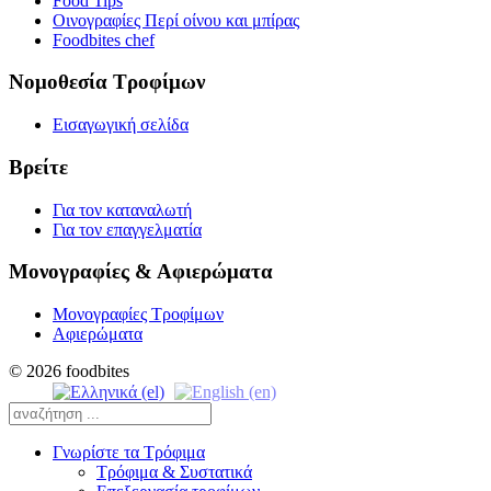
Food Tips
Οινογραφίες Περί οίνου και μπίρας
Foodbites chef
Νομοθεσία Τροφίμων
Εισαγωγική σελίδα
Βρείτε
Για τον καταναλωτή
Για τον επαγγελματία
Μονογραφίες & Αφιερώματα
Μονογραφίες Τροφίμων
Αφιερώματα
© 2026 foodbites
Γνωρίστε τα Τρόφιμα
Τρόφιμα & Συστατικά