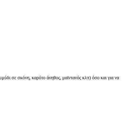
ύδι σε σκόνη, καρότο άνηθος, μαϊντανός κλπ) όσο και για να