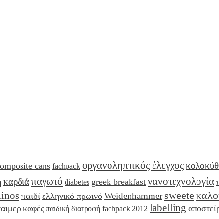
οργανοληπτικός έλεγχος
κολοκύθ
omposite cans
fachpack
παγωτό
νανοτεχνολογία
καρδιά
η
greek breakfast
diabetes
sweete
καλο
linos
παιδί
Weidenhammer
ελληνικό πρωινό
labelling
χαιμερ
καφές
αποστεί
παιδική διατροφή
fachpack 2012