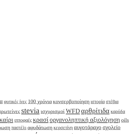
α
100 χρόνια
κονσερβοποίηση
φυτικές ίνες
ιστορία
στέβια
stevia
αρθρίτιδα
WFD
πρωτείνες
ισχυρισμοί
καρύδα
καίρι
κρασί
οργανοληπτική αξιολόγηση
oils
ιπποφαές
αυγοτάραχο
σχολείο
ρωση
αφυδάτωση
παστέλι
κερσετίνη