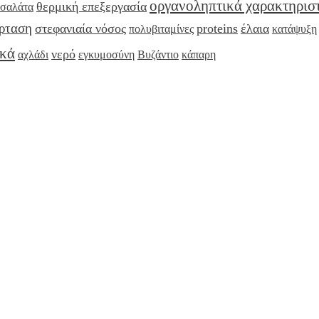
οργανοληπτικά χαρακτηρισ
θερμική επεξεργασία
σαλάτα
ρταση
στεφανιαία νόσος
proteins
έλαια
πολυβιταμίνες
κατάψυξη
ικά
νερό
αχλάδι
εγκυμοσύνη
Βυζάντιο
κάπαρη