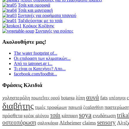
Τσάι και ομορφιά
Τσάι και μαγειρική
Συνταγές για ροφήματα τσαγιού
Ταξιδεύοντας με το τσάι
Κρόκος Κοζάνης
Συνταγές για σούπες
Ακολουθήστε μας!
The water footprint of...
Οι επιδραση των κλιματικών...
Από το iatronet.gr i...
Τι είναι οι Κατεχίνες? Απο...
facebook.com/foodbit...
Φράσεις Κλειδιά
αυγά
χοληστερόλη
λίπη
fats
c
πρωτεΐνες ορού
botarga
υπέρηχοι
διαβήτης
τιμές τροφίμων
παστερίωσ
παγωτά
ζεαξανθίνη
soya
τσάι
trika
πρόσθετα
ενυδάτωση
κρέας αλόγου
κάππαρη
οστεοπόρωση
sensory
Alzheimer
claims
Αλτζ
σαλιγκάρια