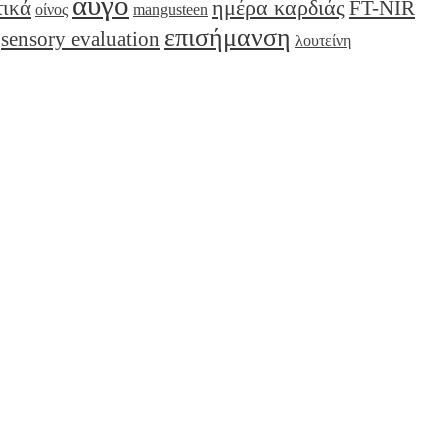
αυγό
ημέρα καρδιάς
τικά
FT-NIR
οίνος
mangusteen
επισήμανση
sensory evaluation
λουτείνη