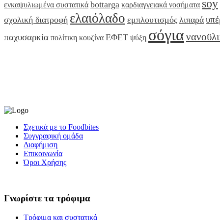
soy
bottarga
ενκαψυλιωμένα συστατικά
καρδιαγγειακά νοσήματα
ελαιόλαδο
υπέ
σχολική διατροφή
εμπλουτισμός
λιπαρά
σόγια
νανοϋλ
παχυσαρκία
ΕΦΕΤ
πολίτικη κουζίνα
ψύξη
Σχετικά με το Foodbites
Συγγραφική ομάδα
Διαφήμιση
Επικοινωνία
Όροι Χρήσης
Γνωρίστε τα τρόφιμα
Τρόφιμα και συστατικά