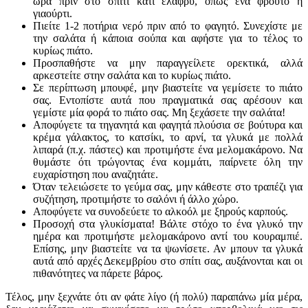
ώρα πριν στο σπίτι κάτι ελαφρύ, όπως ένα φρούτο ή
γιαούρτι.
Πιείτε 1-2 ποτήρια νερό πριν από το φαγητό. Συνεχίστε με
την σαλάτα ή κάποια σούπα και αφήστε για το τέλος το
κυρίως πιάτο.
Προσπαθήστε να μην παραγγείλετε ορεκτικά, αλλά
αρκεστείτε στην σαλάτα και το κυρίως πιάτο.
Σε περίπτωση μπουφέ, μην βιαστείτε να γεμίσετε το πιάτο
σας. Εντοπίστε αυτά που πραγματικά σας αρέσουν και
γεμίστε μία φορά το πιάτο σας. Μη ξεχάσετε την σαλάτα!
Αποφύγετε τα τηγανητά και φαγητά πλούσια σε βούτυρα και
κρέμα γάλακτος, το κατσίκι, το αρνί, τα γλυκά με πολλά
λιπαρά (π.χ. πάστες) και προτιμήστε ένα μελομακάρονο. Να
θυμάστε ότι τρώγοντας ένα κομμάτι, παίρνετε όλη την
ευχαρίστηση που αναζητάτε.
Όταν τελειώσετε το γεύμα σας, μην κάθεστε στο τραπέζι για
συζήτηση, προτιμήστε το σαλόνι ή άλλο χώρο.
Αποφύγετε να συνοδεύετε το αλκοόλ με ξηρούς καρπούς.
Προσοχή στα γλυκίσματα! Βάλτε στόχο το ένα γλυκό την
ημέρα και προτιμήστε μελομακάρονο αντί του κουραμπιέ.
Επίσης, μην βιαστείτε να τα ψωνίσετε. Αν μπουν τα γλυκά
αυτά από αρχές Δεκεμβρίου στο σπίτι σας, αυξάνονται και οι
πιθανότητες να πάρετε βάρος.
Τέλος, μην ξεχνάτε ότι αν φάτε λίγο (ή πολύ) παραπάνω μία μέρα,