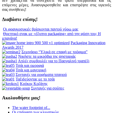
δεν χρειάζεται να συνεχίσετε να τρώτε υπερβολικά και τις
επόμενες μέρες. Ανασυγκροτηθείτε και επιστρέψτε στις υγιεινές
σας συνήθειες!
Διαβάστε επίσης!
Οι φραγκοσυκιές βρίσκονται παντού γύρω μας
Θρεπτικό σνακ με «έξυπνο packaging» από την φύση του; Η
μπανάνα!
Packaging Innovation
Awards 2017
Σεμινάριο “Υλικά σε επαφή με τρόφιμα”
Νικήστε τα μικρόβια της ψησταριάς
Απλές συμβουλές για το Πασχαλινό τραπέζι
Τσάι και ομορφιά
Τσάι και μαγειρική
Συνταγές για ροφήματα τσαγιού
Ταξιδεύοντας με το τσάι
Κρόκος Κοζάνης
Συνταγές για σούπες
Ακολουθήστε μας!
The water footprint of...
Οι επιδραση των κλιματικών...