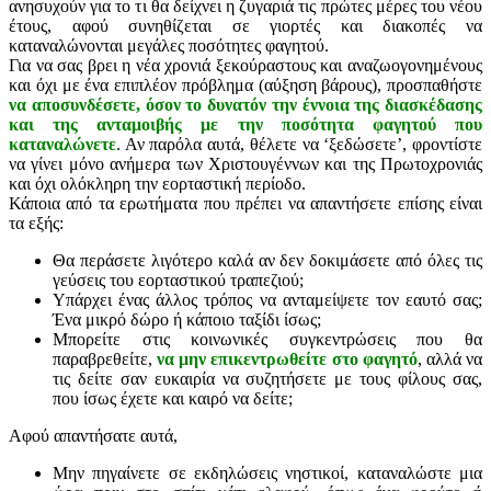
ανησυχούν για το τι θα δείχνει η ζυγαριά τις πρώτες μέρες του νέου
έτους, αφού συνηθίζεται σε γιορτές και διακοπές να
καταναλώνονται μεγάλες ποσότητες φαγητού.
Για να σας βρει η νέα χρονιά ξεκούραστους και αναζωογονημένους
και όχι με ένα επιπλέον πρόβλημα (αύξηση βάρους), προσπαθήστε
να αποσυνδέσετε, όσον το δυνατόν την έννοια της διασκέδασης
και της ανταμοιβής με την ποσότητα φαγητού που
καταναλώνετε
. Αν παρόλα αυτά, θέλετε να ‘ξεδώσετε’, φροντίστε
να γίνει μόνο ανήμερα των Χριστουγέννων και της Πρωτοχρονιάς
και όχι ολόκληρη την εορταστική περίοδο.
Κάποια από τα ερωτήματα που πρέπει να απαντήσετε επίσης είναι
τα εξής:
Θα περάσετε λιγότερο καλά αν δεν δοκιμάσετε από όλες τις
γεύσεις του εορταστικού τραπεζιού;
Υπάρχει ένας άλλος τρόπος να ανταμείψετε τον εαυτό σας;
Ένα μικρό δώρο ή κάποιο ταξίδι ίσως;
Μπορείτε στις κοινωνικές συγκεντρώσεις που θα
παραβρεθείτε,
να μην επικεντρωθείτε στο φαγητό
, αλλά να
τις δείτε σαν ευκαιρία να συζητήσετε με τους φίλους σας,
που ίσως έχετε και καιρό να δείτε;
Αφού απαντήσατε αυτά,
Μην πηγαίνετε σε εκδηλώσεις νηστικοί, καταναλώστε μια