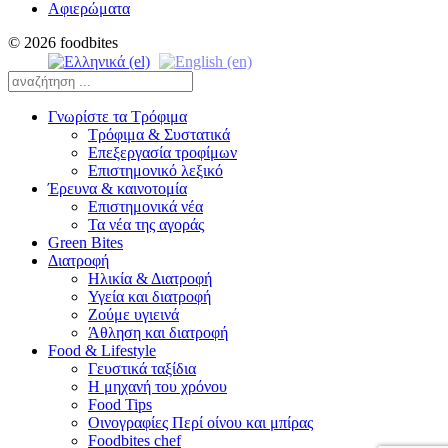
Αφιερώματα
© 2026 foodbites
Γνωρίστε τα Τρόφιμα
Τρόφιμα & Συστατικά
Επεξεργασία τροφίμων
Επιστημονικό λεξικό
Έρευνα & καινοτομία
Επιστημονικά νέα
Τα νέα της αγοράς
Green Bites
Διατροφή
Ηλικία & Διατροφή
Υγεία και διατροφή
Ζούμε υγιεινά
Άθληση και διατροφή
Food & Lifestyle
Γευστικά ταξίδια
Η μηχανή του χρόνου
Food Tips
Οινογραφίες Περί οίνου και μπίρας
Foodbites chef