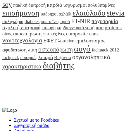
soy
καρδιά
ισχυρισμοί
παιδική διατροφή
πολυβιταμίνες
ελαιόλαδο
επισήμανση
stevia
υπέρηχοι
αχλάδι
FT-NIR
παχυσαρκία
σαλιγκάρια
diabetes
πρωτεΐνες ορού
σχολική διατροφή
proteins
κάπαρη
καρδιαγγειακά νοσήματα
αποστείρωση
composite cans
οίνος
φυτικές ίνες
νανοτεχνολογία
ΕΦΕΤ
εμπλουτισμός
λουτείνη
αυγό
οστεοπόρωση
αφυδάτωση
λίπη
fachpack 2012
οργανοληπτικά
λιπαρά
fachpack
ιπποφαές
Βυζάντιο
διαβήτης
χαρακτηριστικά
Σχετικά με το Foodbites
Συγγραφική ομάδα
Διαφήμιση