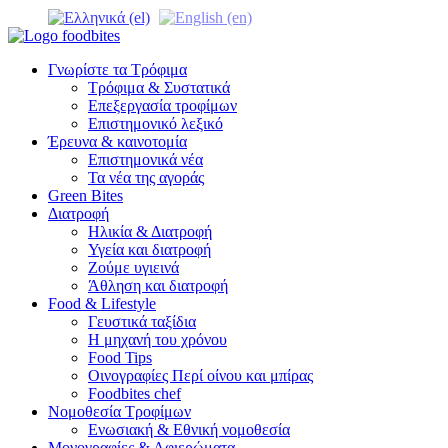
Γνωρίστε τα Τρόφιμα
Τρόφιμα & Συστατικά
Επεξεργασία τροφίμων
Επιστημονικό λεξικό
Έρευνα & καινοτομία
Επιστημονικά νέα
Τα νέα της αγοράς
Green Bites
Διατροφή
Ηλικία & Διατροφή
Υγεία και διατροφή
Ζούμε υγιεινά
Άθληση και διατροφή
Food & Lifestyle
Γευστικά ταξίδια
Η μηχανή του χρόνου
Food Tips
Οινογραφίες Περί οίνου και μπίρας
Foodbites chef
Νομοθεσία Τροφίμων
Ενωσιακή & Εθνική νομοθεσία
Μονογραφίες & Αφιερώματα