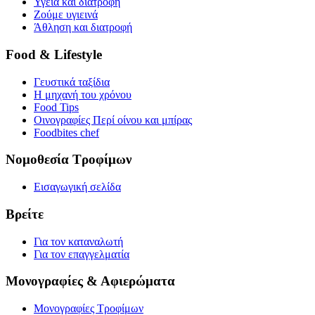
Υγεία και διατροφή
Ζούμε υγιεινά
Άθληση και διατροφή
Food & Lifestyle
Γευστικά ταξίδια
Η μηχανή του χρόνου
Food Tips
Οινογραφίες Περί οίνου και μπίρας
Foodbites chef
Νομοθεσία Τροφίμων
Εισαγωγική σελίδα
Βρείτε
Για τον καταναλωτή
Για τον επαγγελματία
Μονογραφίες & Αφιερώματα
Μονογραφίες Τροφίμων