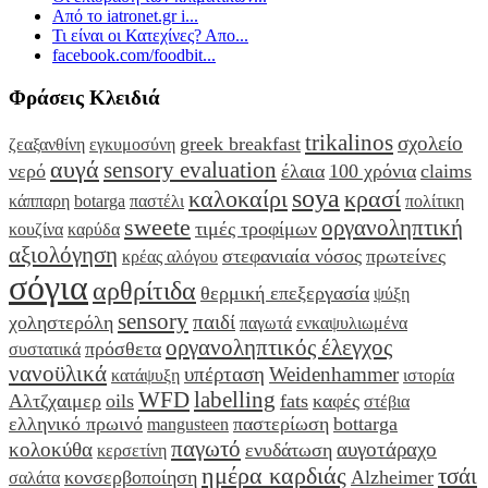
Από το iatronet.gr i...
Τι είναι οι Κατεχίνες? Απο...
facebook.com/foodbit...
Φράσεις Κλειδιά
trikalinos
σχολείο
greek breakfast
ζεαξανθίνη
εγκυμοσύνη
αυγά
sensory evaluation
νερό
έλαια
100 χρόνια
claims
soya
καλοκαίρι
κρασί
κάππαρη
botarga
παστέλι
πολίτικη
sweete
οργανοληπτική
τιμές τροφίμων
κουζίνα
καρύδα
αξιολόγηση
στεφανιαία νόσος
πρωτείνες
κρέας αλόγου
σόγια
αρθρίτιδα
θερμική επεξεργασία
ψύξη
sensory
παιδί
χοληστερόλη
παγωτά
ενκαψυλιωμένα
οργανοληπτικός έλεγχος
πρόσθετα
συστατικά
νανοϋλικά
υπέρταση
Weidenhammer
κατάψυξη
ιστορία
WFD
labelling
Αλτζχαιμερ
oils
fats
καφές
στέβια
ελληνικό πρωινό
παστερίωση
bottarga
mangusteen
παγωτό
κολοκύθα
αυγοτάραχο
ενυδάτωση
κερσετίνη
ημέρα καρδιάς
τσάι
κονσερβοποίηση
Alzheimer
σαλάτα