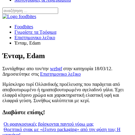
Foodbites
Γνωρίστε τα Τρόφιμα
Επιστημονικο λεξικο
Ένταμ, Edam
Ένταμ, Edam
Συντάχθηκε απο τον/την
webgf
στην κατηγορία
18/03/12
.
Δημοσιεύτηκε στις
Επιστημονικο λεξικο
Ημίσκληρο τυρί Ολλανδικής προέλευσης που παράγεται από
αποβουτυρωμένο ή ημιαποβουτυρωμένο αγελαδινό γάλα. Έχει
ελαφρά κίτρινο χρώμα και χαρακτηριστική ελαστική υφή και
ελαφριά γεύση. Συνήθως καλύπτεται με κερί.
Διαβάστε επίσης!
Οι φραγκοσυκιές βρίσκονται παντού γύρω μας
Θρεπτικό σνακ με «έξυπνο packaging» από την φύση του; Η
μπανάνα!