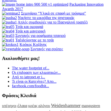
Packaging Innovation
Awards 2017
Σεμινάριο “Υλικά σε επαφή με τρόφιμα”
Νικήστε τα μικρόβια της ψησταριάς
Απλές συμβουλές για το Πασχαλινό τραπέζι
Τσάι και ομορφιά
Τσάι και μαγειρική
Συνταγές για ροφήματα τσαγιού
Ταξιδεύοντας με το τσάι
Κρόκος Κοζάνης
Συνταγές για σούπες
Ακολουθήστε μας!
The water footprint of...
Οι επιδραση των κλιματικών...
Από το iatronet.gr i...
Τι είναι οι Κατεχίνες? Απο...
facebook.com/foodbit...
Φράσεις Κλειδιά
Weidenhammer
έλαια
υπέρηχοι
κρέας αλόγου
mangusteen