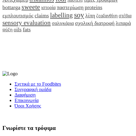
sweete
bottarga
παστερίωση
proteins
ιστορία
soy
labelling
εμπλουτισμός
claims
λίπη
ζεαξανθίνη
στέβια
sensory evaluation
σχολική διατροφή
λιπαρά
σαλιγκάρια
oils
fats
ψύξη
Σχετικά με το Foodbites
Συγγραφική ομάδα
Διαφήμιση
Επικοινωνία
Όροι Χρήσης
Γνωρίστε τα τρόφιμα