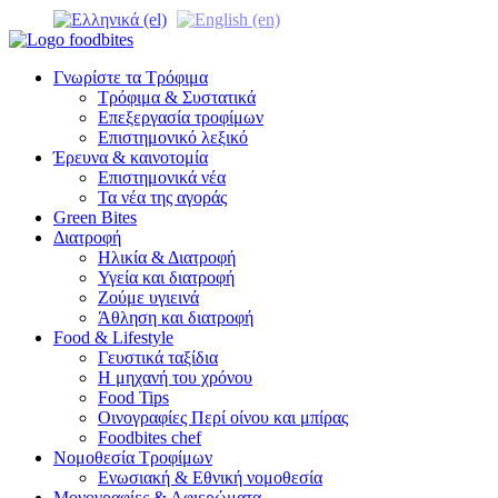
Γνωρίστε τα Τρόφιμα
Τρόφιμα & Συστατικά
Επεξεργασία τροφίμων
Επιστημονικό λεξικό
Έρευνα & καινοτομία
Επιστημονικά νέα
Τα νέα της αγοράς
Green Bites
Διατροφή
Ηλικία & Διατροφή
Υγεία και διατροφή
Ζούμε υγιεινά
Άθληση και διατροφή
Food & Lifestyle
Γευστικά ταξίδια
Η μηχανή του χρόνου
Food Tips
Οινογραφίες Περί οίνου και μπίρας
Foodbites chef
Νομοθεσία Τροφίμων
Ενωσιακή & Εθνική νομοθεσία
Μονογραφίες & Αφιερώματα