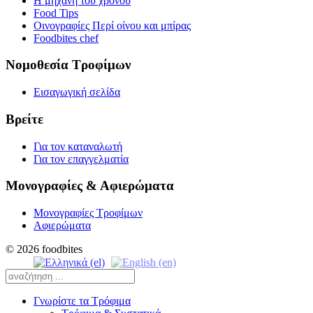
Η μηχανή του χρόνου
Food Tips
Οινογραφίες Περί οίνου και μπίρας
Foodbites chef
Νομοθεσία Τροφίμων
Εισαγωγική σελίδα
Βρείτε
Για τον καταναλωτή
Για τον επαγγελματία
Μονογραφίες & Αφιερώματα
Μονογραφίες Τροφίμων
Αφιερώματα
© 2026 foodbites
Γνωρίστε τα Τρόφιμα