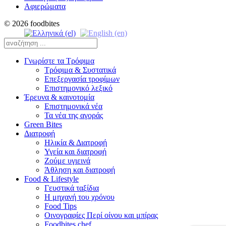
Αφιερώματα
© 2026 foodbites
Γνωρίστε τα Τρόφιμα
Τρόφιμα & Συστατικά
Επεξεργασία τροφίμων
Επιστημονικό λεξικό
Έρευνα & καινοτομία
Επιστημονικά νέα
Τα νέα της αγοράς
Green Bites
Διατροφή
Ηλικία & Διατροφή
Υγεία και διατροφή
Ζούμε υγιεινά
Άθληση και διατροφή
Food & Lifestyle
Γευστικά ταξίδια
Η μηχανή του χρόνου
Food Tips
Οινογραφίες Περί οίνου και μπίρας
Foodbites chef