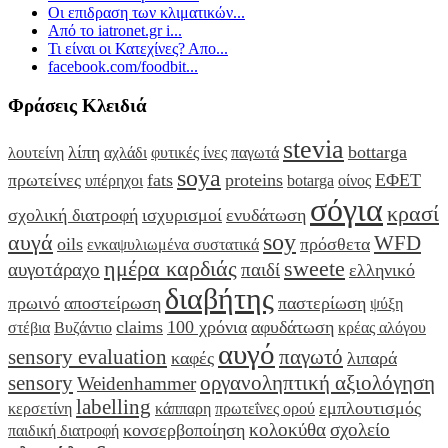
Οι επιδραση των κλιματικών...
Από το iatronet.gr i...
Τι είναι οι Κατεχίνες? Απο...
facebook.com/foodbit...
Φράσεις Κλειδιά
stevia
λίπη
bottarga
λουτείνη
αχλάδι
φυτικές ίνες
παγωτά
soya
πρωτείνες
fats
proteins
ΕΦΕΤ
υπέρηχοι
botarga
οίνος
σόγια
κρασί
σχολική διατροφή
ισχυρισμοί
ενυδάτωση
soy
αυγά
WFD
oils
πρόσθετα
ενκαψυλιωμένα συστατικά
ημέρα καρδιάς
sweete
αυγοτάραχο
παιδί
ελληνικό
διαβήτης
πρωινό
αποστείρωση
παστερίωση
ψύξη
claims
100 χρόνια
αφυδάτωση
στέβια
Βυζάντιο
κρέας αλόγου
αυγό
sensory evaluation
παγωτό
καφές
λιπαρά
sensory
οργανοληπτική αξιολόγηση
Weidenhammer
labelling
εμπλουτισμός
κερσετίνη
κάππαρη
πρωτεΐνες ορού
κολοκύθα
σχολείο
κονσερβοποίηση
παιδική διατροφή