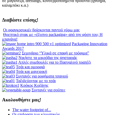
σε μαγιονέζα, dressings, κονσερβοποιημένα προϊόντα (ιχθυηρά,
άλλων
καλαμπόκι κ.α.)
ά
Διαβάστε επίσης!
νοδιαμινο
Οι φραγκοσυκιές βρίσκονται παντού γύρω μας
ξικό
Θρεπτικό σνακ με «έξυπνο packaging» από την φύση του; Η
μπανάνα!
Packaging Innovation
Awards 2017
ικά
Σεμινάριο “Υλικά σε επαφή με τρόφιμα”
ορεί
Νικήστε τα μικρόβια της ψησταριάς
Απλές συμβουλές για το Πασχαλινό τραπέζι
Τσάι και ομορφιά
Τσάι και μαγειρική
Συνταγές για ροφήματα τσαγιού
Ταξιδεύοντας με το τσάι
ν
Κρόκος Κοζάνης
Συνταγές για σούπες
Ακολουθήστε μας!
ιο
The water footprint of...
.
Οι επιδραση των κλιματικών...