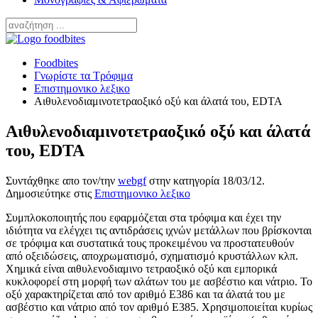
άσεις
Foodbites
λων
Γνωρίστε τα Τρόφιμα
Επιστημονικο λεξικο
νται
Αιθυλενοδιαμινοτετραοξικό οξύ και άλατά του, EDTA
Αιθυλενοδιαμινοτετραοξικό οξύ και άλατά
α
του, EDTA
ικά
Συντάχθηκε απο τον/την
webgf
στην κατηγορία
18/03/12
.
Δημοσιεύτηκε στις
Επιστημονικο λεξικο
μένου
Συμπλοκοποιητής που εφαρμόζεται στα τρόφιμα και έχει την
ιδιότητα να ελέγχει τις αντιδράσεις ιχνών μετάλλων που βρίσκονται
ατευθούν
σε τρόφιμα και συστατικά τους προκειμένου να προστατευθούν
από οξειδώσεις, αποχρωματισμό, σχηματισμό κρυστάλλων κλπ.
Χημικά είναι αιθυλενοδιαμινο τετραοξικό οξύ και εμπορικά
σεις,
κυκλοφορεί στη μορφή των αλάτων του με ασβέστιο και νάτριο. Το
ωματισμό,
οξύ χαρακτηρίζεται από τον αριθμό Ε386 και τα άλατά του με
τισμό
ασβέστιο και νάτριο από τον αριθμό Ε385. Χρησιμοποιείται κυρίως