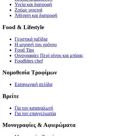
Υγεία και διατροφή
Ζούμε υγιεινά
Άθληση και διατροφή
Food & Lifestyle
Γευστικά ταξίδια
Η μηχανή του χρόνου
Food Tips
Οινογραφίες Περί οίνου και μπίρας
Foodbites chef
Νομοθεσία Τροφίμων
Εισαγωγική σελίδα
Βρείτε
Για τον καταναλωτή
Για τον επαγγελματία
Μονογραφίες & Αφιερώματα