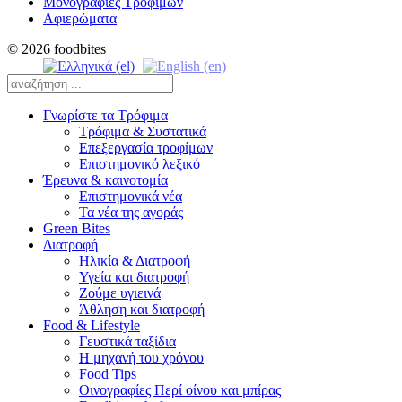
Μονογραφίες Τροφίμων
Αφιερώματα
© 2026 foodbites
Γνωρίστε τα Τρόφιμα
Τρόφιμα & Συστατικά
Επεξεργασία τροφίμων
Επιστημονικό λεξικό
Έρευνα & καινοτομία
Επιστημονικά νέα
Τα νέα της αγοράς
Green Bites
Διατροφή
Ηλικία & Διατροφή
Υγεία και διατροφή
Ζούμε υγιεινά
Άθληση και διατροφή
Food & Lifestyle
Γευστικά ταξίδια
Η μηχανή του χρόνου
Food Tips
Οινογραφίες Περί οίνου και μπίρας