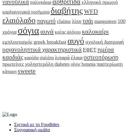
αρθρίτιδα
νανοϋλικά
ελληνικό πρωινό
σαλιγκάρια
οποιείται
διαβήτης
WFD
καρδιαγγειακά νοσήματα
ελαιόλαδο
παγωτό
τσάι
claims
λίπη
100
mangusteen
έζα,
σόγια
αυγά
καλοκαίρι
χρόνια
κρέας αλόγου
ngs
,
αυγό
ρβοποιημένα
εμπλουτισμός
greek breakfast
σχολική διατροφή
ημέρα
τα
οργανοληπτικά χαρακτηριστικά
ΕΦΕΤ
ρά,
καρδιάς
οστεοπόρωση
λιπαρά
έλαια
καρύδα
σαλάτα
πόκι
πρωτείνες
χοληστερόλη
παστερίωση
diabetes
οίνος
botarga
sweete
κάπαρη
Σχετικά με το Foodbites
Συγγραφική ομάδα