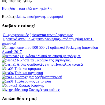
ισχυρισμούς υγείας.
Κατεβάστε από εδώ την εγκύκλιο
Ετικέτες:
claims
,
επισήμανση
,
ισχυρισμοί
Διαβάστε επίσης!
Οι φραγκοσυκιές βρίσκονται παντού γύρω μας
Θρεπτικό σνακ με «έξυπνο packaging» από την φύση του; Η
μπανάνα!
Packaging Innovation
Awards 2017
Σεμινάριο “Υλικά σε επαφή με τρόφιμα”
Νικήστε τα μικρόβια της ψησταριάς
Απλές συμβουλές για το Πασχαλινό τραπέζι
Τσάι και ομορφιά
Τσάι και μαγειρική
Συνταγές για ροφήματα τσαγιού
Ταξιδεύοντας με το τσάι
Κρόκος Κοζάνης
Συνταγές για σούπες
Ακολουθήστε μας!