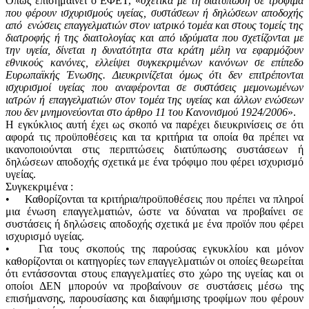
Όπως επισημαίνει ο ΕΦΕΤ, «
σχετικά με τη διατύπωση σε τρόφιμα
που φέρουν ισχυρισμούς υγείας, συστάσεων ή δηλώσεων αποδοχής
από ενώσεις επαγγελματιών στον ιατρικό τομέα και στους τομείς της
διατροφής ή της διαιτολογίας και από ιδρύματα που σχετίζονται με
την υγεία, δίνεται η δυνατότητα στα κράτη μέλη να εφαρμόζουν
εθνικούς κανόνες, ελλείψει συγκεκριμένων κανόνων σε επίπεδο
Ευρωπαϊκής Ένωσης. Διευκρινίζεται όμως ότι δεν επιτρέπονται
ισχυρισμοί υγείας που αναφέρονται σε συστάσεις μεμονωμένων
ιατρών ή επαγγελματιών στον τομέα της υγείας και άλλων ενώσεων
που δεν μνημονεύονται στο άρθρο 11 του Κανονισμού 1924/2006
».
Η εγκύκλιος αυτή έχει ως σκοπό να παρέχει διευκρινίσεις σε ότι
αφορά τις προϋποθέσεις και τα κριτήρια τα οποία θα πρέπει να
ικανοποιούνται στις περιπτώσεις διατύπωσης συστάσεων ή
δηλώσεων αποδοχής σχετικά με ένα τρόφιμο που φέρει ισχυρισμό
υγείας.
Συγκεκριμένα :
• Καθορίζονται τα κριτήρια/προϋποθέσεις που πρέπει να πληροί
μια ένωση επαγγελματιών, ώστε να δύναται να προβαίνει σε
συστάσεις ή δηλώσεις αποδοχής σχετικά με ένα προϊόν που φέρει
ισχυρισμό υγείας.
• Για τους σκοπούς της παρούσας εγκυκλίου και μόνον
καθορίζονται οι κατηγορίες των επαγγελματιών οι οποίες θεωρείται
ότι εντάσσονται στους επαγγελματίες στο χώρο της υγείας και οι
οποίοι ΔΕΝ μπορούν να προβαίνουν σε συστάσεις μέσω της
επισήμανσης, παρουσίασης και διαφήμισης τροφίμων που φέρουν