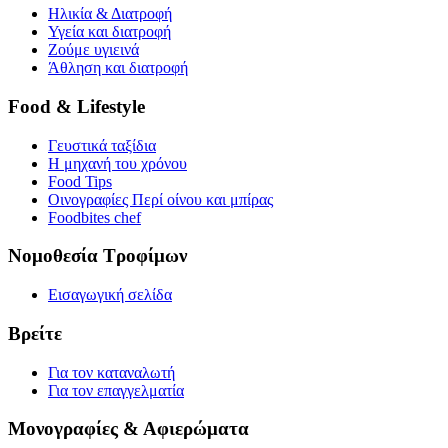
Ηλικία & Διατροφή
Υγεία και διατροφή
Ζούμε υγιεινά
Άθληση και διατροφή
Food & Lifestyle
Γευστικά ταξίδια
Η μηχανή του χρόνου
Food Tips
Οινογραφίες Περί οίνου και μπίρας
Foodbites chef
Νομοθεσία Τροφίμων
Εισαγωγική σελίδα
Βρείτε
Για τον καταναλωτή
Για τον επαγγελματία
Μονογραφίες & Αφιερώματα