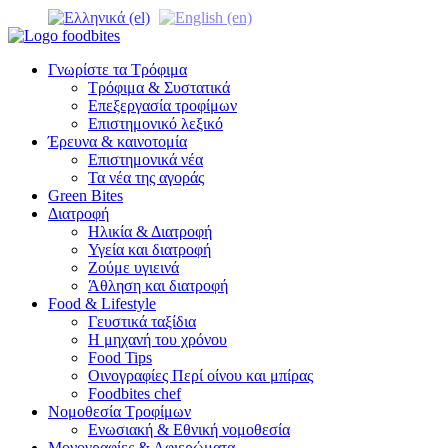
Γνωρίστε τα Τρόφιμα
Τρόφιμα & Συστατικά
Επεξεργασία τροφίμων
Επιστημονικό λεξικό
Έρευνα & καινοτομία
Επιστημονικά νέα
Τα νέα της αγοράς
Green Bites
Διατροφή
Ηλικία & Διατροφή
Υγεία και διατροφή
Ζούμε υγιεινά
Άθληση και διατροφή
Food & Lifestyle
Γευστικά ταξίδια
Η μηχανή του χρόνου
Food Tips
Οινογραφίες Περί οίνου και μπίρας
Foodbites chef
Νομοθεσία Τροφίμων
Ενωσιακή & Εθνική νομοθεσία
Μονογραφίες & Αφιερώματα