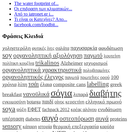
The water footprint of...
Οι επιδραση των κλιματικών...
Από το iatronet.gr i...
Τι είναι οι Κατεχίνες? Απο...
facebook.com/foodbit...
Φράσεις Κλειδιά
παχυσαρκία
χοληστερόλη
αφυδάτωση
φυτικές ίνες
σαλάτα
soy
οργανοληπτική αξιολόγηση
παγωτό
λουτείνη
trikalinos
Alzheimer
ισχυρισμοί
πολίτικη κουζίνα
οργανοληπτικά χαρακτηριστικά
πολυβιταμίνες
οργανοληπτικός έλεγχος
100
παγωτά
πρωτεΐνες ορού
τσάι
labelling
χρόνια
λίπη
έλαια
composite cans
greek
σόγια
διαβήτης
νανοϋλικά
breakfast
λιπαρά
παιδί
ελληνικό πρωινό
εγκυμοσύνη
botarga
οίνος
κερσετίνη
soya
ΕΦΕΤ
ενυδάτωση
ψύξη
fachpack 2012
κρέας αλόγου
αυγό
αυγά
οστεοπόρωση
υπέρταση
proteins
diabetes
sensory
θερμική επεξεργασία
κάπαρη
ιστορία
καρύδα