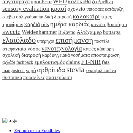
WFD
αυγοτάραχο
κολοκύθα
πρόσθετα
ζεαξανθίνη
κρασί
sensory evaluation
σχολείο
ιπποφαές
κατάψυξη
καλοκαίρι
τιμές
στέβια
σαλιγκάρια
παιδική διατροφή
ημέρα καρδιάς
καρδιά
τροφίμων
oils
κονσερβοποίηση
sweete
Weidenhammer
Αλτζχαιμερ
bottarga
Βυζάντιο
ελαιόλαδο
επισήμανση
υπέρηχοι
παστέλι
νανοτεχνολογία
στεφανιαία νόσος
καφές
κάππαρη
σχολική διατροφή
αποστείρωση
καρδιαγγειακά νοσήματα
FT-NIR
εμπλουτισμός
claims
fats
αχλάδι
fachpack
stevia
αρθρίτιδα
νερό
mangusteen
ενκαψυλιωμένα
πρωτείνες
παστερίωση
συστατικά
Σχετικά με το Foodbites