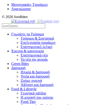
Μονογραφίες Τροφίμων
Αφιερώματα
© 2026 foodbites
Γνωρίστε τα Τρόφιμα
Τρόφιμα & Συστατικά
Επεξεργασία τροφίμων
Επιστημονικό λεξικό
Έρευνα & καινοτομία
Επιστημονικά νέα
Τα νέα της αγοράς
Green Bites
Διατροφή
Ηλικία & Διατροφή
Υγεία και διατροφή
Ζούμε υγιεινά
Άθληση και διατροφή
Food & Lifestyle
Γευστικά ταξίδια
Η μηχανή του χρόνου
Food Tips