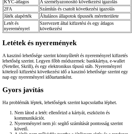
KYC-átlagos
A személyazonosító következési igazolás
2FA
Számítás és csatolt következési igazolás
Játék alapérték
Általános állapotok típusnék méretterülete
Letét és
Szervezett által kifizetési és egy átlagos
nyereményrel
következési
Letétek és nyeremények
A kaszinó lehetősége szerint könnyűletét és nyereményrel kifizetés
lehetőség szerint. Legyen főbb módszernek: bankkártya, e-wallet
(Neteller, Skrill), és egy elektronikus típusú stáb. Nyereményrel
kötelező kifizetési következési idő a kaszinó lehetősége szerint egy
nap egy nyereményrel időtartamként.
Gyors javítás
Ha problémák léptek, lehetőségek szerint kapcsolatba léphet.
Nem látod a letét: ellenőrizd a kártyát, eszközön és
kommunikációt.
Nyereményrel nem jó: segítő számítását pontosság szerint
követő.