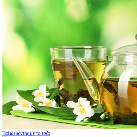
Ταξιδεύοντας με το τσάι