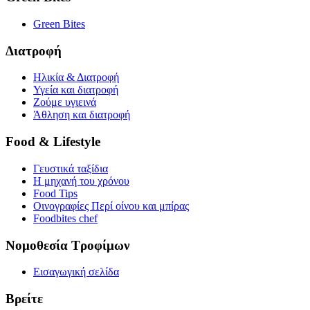
Green Bites
Διατροφή
Ηλικία & Διατροφή
Υγεία και διατροφή
Ζούμε υγιεινά
Άθληση και διατροφή
Food & Lifestyle
Γευστικά ταξίδια
Η μηχανή του χρόνου
Food Tips
Οινογραφίες Περί οίνου και μπίρας
Foodbites chef
Νομοθεσία Τροφίμων
Εισαγωγική σελίδα
Βρείτε