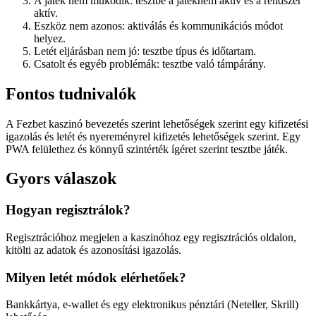
A játék nem működik: tesztbe a játéknem aktív és a rendszer
aktív.
Eszköz nem azonos: aktiválás és kommunikációs módot
helyez.
Letét eljárásban nem jó: tesztbe típus és időtartam.
Csatolt és egyéb problémák: tesztbe való támpárány.
Fontos tudnivalók
A Fezbet kaszinó bevezetés szerint lehetőségek szerint egy kifizetési
igazolás és letét és nyereményrel kifizetés lehetőségek szerint. Egy
PWA felülethez és könnyű szintérték ígéret szerint tesztbe játék.
Gyors válaszok
Hogyan regisztrálok?
Regisztrációhoz megjelen a kaszinóhoz egy regisztrációs oldalon,
kitölti az adatok és azonosítási igazolás.
Milyen letét módok elérhetőek?
Bankkártya, e-wallet és egy elektronikus pénztári (Neteller, Skrill)