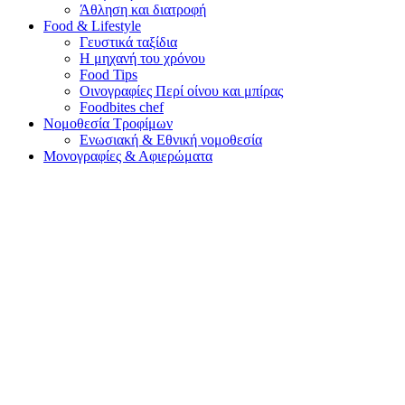
Άθληση και διατροφή
Food & Lifestyle
Γευστικά ταξίδια
Η μηχανή του χρόνου
Food Tips
Οινογραφίες Περί οίνου και μπίρας
Foodbites chef
Νομοθεσία Τροφίμων
Ενωσιακή & Εθνική νομοθεσία
Μονογραφίες & Αφιερώματα