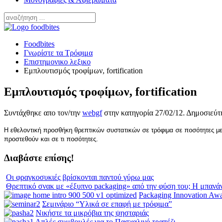
Foodbites
Γνωρίστε τα Τρόφιμα
Επιστημονικο λεξικο
Εμπλουτισμός τροφίμων, fortification
Εμπλουτισμός τροφίμων, fortification
Συντάχθηκε απο τον/την
webgf
στην κατηγορία
27/02/12
. Δημοσιεύτ
Η εθελοντική προσθήκη θρεπτικών συστατικών σε τρόφιμα σε ποσότητες μεγ
προστεθούν και σε τι ποσότητες.
Διαβάστε επίσης!
Οι φραγκοσυκιές βρίσκονται παντού γύρω μας
Θρεπτικό σνακ με «έξυπνο packaging» από την φύση του; Η μπανά
Packaging Innovation Aw
Σεμινάριο “Υλικά σε επαφή με τρόφιμα”
Νικήστε τα μικρόβια της ψησταριάς
Απλές συμβουλές για το Πασχαλινό τραπέζι