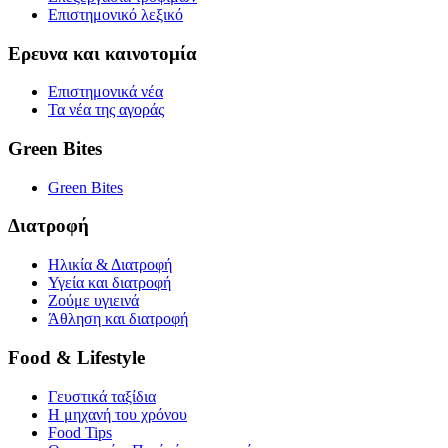
Επιστημονικό λεξικό
Ερευνα και καινοτομία
Επιστημονικά νέα
Τα νέα της αγοράς
Green Bites
Green Bites
Διατροφή
Ηλικία & Διατροφή
Υγεία και διατροφή
Ζούμε υγιεινά
Άθληση και διατροφή
Food & Lifestyle
Γευστικά ταξίδια
Η μηχανή του χρόνου
Food Tips