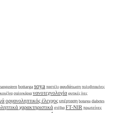
soya
bottarga
αφυδάτωση
mangusteen
παστέλι
πολυβιταμίνες
νανοτεχνολογία
 κουζίνα
σαλιγκάρια
φυτικές ίνες
γά
οργανοληπτικός έλεγχος
υπέρταση
botarga
diabetes
ληπτικά χαρακτηριστικά
FT-NIR
πρωτείνες
στέβια