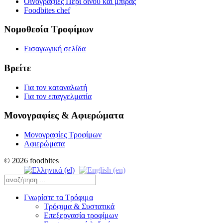
Οινογραφίες Περί οίνου και μπίρας
Foodbites chef
Νομοθεσία Τροφίμων
Εισαγωγική σελίδα
Βρείτε
Για τον καταναλωτή
Για τον επαγγελματία
Μονογραφίες & Αφιερώματα
Μονογραφίες Τροφίμων
Αφιερώματα
© 2026 foodbites
Γνωρίστε τα Τρόφιμα
Τρόφιμα & Συστατικά
Επεξεργασία τροφίμων