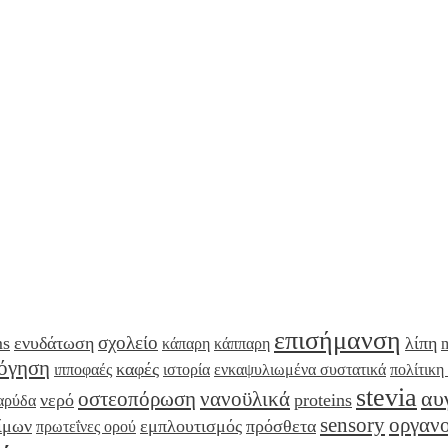
επισήμανση
σχολείο
ms
ενυδάτωση
λίπη
κάπαρη
κάππαρη
λόγηση
καφές
ιπποφαές
ιστορία
ενκαψυλιωμένα συστατικά
πολίτικη
stevia
αυ
οστεοπόρωση
νανοϋλικά
νερό
proteins
αρύδα
sensory
οργανο
ίμων
εμπλουτισμός
πρόσθετα
πρωτεΐνες ορού