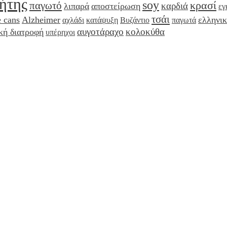
ήτης
soy
κρασί
παγωτό
καρδιά
λιπαρά
αποστείρωση
εγ
τσάι
 cans
Alzheimer
ελληνι
αχλάδι
κατάψυξη
Βυζάντιο
παγωτά
αυγοτάραχο
κολοκύθα
κή διατροφή
υπέρηχοι