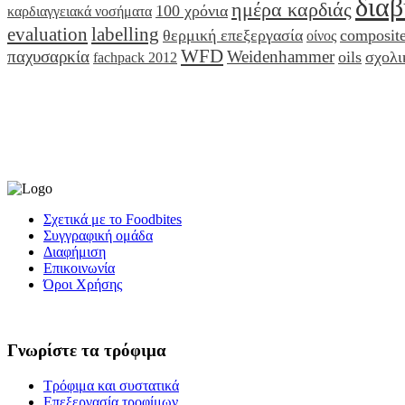
διαβ
ημέρα καρδιάς
100 χρόνια
καρδιαγγειακά νοσήματα
evaluation
labelling
θερμική επεξεργασία
composite
οίνος
WFD
παχυσαρκία
Weidenhammer
oils
σχολι
fachpack 2012
Σχετικά με το Foodbites
Συγγραφική ομάδα
Διαφήμιση
Επικοινωνία
Όροι Χρήσης
Γνωρίστε τα τρόφιμα
Τρόφιμα και συστατικά
Επεξεργασία τροφίμων