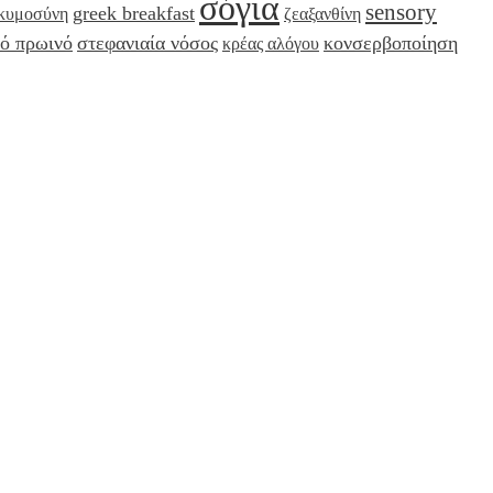
σόγια
sensory
greek breakfast
κυμοσύνη
ζεαξανθίνη
κό πρωινό
στεφανιαία νόσος
κονσερβοποίηση
κρέας αλόγου