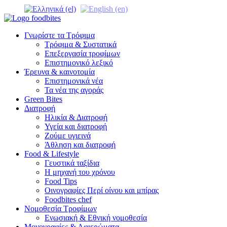
Γνωρίστε τα Τρόφιμα
Τρόφιμα & Συστατικά
Επεξεργασία τροφίμων
Επιστημονικό λεξικό
Έρευνα & καινοτομία
Επιστημονικά νέα
Τα νέα της αγοράς
Green Bites
Διατροφή
Ηλικία & Διατροφή
Υγεία και διατροφή
Ζούμε υγιεινά
Άθληση και διατροφή
Food & Lifestyle
Γευστικά ταξίδια
Η μηχανή του χρόνου
Food Tips
Οινογραφίες Περί οίνου και μπίρας
Foodbites chef
Νομοθεσία Τροφίμων
Ενωσιακή & Εθνική νομοθεσία
Μονογραφίες & Αφιερώματα