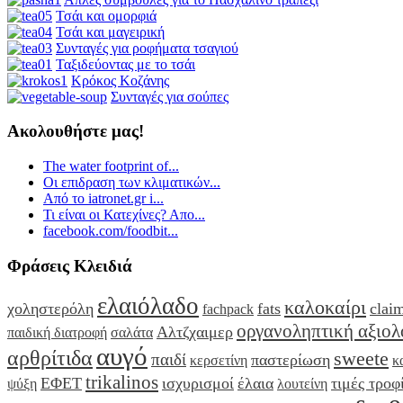
Τσάι και ομορφιά
Τσάι και μαγειρική
Συνταγές για ροφήματα τσαγιού
Ταξιδεύοντας με το τσάι
Κρόκος Κοζάνης
Συνταγές για σούπες
Ακολουθήστε μας!
The water footprint of...
Οι επιδραση των κλιματικών...
Από το iatronet.gr i...
Τι είναι οι Κατεχίνες? Απο...
facebook.com/foodbit...
Φράσεις Κλειδιά
ελαιόλαδο
καλοκαίρι
χοληστερόλη
fats
clai
fachpack
οργανοληπτική αξιο
Αλτζχαιμερ
παιδική διατροφή
σαλάτα
αυγό
αρθρίτιδα
sweete
παιδί
παστερίωση
κερσετίνη
κ
trikalinos
ΕΦΕΤ
ισχυρισμοί
έλαια
τιμές τροφ
ψύξη
λουτείνη