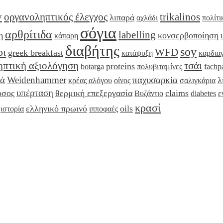
y
οργανοληπτικός έλεγχος
trikalinos
λιπαρά
αχλάδι
πολίτι
σόγια
αρθρίτιδα
labelling
η
κονσερβοποίηση
κάπαρη
διαβήτης
soy
ρι
WFD
greek breakfast
κατάψυξη
καρδια
ηπτική αξιολόγηση
τσάι
proteins
botarga
πολυβιταμίνες
fachp
ιά
Weidenhammer
παχυσαρκία
λ
κρέας αλόγου
οίνος
σαλιγκάρια
υπέρταση
όσος
θερμική επεξεργασία
claims
Βυζάντιο
diabetes
ε
κρασί
ελληνικό πρωινό
oils
ιστορία
ιπποφαές