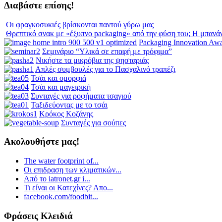
Διαβάστε επίσης!
Οι φραγκοσυκιές βρίσκονται παντού γύρω μας
Θρεπτικό σνακ με «έξυπνο packaging» από την φύση του; Η μπανά
Packaging Innovation Aw
Σεμινάριο “Υλικά σε επαφή με τρόφιμα”
Νικήστε τα μικρόβια της ψησταριάς
Απλές συμβουλές για το Πασχαλινό τραπέζι
Τσάι και ομορφιά
Τσάι και μαγειρική
Συνταγές για ροφήματα τσαγιού
Ταξιδεύοντας με το τσάι
Κρόκος Κοζάνης
Συνταγές για σούπες
Ακολουθήστε μας!
The water footprint of...
Οι επιδραση των κλιματικών...
Από το iatronet.gr i...
Τι είναι οι Κατεχίνες? Απο...
facebook.com/foodbit...
Φράσεις Κλειδιά