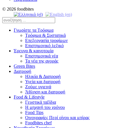
© 2026 foodbites
Γνωρίστε τα Τρόφιμα
Τρόφιμα & Συστατικά
Επεξεργασία τροφίμων
Επιστημονικό λεξικό
Έρευνα & καινοτομία
Επιστημονικά νέα
Τα νέα της αγοράς
Green Bites
Διατροφή
Ηλικία & Διατροφή
Υγεία και διατροφή
Ζούμε υγιεινά
Άθληση και διατροφή
Food & Lifestyle
Γευστικά ταξίδια
Η μηχανή του χρόνου
Food Tips
Οινογραφίες Περί οίνου και μπίρας
Foodbites chef
Νομοθεσία Τροφίμων