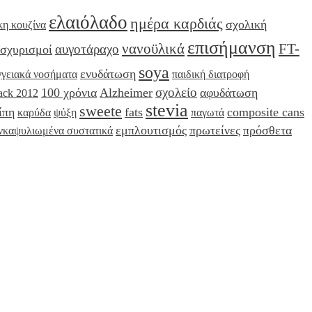
ελαιόλαδο
ημέρα καρδιάς
σχολική
κη κουζίνα
επισήμανση
νανοϋλικά
FT-
αυγοτάραχο
ισχυρισμοί
soya
ενυδάτωση
γγειακά νοσήματα
παιδική διατροφή
σχολείο
100 χρόνια
Alzheimer
αφυδάτωση
ack 2012
stevia
sweete
ίπη
fats
composite cans
καρύδα
ψύξη
παγωτά
εμπλουτισμός
πρωτείνες
πρόσθετα
νκαψυλιωμένα συστατικά