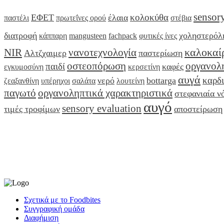
sensor
κολοκύθα
ΕΦΕΤ
έλαια
παστέλι
πρωτεΐνες ορού
στέβια
διατροφή
χοληστερόλ
κάππαρη
mangusteen
fachpack
φυτικές ίνες
καλοκαί
NIR
νανοτεχνολογία
Αλτζχαιμερ
παστερίωση
οστεοπόρωση
οργανολ
παιδί
καφές
εγκυμοσύνη
κερσετίνη
αυγά
καρδ
νερό
bottarga
ζεαξανθίνη
υπέρηχοι
σαλάτα
λουτείνη
παγωτό
οργανοληπτικά χαρακτηριστικά
στεφανιαία ν
αυγό
sensory evaluation
τιμές τροφίμων
αποστείρωση
Σχετικά με το Foodbites
Συγγραφική ομάδα
Διαφήμιση