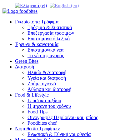
Γνωρίστε τα Τρόφιμα
Τρόφιμα & Συστατικά
Επεξεργασία τροφίμων
Επιστημονικό λεξικό
Έρευνα & καινοτομία
Επιστημονικά νέα
Τα νέα της αγοράς
Green Bites
Διατροφή
Ηλικία & Διατροφή
Υγεία και διατροφή
Ζούμε υγιεινά
Άθληση και διατροφή
Food & Lifestyle
Γευστικά ταξίδια
Η μηχανή του χρόνου
Food Tips
Οινογραφίες Περί οίνου και μπίρας
Foodbites chef
Νομοθεσία Τροφίμων
Ενωσιακή & Εθνική νομοθεσία
Μονογραφίες & Αφιερώματα