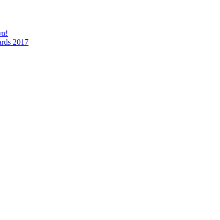
να!
ards 2017