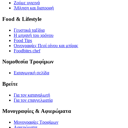
Ζούμε υγιεινά
Άθληση και διατροφή
Food & Lifestyle
Γευστικά ταξίδια
Η μηχανή του χρόνου
Food Tips
Οινογραφίες Περί οίνου και μπίρας
Foodbites chef
Νομοθεσία Τροφίμων
Εισαγωγική σελίδα
Βρείτε
Για τον καταναλωτή
Για τον επαγγελματία
Μονογραφίες & Αφιερώματα
Μονογραφίες Τροφίμων
Αφιερώματα