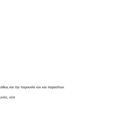
καθώς και την παρουσία ιών και παρασίτων.
υντές, κλπ