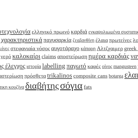
οτεχνολογία
καρδιά
ελληνικό πρωινό
ενκαψυλιωμένα συστατι
 χαρακτηριστικά
παχυσαρκία
έλαια
πρωτείνες
λι
ζεαξανθίνη
αυγοτάραχο
στεφανιαία νόσος
Αλτζχαιμερ
greek 
μίνες
κάπαρη
καλοκαίρι
ημέρα καρδιάς
να
νερό
claims
αποστείρωση
ς έλεγχος
labelling
παγωτό
καφές
ιστορία
οίνος
mangusteen
ελα
trikalinos
αστερίωση
πρόσθετα
composite cans
botarga
σόγια
διαβήτης
fats
τικη κουζίνα