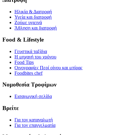
Ηλικία & Διατροφή
Υγεία και διατροφή
Ζούμε υγιεινά
Άθληση και διατροφή
Food & Lifestyle
Γευστικά ταξίδια
Η μηχανή του χρόνου
Food Tips
Οινογραφίες Περί οίνου και μπίρας
Foodbites chef
Νομοθεσία Τροφίμων
Εισαγωγική σελίδα
Βρείτε
Για τον καταναλωτή
Για τον επαγγελματία