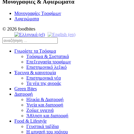
Μονογραφίες & Αφιερώματα
Μονογραφίες Τροφίμων
Αφιερώματα
© 2026 foodbites
Γνωρίστε τα Τρόφιμα
Τρόφιμα & Συστατικά
Επεξεργασία τροφίμων
Επιστημονικό λεξικό
Έρευνα & καινοτομία
Επιστημονικά νέα
Τα νέα της αγοράς
Green Bites
Διατροφή
Ηλικία & Διατροφή
Υγεία και διατροφή
Ζούμε υγιεινά
Άθληση και διατροφή
Food & Lifestyle
Γευστικά ταξίδια
Η μηχανή του χρόνου