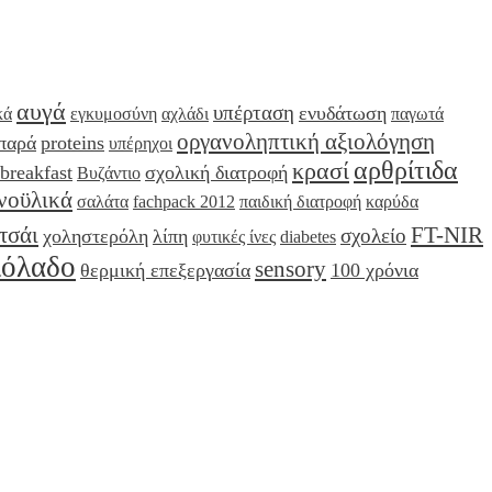
αυγά
υπέρταση
ενυδάτωση
κά
εγκυμοσύνη
αχλάδι
παγωτά
οργανοληπτική αξιολόγηση
παρά
proteins
υπέρηχοι
αρθρίτιδα
κρασί
breakfast
σχολική διατροφή
Βυζάντιο
νοϋλικά
σαλάτα
fachpack 2012
παιδική διατροφή
καρύδα
τσάι
FT-NIR
σχολείο
χοληστερόλη
λίπη
φυτικές ίνες
diabetes
ιόλαδο
sensory
θερμική επεξεργασία
100 χρόνια