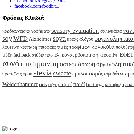
Τι είναι οι Κατεχίνες? Απο...
facebook.com/foodbit...
Φράσεις Κλειδιά
sensory evaluation
ναν
καρδιαγγειακά νοσήματα
σαλιγκάρια
soy
soya
WFD
οργανοληπτικά
Alzheimer
κρέας αλόγου
κολοκύθα
τιμές τροφίμων
λουτείνη
κάππαρη
ιπποφαές
πολυβιτα
κονσερβοποίηση
ΕΦΕΤ
ψύξη
fachpack
στέβια
παστέλι
κερσετίνη
αυγό
επισήμανση
οστεοπόρωση
οργανοληπτικό
stevia
sweete
εμπλουτισμός
αφυδάτωση
π
πρωτεΐνες ορού
Weidenhammer
παιδί
oils
ισχυρισμοί
bottarga
κατάψυξη
πολί