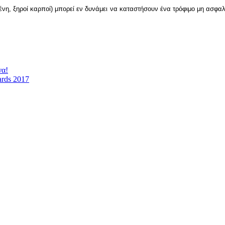
ένη, ξηροί καρποί) μπορεί εν δυνάμει να καταστήσουν ένα τρόφιμο μη ασφ
να!
ards 2017