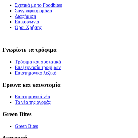
Σχετικά με το Foodbites
Συγγραφική ομάδα
Διαφήμιση
Επικοινωνία
Όροι Χρήσης
Γνωρίστε τα τρόφιμα
Τρόφιμα και συστατικά
Επεξεργασία τροφίμων
Επιστημονικό λεξικό
Ερευνα και καινοτομία
Επιστημονικά νέα
Τα νέα της αγοράς
Green Bites
Green Bites
Διατροφή