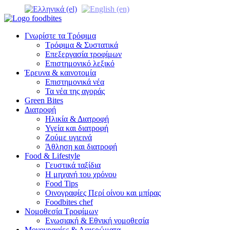
Γνωρίστε τα Τρόφιμα
Τρόφιμα & Συστατικά
Επεξεργασία τροφίμων
Επιστημονικό λεξικό
Έρευνα & καινοτομία
Επιστημονικά νέα
Τα νέα της αγοράς
Green Bites
Διατροφή
Ηλικία & Διατροφή
Υγεία και διατροφή
Ζούμε υγιεινά
Άθληση και διατροφή
Food & Lifestyle
Γευστικά ταξίδια
Η μηχανή του χρόνου
Food Tips
Οινογραφίες Περί οίνου και μπίρας
Foodbites chef
Νομοθεσία Τροφίμων
Ενωσιακή & Εθνική νομοθεσία
Μονογραφίες & Αφιερώματα