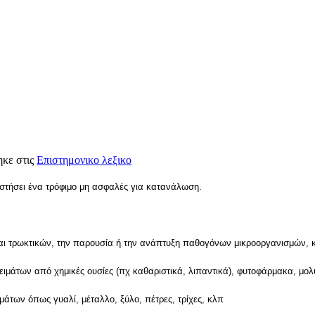
ηκε στις
Επιστημονικο λεξικο
στήσει ένα τρόφιμο μη ασφαλές για κατανάλωση.
 και τρωκτικών, την παρουσία ή την ανάπτυξη παθογόνων μικροοργανισμών, 
λειμάτων από χημικές ουσίες (πχ καθαριστικά, λιπαντικά), φυτοφάρμακα, μολ
μάτων όπως γυαλί, μέταλλο, ξύλο, πέτρες, τρίχες, κλπ