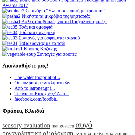
Awards 2017
Σεμινάριο “Υλικά σε επαφή με τρόφιμα”
Νικήστε τα μικρόβια της ψησταριάς
Απλές συμβουλές για το Πασχαλινό τραπέζι
Τσάι και ομορφιά
Τσάι και μαγειρική
Συνταγές για ροφήματα τσαγιού
Ταξιδεύοντας με το τσάι
Κρόκος Κοζάνης
Συνταγές για σούπες
Ακολουθήστε μας!
The water footprint of...
Οι επιδραση των κλιματικών...
Από το iatronet.gr i...
Τι είναι οι Κατεχίνες? Απο...
facebook.com/foodbit...
Φράσεις Κλειδιά
αυγό
sensory evaluation
mangusteen
οργανοληπτική αξιολόγηση
έλαια
λουτείνη
σαλιγκάρια