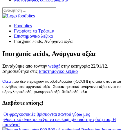
Foodbites
Γνωρίστε τα Τρόφιμα
Επιστημονικο λεξικο
Inorganic acids, Ανόργανα οξέα
Inorganic acids, Ανόργανα οξέα
Συντάχθηκε απο τον/την
webgf
στην κατηγορία
22/01/12
.
Δημοσιεύτηκε στις
Επιστημονικο λεξικο
Οξέα
που δεν περιέχουν καρβοξυλομάδα (-COOH) η οποία απαντάται
συνήθως στα οργανικά οξέα. Χαρακτηριστικά ανόργανα οξέα είναι το
υδροχλωρικό οξύ, φωσφορικό οξύ, θειϊκό οξύ, κλπ
Διαβάστε επίσης!
Οι φραγκοσυκιές βρίσκονται παντού γύρω μας
Θρεπτικό σνακ με «έξυπνο packaging» από την φύση του; Η
μπανάνα!
Packaging Innovation