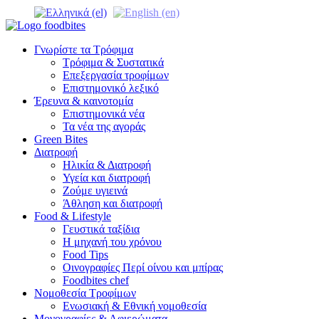
Γνωρίστε τα Τρόφιμα
Τρόφιμα & Συστατικά
Επεξεργασία τροφίμων
Επιστημονικό λεξικό
Έρευνα & καινοτομία
Επιστημονικά νέα
Τα νέα της αγοράς
Green Bites
Διατροφή
Ηλικία & Διατροφή
Υγεία και διατροφή
Ζούμε υγιεινά
Άθληση και διατροφή
Food & Lifestyle
Γευστικά ταξίδια
Η μηχανή του χρόνου
Food Tips
Οινογραφίες Περί οίνου και μπίρας
Foodbites chef
Νομοθεσία Τροφίμων
Ενωσιακή & Εθνική νομοθεσία
Μονογραφίες & Αφιερώματα