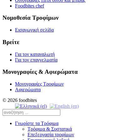
Οινογραφίες Περί οίνου και μπίρας
Foodbites chef
Νομοθεσία Τροφίμων
Εισαγωγική σελίδα
Βρείτε
Για τον καταναλωτή
Για τον επαγγελματία
Μονογραφίες & Αφιερώματα
Μονογραφίες Τροφίμων
Αφιερώματα
© 2026 foodbites
Γνωρίστε τα Τρόφιμα
Τρόφιμα & Συστατικά
Επεξεργασία τροφίμων