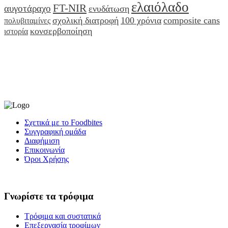
ελαιόλαδο
FT-NIR
αυγοτάραχο
ενυδάτωση
σχολική διατροφή
100 χρόνια
composite cans
πολυβιταμίνες
κονσερβοποίηση
ιστορία
Σχετικά με το Foodbites
Συγγραφική ομάδα
Διαφήμιση
Επικοινωνία
Όροι Χρήσης
Γνωρίστε τα τρόφιμα
Τρόφιμα και συστατικά
Επεξεργασία τροφίμων