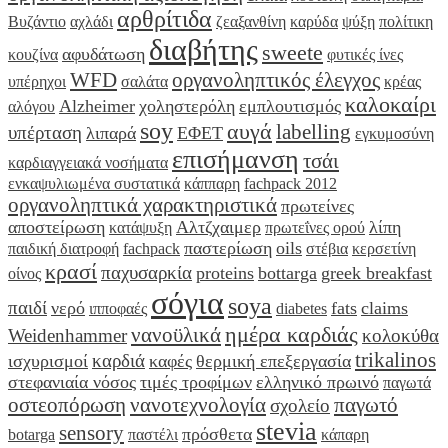
αρθρίτιδα
Βυζάντιο
αχλάδι
ζεαξανθίνη
καρύδα
ψύξη
πολίτικη
διαβήτης
sweete
αφυδάτωση
κουζίνα
φυτικές ίνες
WFD
οργανοληπτικός έλεγχος
υπέρηχοι
σαλάτα
κρέας
καλοκαίρι
Alzheimer
χοληστερόλη
εμπλουτισμός
αλόγου
soy
αυγά
labelling
υπέρταση
λιπαρά
ΕΦΕΤ
εγκυμοσύνη
επισήμανση
τσάι
καρδιαγγειακά νοσήματα
ενκαψυλιωμένα συστατικά
κάππαρη
fachpack 2012
οργανοληπτικά χαρακτηριστικά
πρωτείνες
αποστείρωση
Αλτζχαιμερ
λίπη
κατάψυξη
πρωτεΐνες ορού
παστερίωση
oils
παιδική διατροφή
fachpack
στέβια
κερσετίνη
κρασί
παχυσαρκία
proteins
bottarga
greek breakfast
οίνος
σόγια
soya
παιδί
νερό
fats
claims
ιπποφαές
diabetes
ημέρα καρδιάς
νανοϋλικά
Weidenhammer
κολοκύθα
trikalinos
καρδιά
ισχυρισμοί
καφές
θερμική επεξεργασία
στεφανιαία νόσος
τιμές τροφίμων
ελληνικό πρωινό
παγωτά
οστεοπόρωση
νανοτεχνολογία
παγωτό
σχολείο
stevia
sensory
πρόσθετα
botarga
παστέλι
κάπαρη