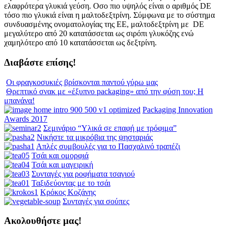
ελαφρότερα γλυκιά γεύση. Οσο πιο υψηλός είναι ο αριθμός DE
τόσο πιο γλυκιά είναι η μαλτοδεξτρίνη. Σύμφωνα με το σύστημα
συνδυασμένης ονοματολογίας της ΕΕ, μαλτοδεξτρίνη με DE
μεγαλύτερο από 20 κατατάσσεται ως σιρόπι γλυκόζης ενώ
χαμηλότερο από 10 κατατάσσεται ως δεξτρίνη.
Διαβάστε επίσης!
Οι φραγκοσυκιές βρίσκονται παντού γύρω μας
Θρεπτικό σνακ με «έξυπνο packaging» από την φύση του; Η
μπανάνα!
Packaging Innovation
Awards 2017
Σεμινάριο “Υλικά σε επαφή με τρόφιμα”
Νικήστε τα μικρόβια της ψησταριάς
Απλές συμβουλές για το Πασχαλινό τραπέζι
Τσάι και ομορφιά
Τσάι και μαγειρική
Συνταγές για ροφήματα τσαγιού
Ταξιδεύοντας με το τσάι
Κρόκος Κοζάνης
Συνταγές για σούπες
Ακολουθήστε μας!