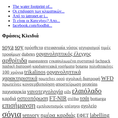
The water footprint of...
Οι επιδραση των κλιματικών...
Από το iatronet.gr i...
Τι είναι οι Κατεχίνες? Απο...
facebook.com/foodbit...
Φράσεις Κλειδιά
soya
soy
πρόσθετα
στεφανιαία νόσος
ισχυρισμοί
τιμές
οργανοληπτικός έλεγχος
τροφίμων
diabetes
αρθρίτιδα
mangusteen
ενκαψυλιωμένα συστατικά
fachpack
παιδική διατροφή
καρδιαγγειακά νοσήματα
botarga
πολυβιταμίνες
trikalinos
οργανοληπτικά
100 χρόνια
χαρακτηριστικά
WFD
σχολική διατροφή
πρωτεΐνες ορού
πρωτείνες
κονσερβοποίηση
αποστείρωση
proteins
ελαιόλαδο
νανοτεχνολογία
παχυσαρκία
oils
οστεοπόρωση
FT-NIR
τσάι
καρδιά
bottarga
στέβια
επισήμανση
σχολείο
εμπλουτισμός
υπέρηχοι
σόγια
ημέρα καρδιάς
sensory
labelling
ΕΦΕΤ