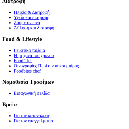
Διατροφή
Ηλικία & Διατροφή
Υγεία και διατροφή
Ζούμε υγιεινά
Άθληση και διατροφή
Food & Lifestyle
Γευστικά ταξίδια
Η μηχανή του χρόνου
Food Tips
Οινογραφίες Περί οίνου και μπίρας
Foodbites chef
Νομοθεσία Τροφίμων
Εισαγωγική σελίδα
Βρείτε
Για τον καταναλωτή
Για τον επαγγελματία