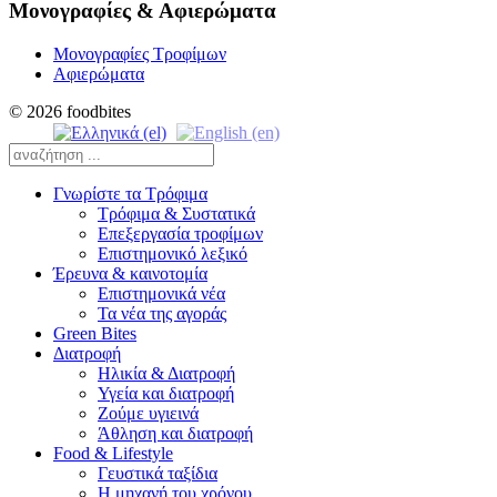
Μονογραφίες & Αφιερώματα
Μονογραφίες Τροφίμων
Αφιερώματα
© 2026 foodbites
Γνωρίστε τα Τρόφιμα
Τρόφιμα & Συστατικά
Επεξεργασία τροφίμων
Επιστημονικό λεξικό
Έρευνα & καινοτομία
Επιστημονικά νέα
Τα νέα της αγοράς
Green Bites
Διατροφή
Ηλικία & Διατροφή
Υγεία και διατροφή
Ζούμε υγιεινά
Άθληση και διατροφή
Food & Lifestyle
Γευστικά ταξίδια
Η μηχανή του χρόνου