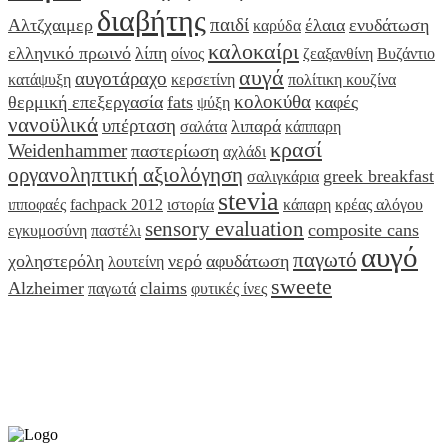
διαβήτης
παιδί
Αλτζχαιμερ
έλαια
ενυδάτωση
καρύδα
καλοκαίρι
ελληνικό πρωινό
λίπη
οίνος
ζεαξανθίνη
Βυζάντιο
αυγά
αυγοτάραχο
κατάψυξη
κερσετίνη
πολίτικη κουζίνα
κολοκύθα
θερμική επεξεργασία
fats
καφές
ψύξη
νανοϋλικά
υπέρταση
λιπαρά
σαλάτα
κάππαρη
κρασί
Weidenhammer
παστερίωση
αχλάδι
οργανοληπτική αξιολόγηση
greek breakfast
σαλιγκάρια
stevia
ιπποφαές
fachpack 2012
ιστορία
κάπαρη
κρέας αλόγου
sensory evaluation
composite cans
εγκυμοσύνη
παστέλι
αυγό
παγωτό
χοληστερόλη
νερό
αφυδάτωση
λουτείνη
sweete
Alzheimer
claims
παγωτά
φυτικές ίνες