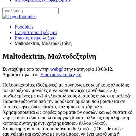
Foodbites
Γνωρίστε τα Τρόφιμα
Επιστημονικο λεξικο
Maltodextrin, Μαλτοδεξτρίνη
Maltodextrin, Μαλτοδεξτρίνη
Συντάχθηκε απο τον/την
webgf
στην κατηγορία
18/03/12
.
Δημοσιεύτηκε στις
Επιστημονικο λεξικο
Πολυσακχαρίτες (δεξτρίνες) με συνήθως μέσω μήκους αλυσίδας
που περιέχουν μονάδες d-γλυκοπυρανόζης (συνήθως 3-20)
συνδεδεμένες με α-1,4 γλυκοσιδικούς δεσμούς όπως στη μαλτόζη.
Παρασκευάζονται από την υδρόλυση αμύλου που βρίσκεται σε
φυσικές πηγές όπως πατάτα, καλαμπόκι, σιτάρι κλπ.
Χρησιμοποιείται ως φορέας αρωματικών ουσιών και ως συστατικό
χωρίς κάποια ιδιαίτερη λειτουργική δράση αλλά ως συμπλήρωση
κάποιας συνταγής αντί χρήσης κάποιου άλλου υλικού.
Χαρακτηρίζονται από το ισοδύναμο δεξτρόζης (DE – dextrose
equivelant) και ανάλογα με αυτό μπορεί να έχει μια γλυκιά ή