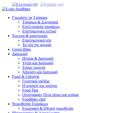
Γνωρίστε τα Τρόφιμα
Τρόφιμα & Συστατικά
Επεξεργασία τροφίμων
Επιστημονικό λεξικό
Έρευνα & καινοτομία
Επιστημονικά νέα
Τα νέα της αγοράς
Green Bites
Διατροφή
Ηλικία & Διατροφή
Υγεία και διατροφή
Ζούμε υγιεινά
Άθληση και διατροφή
Food & Lifestyle
Γευστικά ταξίδια
Η μηχανή του χρόνου
Food Tips
Οινογραφίες Περί οίνου και μπίρας
Foodbites chef
Νομοθεσία Τροφίμων
Ενωσιακή & Εθνική νομοθεσία
Μονογραφίες & Αφιερώματα