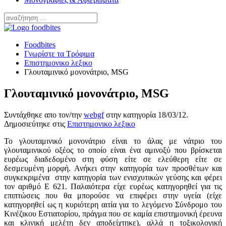
Foodbites
Γνωρίστε τα Τρόφιμα
Επιστημονικο λεξικο
Γλουταμινικό μονονάτριο, MSG
Γλουταμινικό μονονάτριο, MSG
Συντάχθηκε απο τον/την
webgf
στην κατηγορία
18/03/12
.
Δημοσιεύτηκε στις
Επιστημονικο λεξικο
Το γλουταμινικό μονονάτριο είναι το άλας με νάτριο του
γλουταμινικού οξέος το οποίο είναι ένα αμινοξύ που βρίσκεται
ευρέως διαδεδομένο στη φύση είτε σε ελεύθερη είτε σε
δεσμευμένη μορφή. Ανήκει στην κατηγορία των προσθέτων και
συγκεκριμένα στην κατηγορία των ενισχυτικών γεύσης και φέρει
τον αριθμό Ε 621. Παλαιότερα είχε ευρέως κατηγορηθεί για τις
επιπτώσεις που θα μπορούσε να επιφέρει στην υγεία (είχε
κατηγορηθεί ως η κυριότερη αιτία για το λεγόμενο Σύνδρομο του
Κινέζικου Εστιατορίου, πράγμα που σε καμία επιστημονική έρευνα
και κλινική μελέτη δεν αποδείχτηκε), αλλά η τοξικολογική