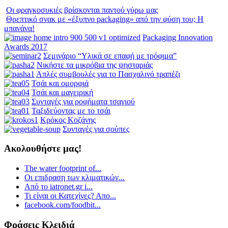
Οι φραγκοσυκιές βρίσκονται παντού γύρω μας
Θρεπτικό σνακ με «έξυπνο packaging» από την φύση του; Η
μπανάνα!
Packaging Innovation
Awards 2017
Σεμινάριο “Υλικά σε επαφή με τρόφιμα”
Νικήστε τα μικρόβια της ψησταριάς
Απλές συμβουλές για το Πασχαλινό τραπέζι
Τσάι και ομορφιά
Τσάι και μαγειρική
Συνταγές για ροφήματα τσαγιού
Ταξιδεύοντας με το τσάι
Κρόκος Κοζάνης
Συνταγές για σούπες
Ακολουθήστε μας!
The water footprint of...
Οι επιδραση των κλιματικών...
Από το iatronet.gr i...
Τι είναι οι Κατεχίνες? Απο...
facebook.com/foodbit...
Φράσεις Κλειδιά