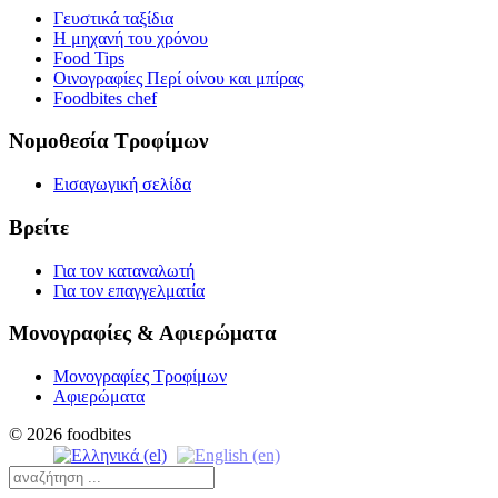
Γευστικά ταξίδια
Η μηχανή του χρόνου
Food Tips
Οινογραφίες Περί οίνου και μπίρας
Foodbites chef
Νομοθεσία Τροφίμων
Εισαγωγική σελίδα
Βρείτε
Για τον καταναλωτή
Για τον επαγγελματία
Μονογραφίες & Αφιερώματα
Μονογραφίες Τροφίμων
Αφιερώματα
© 2026 foodbites