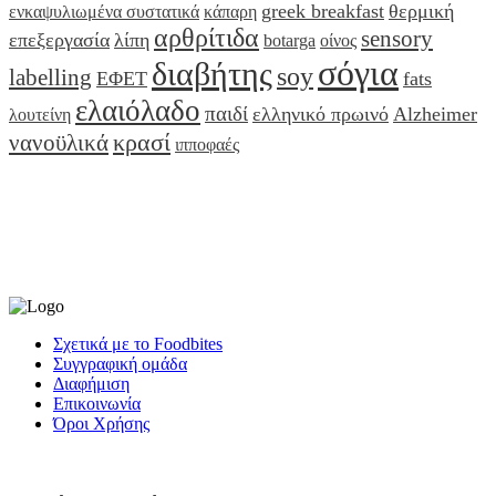
greek breakfast
θερμική
ενκαψυλιωμένα συστατικά
κάπαρη
αρθρίτιδα
sensory
επεξεργασία
λίπη
botarga
οίνος
σόγια
διαβήτης
soy
labelling
ΕΦΕΤ
fats
ελαιόλαδο
παιδί
ελληνικό πρωινό
Alzheimer
λουτείνη
κρασί
νανοϋλικά
ιπποφαές
Σχετικά με το Foodbites
Συγγραφική ομάδα
Διαφήμιση
Επικοινωνία
Όροι Χρήσης