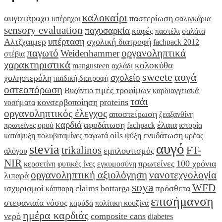
καλοκαίρι
αυγοτάραχο
παστερίωση
υπέρηχοι
σαλιγκάρια
sensory evaluation
παχυσαρκία
καφές
παστέλι
σαλάτα
υπέρταση
Αλτζχαιμερ
σχολική διατροφή
fachpack 2012
παγωτό
οργανοληπτικά
Weidenhammer
στέβια
χαρακτηριστικά
κολοκύθα
mangusteen
αχλάδι
sweete
αυγά
σχολείο
χοληστερόλη
παιδική διατροφή
οστεοπόρωση
τιμές τροφίμων
Βυζάντιο
καρδιαγγειακά
τσάι
κονσερβοποίηση
proteins
νοσήματα
οργανοληπτικός έλεγχος
αποστείρωση
ζεαξανθίνη
καρδιά
αφυδάτωση
έλαια
πρωτεΐνες ορού
fachpack
ιστορία
oils
ενυδάτωση
κατάψυξη
πολυβιταμίνες
παγωτά
ψύξη
κρέας
αυγό
stevia
trikalinos
FT-
εμπλουτισμός
αλόγου
NIR
πρωτείνες
100 χρόνια
κερσετίνη
φυτικές ίνες
εγκυμοσύνη
οργανοληπτική αξιολόγηση
νανοτεχνολογία
λιπαρά
soya
WFD
ισχυρισμοί
claims
bottarga
πρόσθετα
κάππαρη
επισήμανση
στεφανιαία νόσος
καρύδα
πολίτικη κουζίνα
ημέρα καρδιάς
νερό
composite cans
diabetes