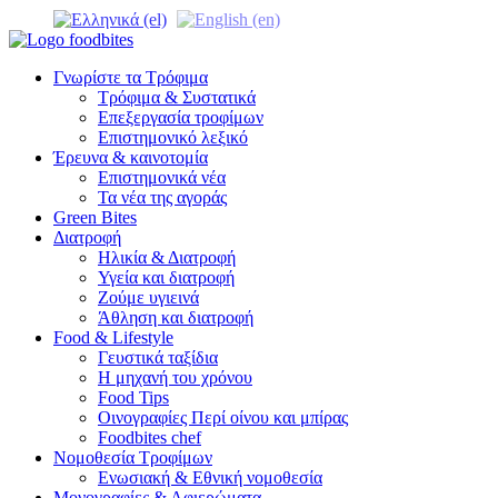
Γνωρίστε τα Τρόφιμα
Τρόφιμα & Συστατικά
Επεξεργασία τροφίμων
Επιστημονικό λεξικό
Έρευνα & καινοτομία
Επιστημονικά νέα
Τα νέα της αγοράς
Green Bites
Διατροφή
Ηλικία & Διατροφή
Υγεία και διατροφή
Ζούμε υγιεινά
Άθληση και διατροφή
Food & Lifestyle
Γευστικά ταξίδια
Η μηχανή του χρόνου
Food Tips
Οινογραφίες Περί οίνου και μπίρας
Foodbites chef
Νομοθεσία Τροφίμων
Ενωσιακή & Εθνική νομοθεσία
Μονογραφίες & Αφιερώματα