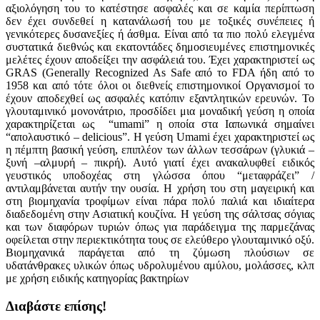
αξιολόγηση του το κατέστησε ασφαλές και σε καμία περίπτωση
δεν έχει συνδεθεί η κατανάλωσή του με τοξικές συνέπειες ή
γενικότερες δυσανεξίες ή άσθμα. Είναι από τα πιο πολύ ελεγμένα
συστατικά διεθνώς και εκατοντάδες δημοσιευμένες επιστημονικές
μελέτες έχουν αποδείξει την ασφάλειά του. Έχει χαρακτηριστεί ως
GRAS (Generally Recognized As Safe από το FDA ήδη από το
1958 και από τότε όλοι οι διεθνείς επιστημονικοί Οργανισμοί το
έχουν αποδεχθεί ως ασφαλές κατόπιν εξαντλητικών ερευνών. Το
γλουταμινικό μονονάτριο, προσδίδει μια μοναδική γεύση η οποία
χαρακτηρίζεται ως “umami” η οποία στα Ιαπωνικά σημαίνει
“απολαυστικό – delicious”. H γεύση Umami έχει χαρακτηριστεί ως
η πέμπτη βασική γεύση, επιπλέον των άλλων τεσσάρων (γλυκιά –
ξυνή –αλμυρή – πικρή). Αυτό γιατί έχει ανακαλυφθεί ειδικός
γευστικός υποδοχέας στη γλώσσα όπου “μεταφράζει” /
αντιλαμβάνεται αυτήν την ουσία. Η χρήση του στη μαγειρική και
στη βιομηχανία τροφίμων είναι πάρα πολύ παλιά και ιδιαίτερα
διαδεδομένη στην Ασιατική κουζίνα. Η γεύση της σάλτσας σόγιας
και των διαφόρων τυριών όπως για παράδειγμα της παρμεζάνας
οφείλεται στην περιεκτικότητα τους σε ελεύθερο γλουταμινικό οξύ.
Βιομηχανικά παράγεται από τη ζύμωση πλούσιων σε
υδατάνθρακες υλικών όπως υδρολυμένου αμύλου, μολάσσες, κλπ
με χρήση ειδικής κατηγορίας βακτηρίων
Διαβάστε επίσης!