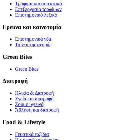
Τρόφιμα και συστατικά
Επεξεργασία τροφίμων
Επιστημονικό λεξικό
Ερευνα και καινοτομία
Επιστημονικά νέα
Τα νέα της αγοράς
Green Bites
Green Bites
Διατροφή
Ηλικία & Διατροφή
Υγεία και διατροφή
Ζούμε υγιεινά
Άθληση και διατροφή
Food & Lifestyle
Γευστικά ταξίδια
Η μηχανή του χρόνου