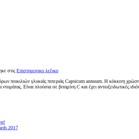
ηκε στις
Επιστημονικο λεξικο
ρων ποικιλιών γλυκιάς πιπεριάς Capsicum annuum. Η κόκκινη χρώση 
ντομάτας. Είναι πλούσια σε βιταμίνη C και έχει αντιοξειδωτικές ιδι
να!
ards 2017