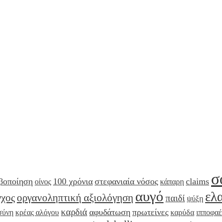
σ
βοποίηση
100 χρόνια
στεφανιαία νόσος
claims
οίνος
κάπαρη
αυγό
ελ
γχος
οργανοληπτική αξιολόγηση
παιδί
ψύξη
καρδιά
αφυδάτωση
πρωτείνες
σύνη
κρέας αλόγου
καρύδα
ιπποφαέ