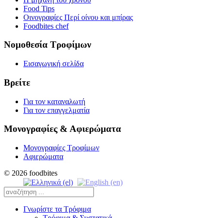
Food Tips
Οινογραφίες Περί οίνου και μπίρας
Foodbites chef
Νομοθεσία Τροφίμων
Εισαγωγική σελίδα
Βρείτε
Για τον καταναλωτή
Για τον επαγγελματία
Μονογραφίες & Αφιερώματα
Μονογραφίες Τροφίμων
Αφιερώματα
© 2026 foodbites
Γνωρίστε τα Τρόφιμα
Τρόφιμα & Συστατικά