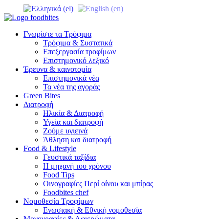
Γνωρίστε τα Τρόφιμα
Τρόφιμα & Συστατικά
Επεξεργασία τροφίμων
Επιστημονικό λεξικό
Έρευνα & καινοτομία
Επιστημονικά νέα
Τα νέα της αγοράς
Green Bites
Διατροφή
Ηλικία & Διατροφή
Υγεία και διατροφή
Ζούμε υγιεινά
Άθληση και διατροφή
Food & Lifestyle
Γευστικά ταξίδια
Η μηχανή του χρόνου
Food Tips
Οινογραφίες Περί οίνου και μπίρας
Foodbites chef
Νομοθεσία Τροφίμων
Ενωσιακή & Εθνική νομοθεσία
Μονογραφίες & Αφιερώματα