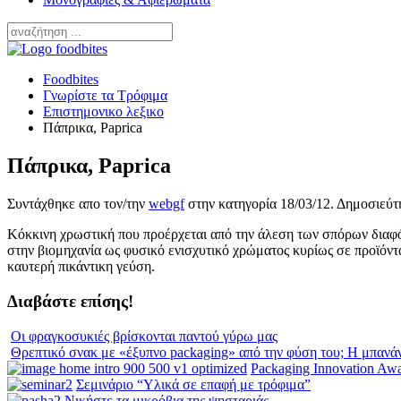
Foodbites
Γνωρίστε τα Τρόφιμα
Επιστημονικο λεξικο
Πάπρικα, Paprica
Πάπρικα, Paprica
Συντάχθηκε απο τον/την
webgf
στην κατηγορία
18/03/12
. Δημοσιεύτ
Κόκκινη χρωστική που προέρχεται από την άλεση των σπόρων διαφό
στην βιομηχανία ως φυσικό ενισχυτικό χρώματος κυρίως σε προϊόντα 
καυτερή πικάντικη γεύση.
Διαβάστε επίσης!
Οι φραγκοσυκιές βρίσκονται παντού γύρω μας
Θρεπτικό σνακ με «έξυπνο packaging» από την φύση του; Η μπανά
Packaging Innovation Aw
Σεμινάριο “Υλικά σε επαφή με τρόφιμα”
Νικήστε τα μικρόβια της ψησταριάς