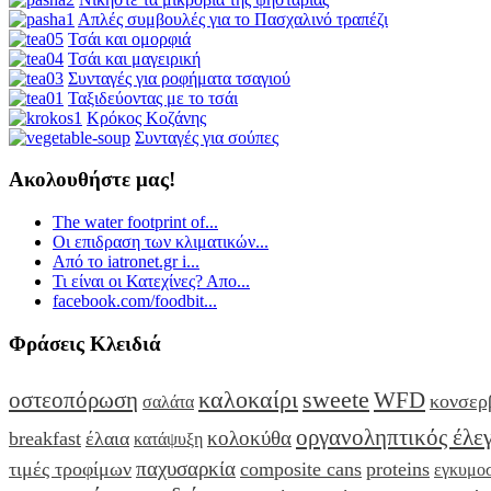
Απλές συμβουλές για το Πασχαλινό τραπέζι
Τσάι και ομορφιά
Τσάι και μαγειρική
Συνταγές για ροφήματα τσαγιού
Ταξιδεύοντας με το τσάι
Κρόκος Κοζάνης
Συνταγές για σούπες
Ακολουθήστε μας!
The water footprint of...
Οι επιδραση των κλιματικών...
Από το iatronet.gr i...
Τι είναι οι Κατεχίνες? Απο...
facebook.com/foodbit...
Φράσεις Κλειδιά
καλοκαίρι
sweete
οστεοπόρωση
WFD
κονσερ
σαλάτα
οργανοληπτικός έλε
κολοκύθα
breakfast
έλαια
κατάψυξη
παχυσαρκία
τιμές τροφίμων
composite cans
proteins
εγκυμο