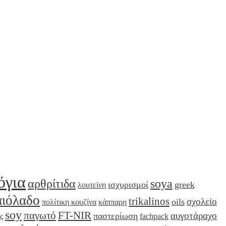
όγια
αρθρίτιδα
soya
ισχυρισμοί
greek
λουτείνη
αιόλαδο
trikalinos
σχολείο
oils
πολίτικη κουζίνα
κάππαρη
soy
παγωτό
FT-NIR
αυγοτάραχο
παστερίωση
ς
fachpack