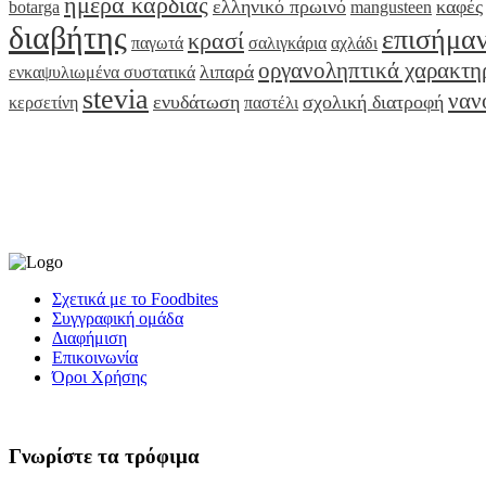
ημέρα καρδιάς
ελληνικό πρωινό
καφές
botarga
mangusteen
διαβήτης
επισήμα
κρασί
παγωτά
σαλιγκάρια
αχλάδι
οργανοληπτικά χαρακτη
λιπαρά
ενκαψυλιωμένα συστατικά
stevia
ναν
ενυδάτωση
σχολική διατροφή
κερσετίνη
παστέλι
Σχετικά με το Foodbites
Συγγραφική ομάδα
Διαφήμιση
Επικοινωνία
Όροι Χρήσης
Γνωρίστε τα τρόφιμα