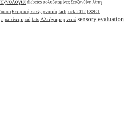
τεχνολογία
λίπη
diabetes
πολυβιταμίνες
ζεαξανθίνη
θερμική επεξεργασία
ΕΦΕΤ
σήματα
fachpack 2012
sensory evaluation
fats
Αλτζχαιμερ
νερό
πρωτεΐνες ορού