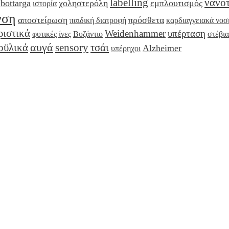
labelling
νανο
bottarga
χοληστερόλη
εμπλουτισμός
ιστορία
νση
αποστείρωση
πρόσθετα
παιδική διατροφή
καρδιαγγειακά νο
ριστικά
Weidenhammer
υπέρταση
φυτικές ίνες
Βυζάντιο
στέβια
αυγά
οϋλικά
sensory
τσάι
Alzheimer
υπέρηχοι