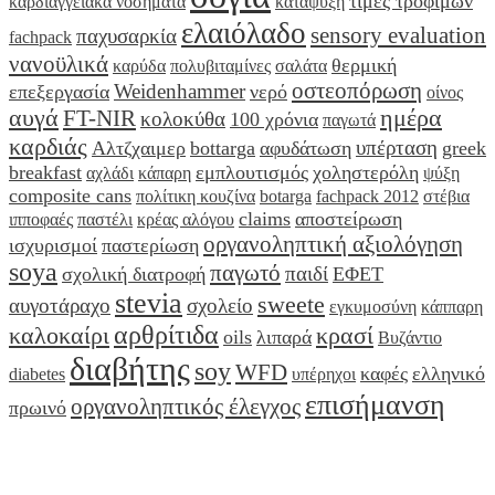
τιμές τροφίμων
καρδιαγγειακά νοσήματα
κατάψυξη
ελαιόλαδο
sensory evaluation
παχυσαρκία
fachpack
νανοϋλικά
θερμική
καρύδα
πολυβιταμίνες
σαλάτα
οστεοπόρωση
Weidenhammer
επεξεργασία
νερό
οίνος
αυγά
ημέρα
FT-NIR
κολοκύθα
100 χρόνια
παγωτά
καρδιάς
υπέρταση
Αλτζχαιμερ
bottarga
αφυδάτωση
greek
breakfast
εμπλουτισμός
χοληστερόλη
αχλάδι
κάπαρη
ψύξη
composite cans
πολίτικη κουζίνα
botarga
fachpack 2012
στέβια
claims
αποστείρωση
ιπποφαές
παστέλι
κρέας αλόγου
οργανοληπτική αξιολόγηση
ισχυρισμοί
παστερίωση
soya
παγωτό
παιδί
σχολική διατροφή
ΕΦΕΤ
stevia
sweete
αυγοτάραχο
σχολείο
εγκυμοσύνη
κάππαρη
αρθρίτιδα
καλοκαίρι
κρασί
oils
λιπαρά
Βυζάντιο
διαβήτης
soy
WFD
καφές
ελληνικό
diabetes
υπέρηχοι
επισήμανση
οργανοληπτικός έλεγχος
πρωινό