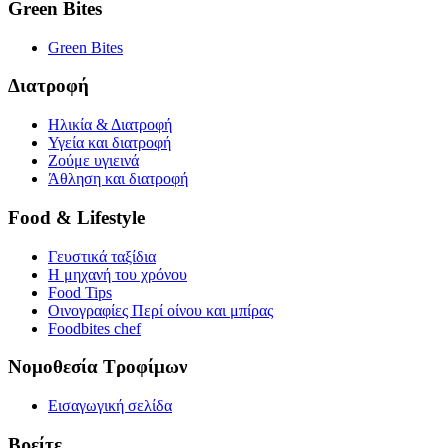
Green Bites
Green Bites
Διατροφή
Ηλικία & Διατροφή
Υγεία και διατροφή
Ζούμε υγιεινά
Άθληση και διατροφή
Food & Lifestyle
Γευστικά ταξίδια
Η μηχανή του χρόνου
Food Tips
Οινογραφίες Περί οίνου και μπίρας
Foodbites chef
Νομοθεσία Τροφίμων
Εισαγωγική σελίδα
Βρείτε