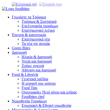
Γνωρίστε τα Τρόφιμα
Τρόφιμα & Συστατικά
Επεξεργασία τροφίμων
Επιστημονικό λεξικό
Έρευνα & καινοτομία
Επιστημονικά νέα
Τα νέα της αγοράς
Green Bites
Διατροφή
Ηλικία & Διατροφή
Υγεία και διατροφή
Ζούμε υγιεινά
Άθληση και διατροφή
Food & Lifestyle
Γευστικά ταξίδια
Η μηχανή του χρόνου
Food Tips
Οινογραφίες Περί οίνου και μπίρας
Foodbites chef
Νομοθεσία Τροφίμων
Ενωσιακή & Εθνική νομοθεσία
Μονογραφίες & Αφιερώματα