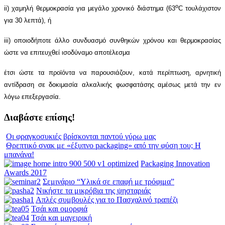
o
ii) χαμηλή θερμοκρασία για μεγάλο χρονικό διάστημα (63
C τουλάχιστον
για 30 λεπτά), ή
iii) οποιοδήποτε άλλο συνδυασμό συνθηκών χρόνου και θερμοκρασίας
ώστε να επιτευχθεί ισοδύναμο αποτέλεσμα
έτσι ώστε τα προϊόντα να παρουσιάζουν, κατά περίπτωση, αρνητική
αντίδραση σε δοκιμασία αλκαλικής φωσφατάσης αμέσως μετά την εν
λόγω επεξεργασία.
Διαβάστε επίσης!
Οι φραγκοσυκιές βρίσκονται παντού γύρω μας
Θρεπτικό σνακ με «έξυπνο packaging» από την φύση του; Η
μπανάνα!
Packaging Innovation
Awards 2017
Σεμινάριο “Υλικά σε επαφή με τρόφιμα”
Νικήστε τα μικρόβια της ψησταριάς
Απλές συμβουλές για το Πασχαλινό τραπέζι
Τσάι και ομορφιά
Τσάι και μαγειρική