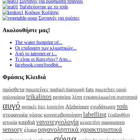
Συνταγές για ροφήματα τσαγιού
Ταξιδεύοντας με το τσάι
Κρόκος Κοζάνης
Συνταγές για σούπες
Ακολουθήστε μας!
The water footprint of...
Οι επιδραση των κλιματικών...
Από το iatronet.gr i...
Τι είναι οι Κατεχίνες? Απο...
facebook.com/foodbit...
Φράσεις Κλειδιά
πρόσθετα
πρωτείνες
fats
παιδική διατροφή
πρωτεΐνες ορού
trikalinos
proteins
λίπη
σαλιγκάρια
ενκαψυλιωμένα συστατικά
αυγό
τσάι
Alzheimer
ενυδάτωση
φυτικές ίνες
λουτείνη
labelling
στεφανιαία νόσος
κονσερβοποίηση
ζεαξανθίνη
νανοτεχνολογία
καρδιά
ιστορία
κερσετίνη
mangusteen
sensory
οργανοληπτικά χαρακτηριστικά
έλαια
σόγια