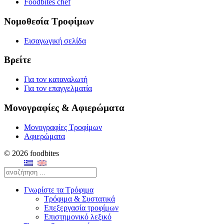
Foodbites chef
Νομοθεσία Τροφίμων
Εισαγωγική σελίδα
Βρείτε
Για τον καταναλωτή
Για τον επαγγελματία
Μονογραφίες & Αφιερώματα
Μονογραφίες Τροφίμων
Αφιερώματα
© 2026 foodbites
Γνωρίστε τα Τρόφιμα
Τρόφιμα & Συστατικά
Επεξεργασία τροφίμων
Επιστημονικό λεξικό