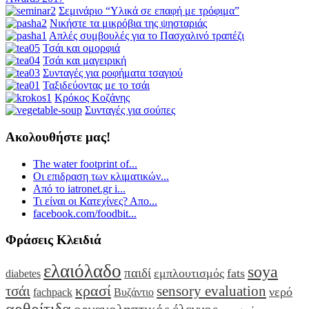
Σεμινάριο “Υλικά σε επαφή με τρόφιμα”
Νικήστε τα μικρόβια της ψησταριάς
Απλές συμβουλές για το Πασχαλινό τραπέζι
Τσάι και ομορφιά
Τσάι και μαγειρική
Συνταγές για ροφήματα τσαγιού
Ταξιδεύοντας με το τσάι
Κρόκος Κοζάνης
Συνταγές για σούπες
Ακολουθήστε μας!
The water footprint of...
Οι επιδραση των κλιματικών...
Από το iatronet.gr i...
Τι είναι οι Κατεχίνες? Απο...
facebook.com/foodbit...
Φράσεις Κλειδιά
ελαιόλαδο
soya
παιδί
εμπλουτισμός
fats
diabetes
κρασί
τσάι
sensory evaluation
νερό
fachpack
Βυζάντιο