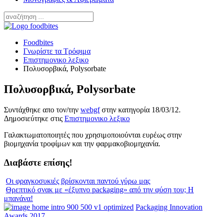
Foodbites
Γνωρίστε τα Τρόφιμα
Επιστημονικο λεξικο
Πολυσορβικά, Polysorbate
Πολυσορβικά, Polysorbate
Συντάχθηκε απο τον/την
webgf
στην κατηγορία
18/03/12
.
Δημοσιεύτηκε στις
Επιστημονικο λεξικο
Γαλακτωματοποιητές που χρησιμοποιούνται ευρέως στην
βιομηχανία τροφίμων και την φαρμακοβιομηχανία.
Διαβάστε επίσης!
Οι φραγκοσυκιές βρίσκονται παντού γύρω μας
Θρεπτικό σνακ με «έξυπνο packaging» από την φύση του; Η
μπανάνα!
Packaging Innovation
Awards 2017