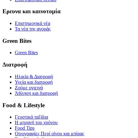
Ερευνα και καινοτομία
Επιστημονικά νέα
Τα νέα της αγοράς
Green Bites
Green Bites
Διατροφή
Ηλικία & Διατροφή
Υγεία και διατροφή
Ζούμε υγιεινά
Άθληση και διατροφή
Food & Lifestyle
Γευστικά ταξίδια
Η μηχανή του χρόνου
Food Tips
Οινογραφίες Περί οίνου και μπίρας