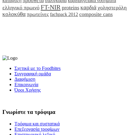
πρόσθετα
κατάψυξη
σαλιγκάρια
καρδιαγγειακά νοσήματα
FT-NIR
καρδιά
ελληνικό πρωινό
proteins
χοληστερόλη
κολοκύθα
πρωτείνες
composite cans
fachpack 2012
Σχετικά με το Foodbites
Συγγραφική ομάδα
Διαφήμιση
Επικοινωνία
Όροι Χρήσης
Γνωρίστε τα τρόφιμα
Τρόφιμα και συστατικά
Επεξεργασία τροφίμων
Επιστημονικό λεξικό