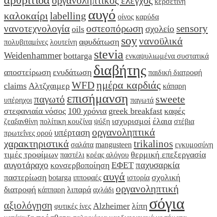
αρθρίτιδα
οργανοληπτικός έλεγχος
κερσετίνη
αυγό
καλοκαίρι
labelling
οίνος
καρύδα
νανοτεχνολογία
οστεοπόρωση
sensory
σχολείο
oils
soy
νανοϋλικά
αφυδάτωση
πολυβιταμίνες
λουτείνη
stevia
Weidenhammer
bottarga
ενκαψυλιωμένα συστατικά
διαβήτης
αποστείρωση
ενυδάτωση
παιδική διατροφή
ημέρα καρδιάς
WFD
claims
Αλτζχαιμερ
κάπαρη
επισήμανση
sweete
παγωτό
υπέρηχοι
παγωτά
στεφανιαία νόσος
100 χρόνια
greek breakfast
καφές
ισχυρισμοί
έλαια
ζεαξανθίνη
πολίτικη κουζίνα
ψύξη
στέβια
οργανοληπτικά
υπέρταση
πρωτεΐνες ορού
χαρακτηριστικά
trikalinos
σαλάτα
mangusteen
εγκυμοσύνη
τιμές τροφίμων
θερμική επεξεργασία
παστέλι
κρέας αλόγου
αυγοτάραχο
παχυσαρκία
κονσερβοποίηση
ΕΦΕΤ
αυγά
παστερίωση
σχολική
botarga
ιπποφαές
ιστορία
οργανοληπτική
διατροφή
λιπαρά
κάππαρη
αχλάδι
σόγια
αξιολόγηση
Alzheimer
λίπη
φυτικές ίνες