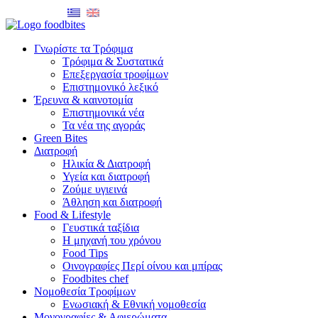
Γνωρίστε τα Τρόφιμα
Τρόφιμα & Συστατικά
Επεξεργασία τροφίμων
Επιστημονικό λεξικό
Έρευνα & καινοτομία
Επιστημονικά νέα
Τα νέα της αγοράς
Green Bites
Διατροφή
Ηλικία & Διατροφή
Υγεία και διατροφή
Ζούμε υγιεινά
Άθληση και διατροφή
Food & Lifestyle
Γευστικά ταξίδια
Η μηχανή του χρόνου
Food Tips
Οινογραφίες Περί οίνου και μπίρας
Foodbites chef
Νομοθεσία Τροφίμων
Ενωσιακή & Εθνική νομοθεσία
Μονογραφίες & Αφιερώματα