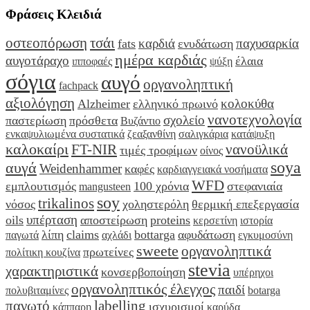
Φράσεις Κλειδιά
οστεοπόρωση
τσάι
καρδιά
παχυσαρκία
fats
ενυδάτωση
ημέρα καρδιάς
αυγοτάραχο
έλαια
ιπποφαές
ψύξη
σόγια
αυγό
οργανοληπτική
fachpack
αξιολόγηση
κολοκύθα
Alzheimer
ελληνικό πρωινό
νανοτεχνολογία
σχολείο
παστερίωση
πρόσθετα
Βυζάντιο
ενκαψυλιωμένα συστατικά
ζεαξανθίνη
σαλιγκάρια
κατάψυξη
καλοκαίρι
FT-NIR
νανοϋλικά
τιμές τροφίμων
οίνος
soya
αυγά
Weidenhammer
καφές
καρδιαγγειακά νοσήματα
WFD
εμπλουτισμός
100 χρόνια
στεφανιαία
mangusteen
soy
trikalinos
νόσος
χοληστερόλη
θερμική επεξεργασία
υπέρταση
oils
αποστείρωση
proteins
κερσετίνη
ιστορία
λίπη
claims
bottarga
αφυδάτωση
παγωτά
αχλάδι
εγκυμοσύνη
sweete
οργανοληπτικά
πρωτείνες
πολίτικη κουζίνα
stevia
χαρακτηριστικά
κονσερβοποίηση
υπέρηχοι
οργανοληπτικός έλεγχος
παιδί
πολυβιταμίνες
botarga
παγωτό
labelling
ισχυρισμοί
κάππαρη
καρύδα