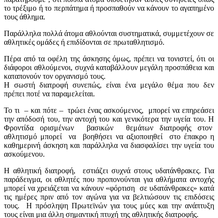
το τρέξιμο ή το περπάτημα ή προσπαθούν να κάνουν το αγαπημένο
τους άθλημα.
Παράλληλα πολλά άτομα αθλούνται συστηματικά, συμμετέχουν σε
αθλητικές ομάδες ή επιδίδονται σε πρωταθλητισμό.
Πέρα από τα οφέλη της άσκησης όμως, πρέπει να τονιστεί, ότι οι
διάφοροι αθλούμενοι, συχνά καταβάλλουν μεγάλη προσπάθεια και
καταπονούν τον οργανισμό τους.
Η σωστή διατροφή συνεπώς, είναι ένα μεγάλο θέμα που δεν
πρέπει ποτέ να παραμελείται.
Το τι – και πότε – τρώει ένας ασκούμενος, μπορεί να επηρεάσει
την απόδοσή του, την αντοχή του και γενικότερα την υγεία του. Η
Φροντίδα ορισμένων βασικών θεμάτων διατροφής στον
αθλητισμό μπορεί να βοηθήσει να αξιοποιηθεί στο έπακρο η
καθημερινή άσκηση και παράλληλα να διασφαλίσει την υγεία του
ασκούμενου.
Η αθλητική διατροφή, εστιάζει συχνά στους υδατάνθρακες. Για
παράδειγμα, οι αθλητές που προπονούνται για αθλήματα αντοχής
μπορεί να χρειάζεται να κάνουν «φόρτιση σε υδατάνθρακες» κατά
τις ημέρες πριν από τον αγώνα για να βελτιώσουν τις επιδόσεις
τους. Η πρόσληψη Πρωτεϊνών για τους μύες και την ανάπτυξη
τους είναι μια άλλη σημαντική πτυχή της αθλητικής διατροφής.