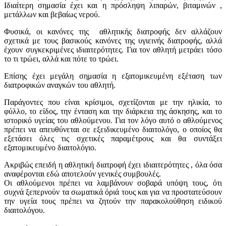
Ιδιαίτερη σημασία έχει και η πρόσληψη λιπαρών, βιταμινών ,
μετάλλων και βεβαίως νερού.
Φυσικά, οι κανόνες της αθλητικής διατροφής δεν αλλάζουν
σχετικά με τους βασικούς κανόνες της υγιεινής διατροφής, αλλά
έχουν συγκεκριμένες ιδιαιτερότητες. Για τον αθλητή μετράει τόσο
το τι τρώει, αλλά και πότε το τρώει.
Επίσης έχει μεγάλη σημασία η εξατομικευμένη εξέταση των
διατροφικών αναγκών του αθλητή.
Παράγοντες που είναι κρίσιμοι, σχετίζονται με την ηλικία, το
φύλλο, το είδος, την ένταση και την διάρκεια της άσκησης, και το
ιστορικό υγείας του αθλούμενου. Για τον λόγο αυτό ο αθλούμενος
πρέπει να απευθύνεται σε εξειδικευμένο διαιτολόγο, ο οποίος θα
εξετάσει όλες τις σχετικές παραμέτρους και θα συντάξει
εξατομικευμένο διαιτολόγιο.
Ακριβώς επειδή η αθλητική διατροφή έχει ιδιαιτερότητες , όλα όσα
αναφέρονται εδώ αποτελούν γενικές συμβουλές.
Οι αθλούμενοι πρέπει να λαμβάνουν σοβαρά υπόψη τους, ότι
συχνά ξεπερνούν τα σωματικά όριά τους και για να προστατεύσουν
την υγεία τους πρέπει να ζητούν την παρακολούθηση ειδικού
διαιτολόγου.