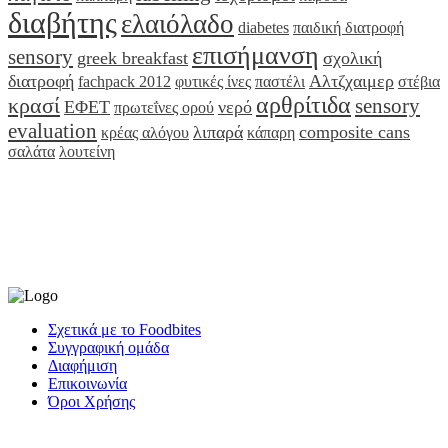
διαβήτης
ελαιόλαδο
diabetes
παιδική διατροφή
επισήμανση
sensory
greek breakfast
σχολική
διατροφή
Αλτζχαιμερ
fachpack 2012
φυτικές ίνες
παστέλι
στέβια
αρθρίτιδα
κρασί
sensory
ΕΦΕΤ
νερό
πρωτεΐνες ορού
evaluation
λιπαρά
composite cans
κρέας αλόγου
κάπαρη
σαλάτα
λουτείνη
Σχετικά με το Foodbites
Συγγραφική ομάδα
Διαφήμιση
Επικοινωνία
Όροι Χρήσης