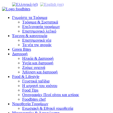
Γνωρίστε τα Τρόφιμα
Τρόφιμα & Συστατικά
Επεξεργασία τροφίμων
Επιστημονικό λεξικό
Έρευνα & καινοτομία
Επιστημονικά νέα
Τα νέα της αγοράς
Green Bites
Διατροφή
Ηλικία & Διατροφή
Υγεία και διατροφή
Ζούμε υγιεινά
Άθληση και διατροφή
Food & Lifestyle
Γευστικά ταξίδια
Η μηχανή του χρόνου
Food Tips
Οινογραφίες Περί οίνου και μπίρας
Foodbites chef
Νομοθεσία Τροφίμων
Ενωσιακή & Εθνική νομοθεσία
Μονογραφίες & Αφιερώματα