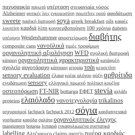
παχυσαρκία
υπέρταση
στεφανιαία νόσος
παγωτά
Alzheimer
αφυδάτωση
φυτικές ίνες
εγκυμοσύνη
πρωτεΐνες ορού
soya
sweete
greek breakfast
oils
καφές
παιδική διατροφή
καρδιά
λίπη
κονσερβοποίηση
100 χρόνια
λουτείνη
diabetes
διαβήτης
Weidenhammer
αποστείρωση
υπέρηχοι
νανοϋλικά
composite cans
τιμές τροφίμων
οργανοληπτική αξιολόγηση
WFD
σχολική διατροφή
οργανοληπτικά χαρακτηριστικά
κάπαρη
κατάψυξη
τσάι
σχολείο
αυγοτάραχο
κάππαρη
ιστορία
κερσετίνη
αρθρίτιδα
sensory evaluation
έλαια
κρέας αλόγου
ψύξη
sensory
ενυδάτωση
ελληνικό πρωινό
πολίτικη κουζίνα
stevia
οστεοπόρωση
FT-NIR
bottarga
ΕΦΕΤ
αχλάδι
ελαιόλαδο
νανοτεχνολογία
trikalinos
proteins
σόγια
ισχυρισμοί
fachpack
fachpack 2012
καρδιαγγειακά
οργανοληπτικός έλεγχος
νοσήματα
καρύδα
σαλάτα
λιπαρά
mangusteen
botarga
ενκαψυλιωμένα συστατικά
ημέρα καρδιάς
labelling
Αλτζχαιμερ
claims
παστέλι