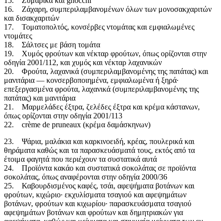
15. Ζυμαρικά και gnocchi
16. Ζάχαρη, συμπεριλαμβανομένων όλων των μονοσακχαριτών
και δισακχαριτών
17. Τοματοπολτός, κονσέρβες ντομάτας και εμφιαλωμένες
ντομάτες
18. Σάλτσες με βάση τομάτα
19. Χυμός φρούτων και νέκταρ φρούτων, όπως ορίζονται στην
οδηγία 2001/112, και χυμός και νέκταρ λαχανικών
20. Φρούτα, λαχανικά (συμπεριλαμβανομένης της πατάτας) και
μανιτάρια — κονσερβοποιημένα, εμφιαλωμένα ή ξηρά·
επεξεργασμένα φρούτα, λαχανικά (συμπεριλαμβανομένης της
πατάτας) και μανιτάρια
21. Μαρμελάδες έξτρα, ζελέδες έξτρα και κρέμα κάστανων,
όπως ορίζονται στην οδηγία 2001/113
22. crème de pruneaux (κρέμα δαμάσκηνων)
23. Ψάρια, μαλάκια και καρκινοειδή, κρέας, πουλερικά και
θηράματα καθώς και τα παρασκευάσματά τους, εκτός από τα
έτοιμα φαγητά που περιέχουν τα συστατικά αυτά
24. Προϊόντα κακάο και συστατικά σοκολάτας σε προϊόντα
σοκολάτας, όπως αναφέρονται στην οδηγία 2000/36
25. Καβουρδισμένος καφές, τσάι, αφεψήματα βοτάνων και
φρούτων, κιχώριο· εκχυλίσματα τσαγιού και αφεψημάτων
βοτάνων, φρούτων και κιχωρίου· παρασκευάσματα τσαγιού
αφεψημάτων βοτάνων και φρούτων και δημητριακών για