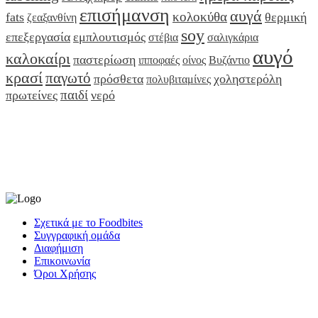
επισήμανση
αυγά
κολοκύθα
fats
θερμική
ζεαξανθίνη
soy
επεξεργασία
εμπλουτισμός
στέβια
σαλιγκάρια
αυγό
καλοκαίρι
παστερίωση
ιπποφαές
οίνος
Βυζάντιο
κρασί
παγωτό
πρόσθετα
χοληστερόλη
πολυβιταμίνες
παιδί
πρωτείνες
νερό
Σχετικά με το Foodbites
Συγγραφική ομάδα
Διαφήμιση
Επικοινωνία
Όροι Χρήσης