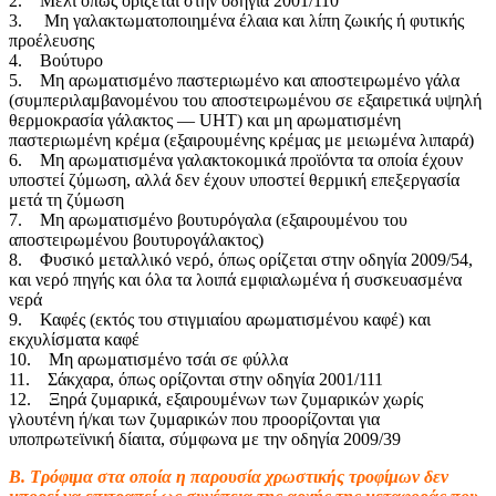
2. Μέλι όπως ορίζεται στην οδηγία 2001/110
3. Μη γαλακτωματοποιημένα έλαια και λίπη ζωικής ή φυτικής
προέλευσης
4. Βούτυρο
5. Μη αρωματισμένο παστεριωμένο και αποστειρωμένο γάλα
(συμπεριλαμβανομένου του αποστειρωμένου σε εξαιρετικά υψηλή
θερμοκρασία γάλακτος — UHT) και μη αρωματισμένη
παστεριωμένη κρέμα (εξαιρουμένης κρέμας με μειωμένα λιπαρά)
6. Μη αρωματισμένα γαλακτοκομικά προϊόντα τα οποία έχουν
υποστεί ζύμωση, αλλά δεν έχουν υποστεί θερμική επεξεργασία
μετά τη ζύμωση
7. Μη αρωματισμένο βουτυρόγαλα (εξαιρουμένου του
αποστειρωμένου βουτυρογάλακτος)
8. Φυσικό μεταλλικό νερό, όπως ορίζεται στην οδηγία 2009/54,
και νερό πηγής και όλα τα λοιπά εμφιαλωμένα ή συσκευασμένα
νερά
9. Καφές (εκτός του στιγμιαίου αρωματισμένου καφέ) και
εκχυλίσματα καφέ
10. Μη αρωματισμένο τσάι σε φύλλα
11. Σάκχαρα, όπως ορίζονται στην οδηγία 2001/111
12. Ξηρά ζυμαρικά, εξαιρουμένων των ζυμαρικών χωρίς
γλουτένη ή/και των ζυμαρικών που προορίζονται για
υποπρωτεϊνική δίαιτα, σύμφωνα με την οδηγία 2009/39
Β. Τρόφιμα στα οποία η παρουσία χρωστικής τροφίμων δεν