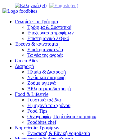
Γνωρίστε τα Τρόφιμα
Τρόφιμα & Συστατικά
Επεξεργασία τροφίμων
Επιστημονικό λεξικό
Έρευνα & καινοτομία
Επιστημονικά νέα
Τα νέα της αγοράς
Green Bites
Διατροφή
Ηλικία & Διατροφή
Υγεία και διατροφή
Ζούμε υγιεινά
Άθληση και διατροφή
Food & Lifestyle
Γευστικά ταξίδια
Η μηχανή του χρόνου
Food Tips
Οινογραφίες Περί οίνου και μπίρας
Foodbites chef
Νομοθεσία Τροφίμων
Ενωσιακή & Εθνική νομοθεσία
Μονογραφίες & Αφιερώματα