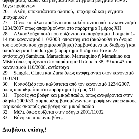
αφεψήματα, καθώς και μείγματα και στιγμιαία μείγματα των εν
λόγω προϊόντων
26. Αλάτι, υποκατάστατα αλατιού, μπαχαρικά και μείγματα
μπαχαρικών
27. Οίνος και άλλα προϊόντα που καλύπτονται από τον κανονισμό
1234/2007 όπως απαριθμούνται στο παράρτημα Ι μέρος ΧΙΙ
28. Αλκοολούχα ποτά που ορίζονται στο παράρτημα ΙΙ σημεία 1-
14 του κανονισμού 110/2008 αποστάγματα (ακολουθεί το όνομα
του φρούτου που χρησιμοποιήθηκε) λαμβανόμενα με διαβροχή και
απόσταξη και London gin (παράρτημα II σημεία 16 και 22
αντίστοιχα) Sambuca, Maraschino, Marrasquino ή Maraskino και
Mistrà όπως ορίζονται στο παράρτημα II σημεία 38, 39 και 43 του
κανονισμού 110/2008, αντίστοιχα
29. Sangria, Clarea και Zurra όπως αναφέρονται στον κανονισμό
1601/91
30. Κρασόξιδο που καλύπτεται από τον κανονισμό 1234/2007,
όπως απαριθμείται στο παράρτημα Ι μέρος ΧΙΙ
31. Τροφές για βρέφη και μικρά παιδιά, όπως αναφέρονται στην
οδηγία 2009/39, συμπεριλαμβανομένων των τροφίμων για ειδικούς
ιατρικούς σκοπούς για βρέφη και μικρά παιδιά
32. Μέλι, όπως ορίζεται στην οδηγία 2001/11032
33. Βύνη και προϊόντα βύνης
Διαβάστε επίσης!