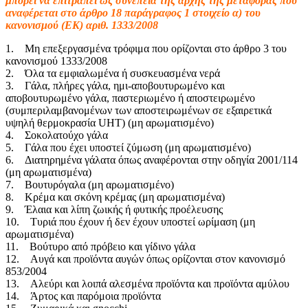
μπορεί να επιτραπεί ως συνέπεια της αρχής της μεταφοράς που
αναφέρεται στο άρθρο 18 παράγραφος 1 στοιχείο α) του
κανονισμού (ΕΚ) αριθ. 1333/2008
1. Μη επεξεργασμένα τρόφιμα που ορίζονται στο άρθρο 3 του
κανονισμού 1333/2008
2. Όλα τα εμφιαλωμένα ή συσκευασμένα νερά
3. Γάλα, πλήρες γάλα, ημι-αποβουτυρωμένο και
αποβουτυρωμένο γάλα, παστεριωμένο ή αποστειρωμένο
(συμπεριλαμβανομένων των αποστειρωμένων σε εξαιρετικά
υψηλή θερμοκρασία UHT) (μη αρωματισμένο)
4. Σοκολατούχο γάλα
5. Γάλα που έχει υποστεί ζύμωση (μη αρωματισμένο)
6. Διατηρημένα γάλατα όπως αναφέρονται στην οδηγία 2001/114
(μη αρωματισμένα)
7. Βουτυρόγαλα (μη αρωματισμένο)
8. Κρέμα και σκόνη κρέμας (μη αρωματισμένα)
9. Έλαια και λίπη ζωικής ή φυτικής προέλευσης
10. Τυριά που έχουν ή δεν έχουν υποστεί ωρίμαση (μη
αρωματισμένα)
11. Βούτυρο από πρόβειο και γίδινο γάλα
12. Αυγά και προϊόντα αυγών όπως ορίζονται στον κανονισμό
853/2004
13. Αλεύρι και λοιπά αλεσμένα προϊόντα και προϊόντα αμύλου
14. Άρτος και παρόμοια προϊόντα