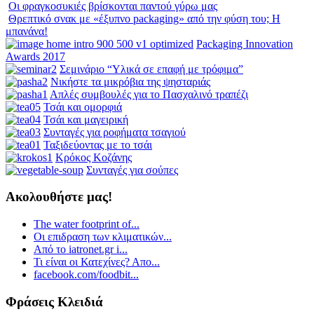
Οι φραγκοσυκιές βρίσκονται παντού γύρω μας
Θρεπτικό σνακ με «έξυπνο packaging» από την φύση του; Η
μπανάνα!
Packaging Innovation
Awards 2017
Σεμινάριο “Υλικά σε επαφή με τρόφιμα”
Νικήστε τα μικρόβια της ψησταριάς
Απλές συμβουλές για το Πασχαλινό τραπέζι
Τσάι και ομορφιά
Τσάι και μαγειρική
Συνταγές για ροφήματα τσαγιού
Ταξιδεύοντας με το τσάι
Κρόκος Κοζάνης
Συνταγές για σούπες
Ακολουθήστε μας!
The water footprint of...
Οι επιδραση των κλιματικών...
Από το iatronet.gr i...
Τι είναι οι Κατεχίνες? Απο...
facebook.com/foodbit...
Φράσεις Κλειδιά