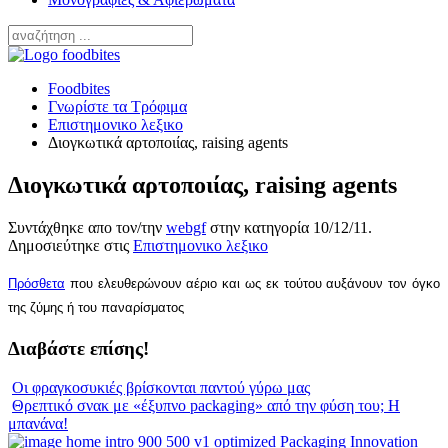
Foodbites
Γνωρίστε τα Τρόφιμα
Επιστημονικο λεξικο
Διογκωτικά αρτοποιίας, raising agents
Διογκωτικά αρτοποιίας, raising agents
Συντάχθηκε απο τον/την
webgf
στην κατηγορία
10/12/11
.
Δημοσιεύτηκε στις
Επιστημονικο λεξικο
Πρόσθετα
που ελευθερώνουν αέριο και ως εκ τούτου αυξάνουν τον όγκο
της ζύμης ή του παναρίσματος
Διαβάστε επίσης!
Οι φραγκοσυκιές βρίσκονται παντού γύρω μας
Θρεπτικό σνακ με «έξυπνο packaging» από την φύση του; Η
μπανάνα!
Packaging Innovation