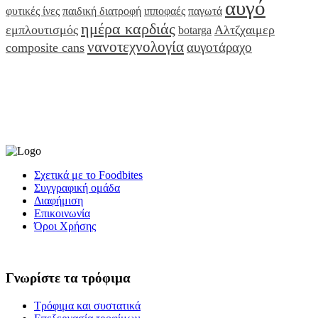
αυγό
φυτικές ίνες
παιδική διατροφή
ιπποφαές
παγωτά
ημέρα καρδιάς
εμπλουτισμός
Αλτζχαιμερ
botarga
νανοτεχνολογία
αυγοτάραχο
composite cans
Σχετικά με το Foodbites
Συγγραφική ομάδα
Διαφήμιση
Επικοινωνία
Όροι Χρήσης
Γνωρίστε τα τρόφιμα
Τρόφιμα και συστατικά