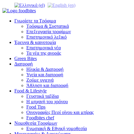
Γνωρίστε τα Τρόφιμα
Τρόφιμα & Συστατικά
Επεξεργασία τροφίμων
Επιστημονικό λεξικό
Έρευνα & καινοτομία
Επιστημονικά νέα
Τα νέα της αγοράς
Green Bites
Διατροφή
Ηλικία & Διατροφή
Υγεία και διατροφή
Ζούμε υγιεινά
Άθληση και διατροφή
Food & Lifestyle
Γευστικά ταξίδια
Η μηχανή του χρόνου
Food Tips
Οινογραφίες Περί οίνου και μπίρας
Foodbites chef
Νομοθεσία Τροφίμων
Ενωσιακή & Εθνική νομοθεσία
Μονογραφίες & Αφιερώματα