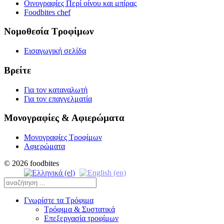
Οινογραφίες Περί οίνου και μπίρας
Foodbites chef
Νομοθεσία Τροφίμων
Εισαγωγική σελίδα
Βρείτε
Για τον καταναλωτή
Για τον επαγγελματία
Μονογραφίες & Αφιερώματα
Μονογραφίες Τροφίμων
Αφιερώματα
© 2026 foodbites
Γνωρίστε τα Τρόφιμα
Τρόφιμα & Συστατικά
Επεξεργασία τροφίμων