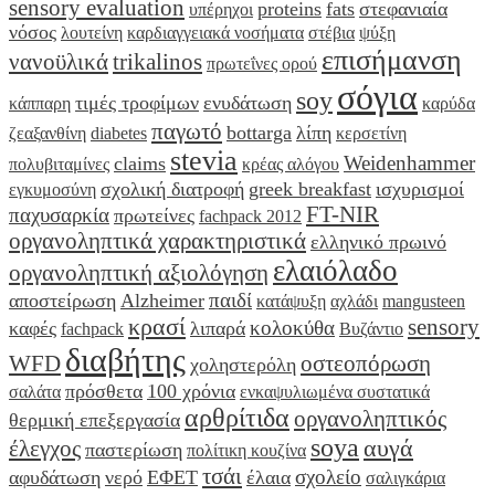
sensory evaluation
proteins
fats
στεφανιαία
υπέρηχοι
νόσος
λουτείνη
καρδιαγγειακά νοσήματα
στέβια
ψύξη
επισήμανση
νανοϋλικά
trikalinos
πρωτεΐνες ορού
σόγια
soy
τιμές τροφίμων
ενυδάτωση
κάππαρη
καρύδα
παγωτό
bottarga
λίπη
ζεαξανθίνη
diabetes
κερσετίνη
stevia
Weidenhammer
claims
πολυβιταμίνες
κρέας αλόγου
σχολική διατροφή
greek breakfast
ισχυρισμοί
εγκυμοσύνη
FT-NIR
παχυσαρκία
πρωτείνες
fachpack 2012
οργανοληπτικά χαρακτηριστικά
ελληνικό πρωινό
ελαιόλαδο
οργανοληπτική αξιολόγηση
παιδί
αποστείρωση
Alzheimer
κατάψυξη
αχλάδι
mangusteen
κρασί
sensory
κολοκύθα
καφές
λιπαρά
fachpack
Βυζάντιο
διαβήτης
WFD
οστεοπόρωση
χοληστερόλη
πρόσθετα
100 χρόνια
σαλάτα
ενκαψυλιωμένα συστατικά
αρθρίτιδα
οργανοληπτικός
θερμική επεξεργασία
soya
αυγά
έλεγχος
παστερίωση
πολίτικη κουζίνα
τσάι
σχολείο
αφυδάτωση
νερό
ΕΦΕΤ
έλαια
σαλιγκάρια