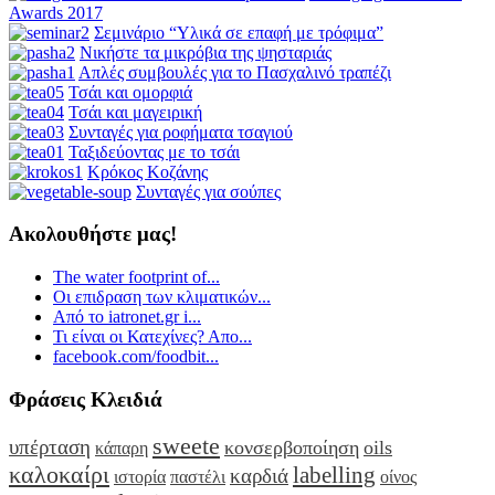
Awards 2017
Σεμινάριο “Υλικά σε επαφή με τρόφιμα”
Νικήστε τα μικρόβια της ψησταριάς
Απλές συμβουλές για το Πασχαλινό τραπέζι
Τσάι και ομορφιά
Τσάι και μαγειρική
Συνταγές για ροφήματα τσαγιού
Ταξιδεύοντας με το τσάι
Κρόκος Κοζάνης
Συνταγές για σούπες
Ακολουθήστε μας!
The water footprint of...
Οι επιδραση των κλιματικών...
Από το iatronet.gr i...
Τι είναι οι Κατεχίνες? Απο...
facebook.com/foodbit...
Φράσεις Κλειδιά
sweete
υπέρταση
κονσερβοποίηση
oils
κάπαρη
καλοκαίρι
labelling
καρδιά
ιστορία
παστέλι
οίνος