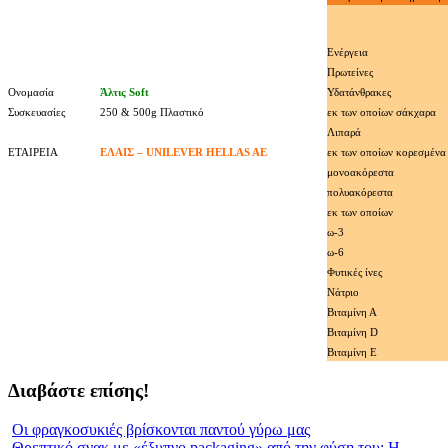
Ενέργεια
Πρωτείνες
Ονομασία
Άλτις Soft
Υδατάνθρακες
Συσκευασίες
250 & 500g Πλαστικό
εκ των οποίων σάκχαρα
Λιπαρά
ΕΤΑΙΡEΙΑ
ΕΛΑΙΣ – UNILEVER HELLAS AE
εκ των οποίων κορεσμένα
μονοακόρεστα
πολυακόρεστα
εκ των οποίων
ω-3
ω-6
Φυτικές ίνες
Νάτριο
Βιταμίνη Α
Βιταμίνη D
Βιταμίνη E
Διαβάστε επίσης!
Οι φραγκοσυκιές βρίσκονται παντού γύρω μας
Θρεπτικό σνακ με «έξυπνο packaging» από την φύση του; Η