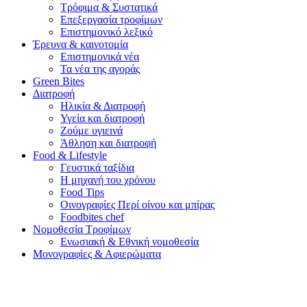
Τρόφιμα & Συστατικά
Επεξεργασία τροφίμων
Επιστημονικό λεξικό
Έρευνα & καινοτομία
Επιστημονικά νέα
Τα νέα της αγοράς
Green Bites
Διατροφή
Ηλικία & Διατροφή
Υγεία και διατροφή
Ζούμε υγιεινά
Άθληση και διατροφή
Food & Lifestyle
Γευστικά ταξίδια
Η μηχανή του χρόνου
Food Tips
Οινογραφίες Περί οίνου και μπίρας
Foodbites chef
Νομοθεσία Τροφίμων
Ενωσιακή & Εθνική νομοθεσία
Μονογραφίες & Αφιερώματα