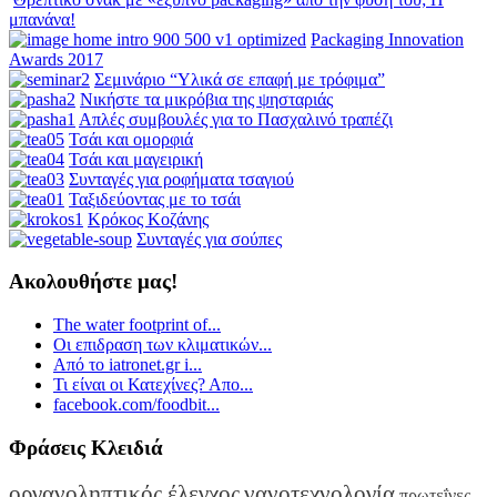
μπανάνα!
Packaging Innovation
Awards 2017
Σεμινάριο “Υλικά σε επαφή με τρόφιμα”
Νικήστε τα μικρόβια της ψησταριάς
Απλές συμβουλές για το Πασχαλινό τραπέζι
Τσάι και ομορφιά
Τσάι και μαγειρική
Συνταγές για ροφήματα τσαγιού
Ταξιδεύοντας με το τσάι
Κρόκος Κοζάνης
Συνταγές για σούπες
Ακολουθήστε μας!
The water footprint of...
Οι επιδραση των κλιματικών...
Από το iatronet.gr i...
Τι είναι οι Κατεχίνες? Απο...
facebook.com/foodbit...
Φράσεις Κλειδιά
οργανοληπτικός έλεγχος
νανοτεχνολογία
πρωτεΐνες