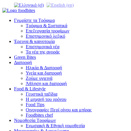
Γνωρίστε τα Τρόφιμα
Τρόφιμα & Συστατικά
Επεξεργασία τροφίμων
Επιστημονικό λεξικό
Έρευνα & καινοτομία
Επιστημονικά νέα
Τα νέα της αγοράς
Green Bites
Διατροφή
Ηλικία & Διατροφή
Υγεία και διατροφή
Ζούμε υγιεινά
Άθληση και διατροφή
Food & Lifestyle
Γευστικά ταξίδια
Η μηχανή του χρόνου
Food Tips
Οινογραφίες Περί οίνου και μπίρας
Foodbites chef
Νομοθεσία Τροφίμων
Ενωσιακή & Εθνική νομοθεσία
Μονογραφίες & Αφιερώματα