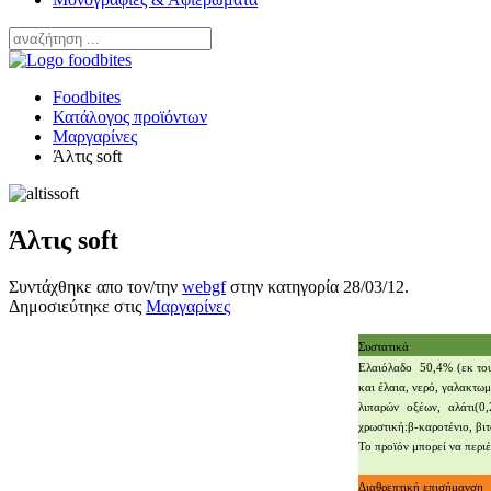
Foodbites
Κατάλογος προϊόντων
Μαργαρίνες
Άλτις soft
Άλτις soft
Συντάχθηκε απο τον/την
webgf
στην κατηγορία
28/03/12
.
Δημοσιεύτηκε στις
Μαργαρίνες
Συστατικά
Ελαιόλαδο 50,4% (εκ του
και έλαια, νερό, γαλακτωμ
λιπαρών οξέων, αλάτι(0,
χρωστική:β-καροτένιο, βιτ
Το προϊόν μπορεί να περιέ
Διαθρεπτική επισήμανση