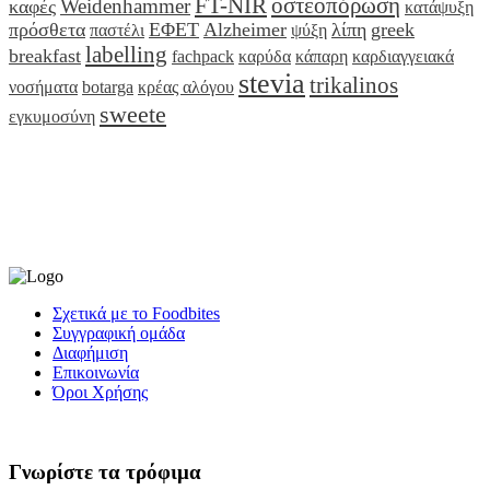
FT-NIR
οστεοπόρωση
Weidenhammer
καφές
κατάψυξη
πρόσθετα
ΕΦΕΤ
Alzheimer
λίπη
greek
παστέλι
ψύξη
labelling
breakfast
fachpack
καρύδα
κάπαρη
καρδιαγγειακά
stevia
trikalinos
νοσήματα
botarga
κρέας αλόγου
sweete
εγκυμοσύνη
Σχετικά με το Foodbites
Συγγραφική ομάδα
Διαφήμιση
Επικοινωνία
Όροι Χρήσης
Γνωρίστε τα τρόφιμα