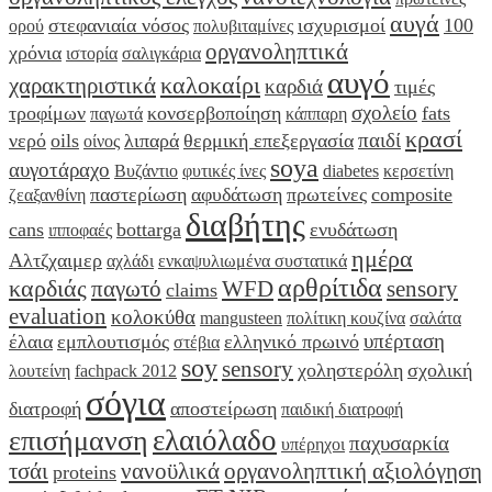
αυγά
στεφανιαία νόσος
ισχυρισμοί
100
ορού
πολυβιταμίνες
οργανοληπτικά
χρόνια
ιστορία
σαλιγκάρια
αυγό
καλοκαίρι
χαρακτηριστικά
καρδιά
τιμές
σχολείο
τροφίμων
κονσερβοποίηση
fats
παγωτά
κάππαρη
κρασί
παιδί
νερό
oils
λιπαρά
θερμική επεξεργασία
οίνος
soya
αυγοτάραχο
Βυζάντιο
φυτικές ίνες
diabetes
κερσετίνη
παστερίωση
αφυδάτωση
πρωτείνες
composite
ζεαξανθίνη
διαβήτης
cans
bottarga
ενυδάτωση
ιπποφαές
ημέρα
Αλτζχαιμερ
αχλάδι
ενκαψυλιωμένα συστατικά
αρθρίτιδα
καρδιάς
παγωτό
WFD
sensory
claims
evaluation
κολοκύθα
mangusteen
πολίτικη κουζίνα
σαλάτα
υπέρταση
έλαια
εμπλουτισμός
ελληνικό πρωινό
στέβια
soy
sensory
χοληστερόλη
σχολική
λουτείνη
fachpack 2012
σόγια
διατροφή
αποστείρωση
παιδική διατροφή
ελαιόλαδο
επισήμανση
παχυσαρκία
υπέρηχοι
τσάι
νανοϋλικά
οργανοληπτική αξιολόγηση
proteins