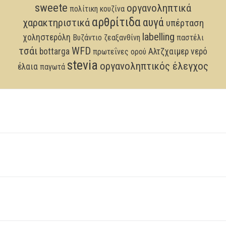
sweete
οργανοληπτικά
πολίτικη κουζίνα
αρθρίτιδα
αυγά
χαρακτηριστικά
υπέρταση
labelling
χοληστερόλη
Βυζάντιο
ζεαξανθίνη
παστέλι
τσάι
WFD
bottarga
Αλτζχαιμερ
νερό
πρωτεΐνες ορού
stevia
οργανοληπτικός έλεγχος
έλαια
παγωτά