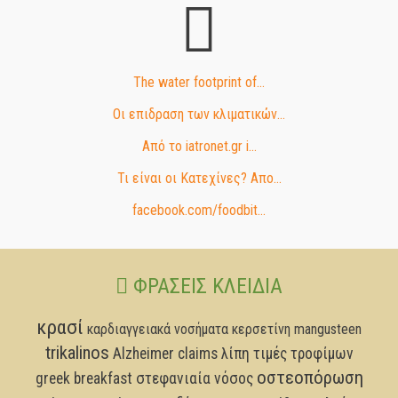
The water footprint of...
Οι επιδραση των κλιματικών...
Από το iatronet.gr i...
Τι είναι οι Κατεχίνες? Απο...
facebook.com/foodbit...
ΦΡΆΣΕΙΣ ΚΛΕΙΔΙΆ
κρασί
καρδιαγγειακά νοσήματα
κερσετίνη
mangusteen
trikalinos
Alzheimer
claims
λίπη
τιμές τροφίμων
οστεοπόρωση
greek breakfast
στεφανιαία νόσος