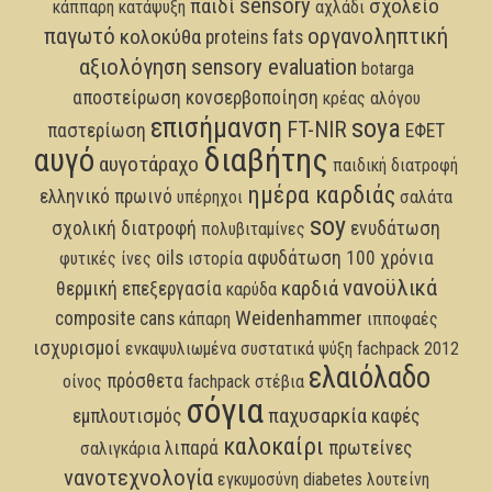
sensory
παιδί
σχολείο
κάππαρη
κατάψυξη
αχλάδι
παγωτό
οργανοληπτική
κολοκύθα
proteins
fats
αξιολόγηση
sensory evaluation
botarga
αποστείρωση
κονσερβοποίηση
κρέας αλόγου
επισήμανση
soya
FT-NIR
παστερίωση
ΕΦΕΤ
διαβήτης
αυγό
αυγοτάραχο
παιδική διατροφή
ημέρα καρδιάς
ελληνικό πρωινό
υπέρηχοι
σαλάτα
soy
σχολική διατροφή
ενυδάτωση
πολυβιταμίνες
oils
αφυδάτωση
100 χρόνια
φυτικές ίνες
ιστορία
νανοϋλικά
καρδιά
θερμική επεξεργασία
καρύδα
Weidenhammer
composite cans
κάπαρη
ιπποφαές
ισχυρισμοί
ενκαψυλιωμένα συστατικά
ψύξη
fachpack 2012
ελαιόλαδο
πρόσθετα
οίνος
fachpack
στέβια
σόγια
παχυσαρκία
εμπλουτισμός
καφές
καλοκαίρι
λιπαρά
πρωτείνες
σαλιγκάρια
νανοτεχνολογία
εγκυμοσύνη
diabetes
λουτείνη