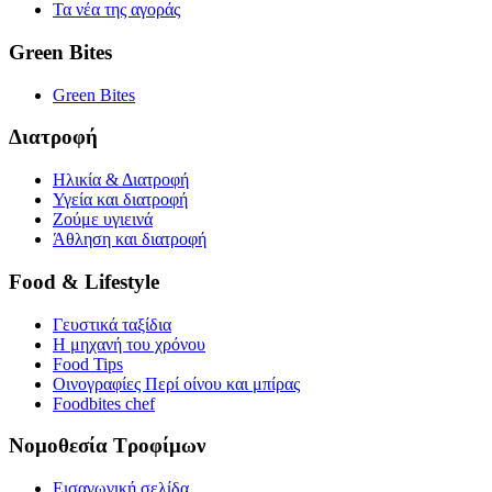
Τα νέα της αγοράς
Green Bites
Green Bites
Διατροφή
Ηλικία & Διατροφή
Υγεία και διατροφή
Ζούμε υγιεινά
Άθληση και διατροφή
Food & Lifestyle
Γευστικά ταξίδια
Η μηχανή του χρόνου
Food Tips
Οινογραφίες Περί οίνου και μπίρας
Foodbites chef
Νομοθεσία Τροφίμων
Εισαγωγική σελίδα