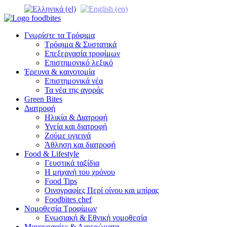
Γνωρίστε τα Τρόφιμα
Τρόφιμα & Συστατικά
Επεξεργασία τροφίμων
Επιστημονικό λεξικό
Έρευνα & καινοτομία
Επιστημονικά νέα
Τα νέα της αγοράς
Green Bites
Διατροφή
Ηλικία & Διατροφή
Υγεία και διατροφή
Ζούμε υγιεινά
Άθληση και διατροφή
Food & Lifestyle
Γευστικά ταξίδια
Η μηχανή του χρόνου
Food Tips
Οινογραφίες Περί οίνου και μπίρας
Foodbites chef
Νομοθεσία Τροφίμων
Ενωσιακή & Εθνική νομοθεσία
Μονογραφίες & Αφιερώματα