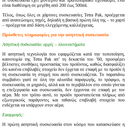
Η συσκευασία έχει μοντέρνο και πρωτοποριακό σχεδιασμό, ενώ
είναι διαθέσιμη σε μεγέθη από 200 έως 500ml.
Τέλος, όπως όλες οι χάρτινες συσκευασίες Tetra Pak, προέρχεται
από ανανεώσιμες πηγές, δηλαδή η βασική πρώτη ύλη της – το χαρτί
– προέρχεται από δάση ελεγχόμενης καλλιέργειας.
Πρόσθετες πληροφορίες για την ασηπτική συσκευασία
Aσηπτική συσκευασία: αρχές – πλεονεκτήματα
Η ασηπτική τεχνολογία που εφαρμόζεται κατά την τυποποίηση,
καινοτομία της Tetra Pak απ’ τη δεκαετία του ’60, προσφέρει
βέλτιστες συνθήκες προστασίας του προϊόντος, καθώς διασφαλίζει
ότι κανένα επιβλαβές στοιχείο δεν έρχεται σε επαφή με το προϊόν ή
τη συσκευασία τη στιγμή που αυτό συσκευάζεται. Το παραπάνω
συμβαίνει γιατί σε όλη την αλυσίδα παραγωγής, το τρόφιμο, η
συσκευασία, οι μηχανές, αλλά και το περιβάλλον στο οποίο γίνεται
η επεξεργασία και συσκευασία, δεν έρχονται σε επαφή με τον
αέρα. Με τον τρόπο αυτό, το προϊόν προστατεύεται πλήρως από
εξωτερικούς παράγοντες και πιθανώς επιβλαβή στοιχεία που
ενδέχεται να υπάρχουν στον αέρα.
Εφαρμογές:
H πρώτη ασηπτική συσκευασία στον κόσμο που κατασκεύασε η