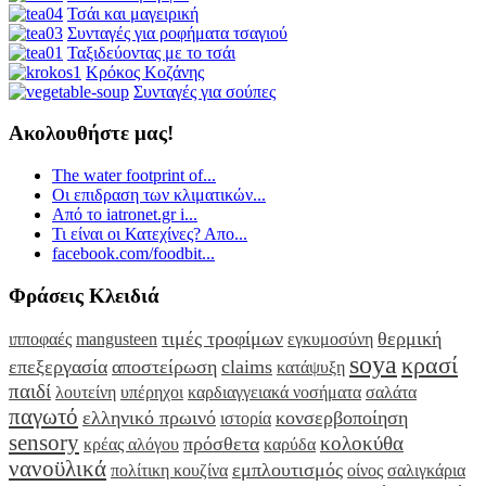
Τσάι και μαγειρική
Συνταγές για ροφήματα τσαγιού
Ταξιδεύοντας με το τσάι
Κρόκος Κοζάνης
Συνταγές για σούπες
Ακολουθήστε μας!
The water footprint of...
Οι επιδραση των κλιματικών...
Από το iatronet.gr i...
Τι είναι οι Κατεχίνες? Απο...
facebook.com/foodbit...
Φράσεις Κλειδιά
τιμές τροφίμων
θερμική
ιπποφαές
mangusteen
εγκυμοσύνη
soya
κρασί
επεξεργασία
αποστείρωση
claims
κατάψυξη
παιδί
λουτείνη
υπέρηχοι
καρδιαγγειακά νοσήματα
σαλάτα
παγωτό
ελληνικό πρωινό
κονσερβοποίηση
ιστορία
sensory
κολοκύθα
πρόσθετα
κρέας αλόγου
καρύδα
νανοϋλικά
εμπλουτισμός
πολίτικη κουζίνα
οίνος
σαλιγκάρια