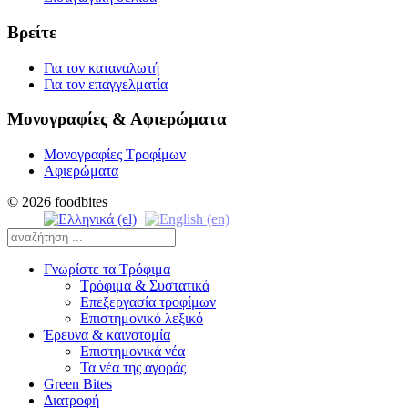
Βρείτε
Για τον καταναλωτή
Για τον επαγγελματία
Μονογραφίες & Αφιερώματα
Μονογραφίες Τροφίμων
Αφιερώματα
© 2026 foodbites
Γνωρίστε τα Τρόφιμα
Τρόφιμα & Συστατικά
Επεξεργασία τροφίμων
Επιστημονικό λεξικό
Έρευνα & καινοτομία
Επιστημονικά νέα
Τα νέα της αγοράς
Green Bites
Διατροφή