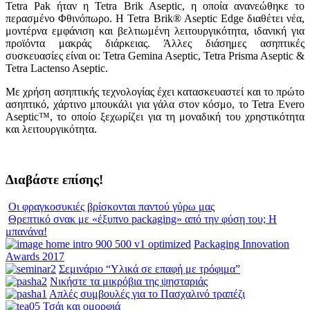
Tetra Pak ήταν η Tetra Brik Aseptic, η οποία ανανεώθηκε το
περασμένο Φθινόπωρο. Η Tetra Brik® Aseptic Edge διαθέτει νέα,
μοντέρνα εμφάνιση και βελτιωμένη λειτουργικότητα, ιδανική για
προϊόντα μακράς διάρκειας. Άλλες διάσημες ασηπτικές
συσκευασίες είναι οι: Tetra Gemina Aseptic, Tetra Prisma Aseptic &
Tetra Lactenso Aseptic.
Με χρήση ασηπτικής τεχνολογίας έχει κατασκευαστεί και το πρώτο
ασηπτικό, χάρτινο μπουκάλι για γάλα στον κόσμο, το Tetra Evero
Aseptic™, το οποίο ξεχωρίζει για τη μοναδική του χρηστικότητα
και λειτουργικότητα.
Διαβάστε επίσης!
Οι φραγκοσυκιές βρίσκονται παντού γύρω μας
Θρεπτικό σνακ με «έξυπνο packaging» από την φύση του; Η
μπανάνα!
Packaging Innovation
Awards 2017
Σεμινάριο “Υλικά σε επαφή με τρόφιμα”
Νικήστε τα μικρόβια της ψησταριάς
Απλές συμβουλές για το Πασχαλινό τραπέζι
Τσάι και ομορφιά