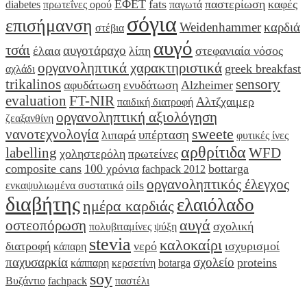
ΕΦΕΤ
fats
παστερίωση
καφές
diabetes
πρωτεΐνες ορού
παγωτά
σόγια
επισήμανση
Weidenhammer
καρδιά
στέβια
αυγό
τσάι
αυγοτάραχο
έλαια
λίπη
στεφανιαία νόσος
οργανοληπτικά χαρακτηριστικά
greek breakfast
αχλάδι
trikalinos
sensory
αφυδάτωση
ενυδάτωση
Alzheimer
evaluation
FT-NIR
Αλτζχαιμερ
παιδική διατροφή
οργανοληπτική αξιολόγηση
ζεαξανθίνη
sweete
νανοτεχνολογία
υπέρταση
λιπαρά
φυτικές ίνες
αρθρίτιδα
labelling
WFD
χοληστερόλη
πρωτείνες
composite cans
100 χρόνια
bottarga
fachpack 2012
οργανοληπτικός έλεγχος
oils
ενκαψυλιωμένα συστατικά
διαβήτης
ελαιόλαδο
ημέρα καρδιάς
αυγά
οστεοπόρωση
σχολική
πολυβιταμίνες
ψύξη
stevia
καλοκαίρι
διατροφή
νερό
ισχυρισμοί
κάπαρη
παχυσαρκία
σχολείο
proteins
κάππαρη
κερσετίνη
botarga
soy
Βυζάντιο
fachpack
παστέλι