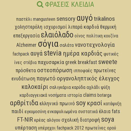
ΦΡΆΣΕΙΣ ΚΛΕΙΔΙΆ
αυγό
sensory
trikalinos
παστέλι
mangusteen
καρδιά
χοληστερόλη
ισχυρισμοί
λιπαρά
θερμική
ελαιόλαδο
επεξεργασία
οίνος
πολίτικη κουζίνα
σόγια
νανοτεχνολογία
Alzheimer
σαλάτα
stevia
αυγά
ημέρα καρδιάς
fachpack
φυτικές
sweete
παχυσαρκία
greek breakfast
ίνες
στέβια
οστεοπόρωση
πρόσθετα
πρωτείνες
ιπποφαές
παγωτό
οργανοληπτικός έλεγχος
ενυδάτωση
καλοκαίρι
σαλιγκάρια
καρύδα
αχλάδι
ψύξη
claims
καρδιαγγειακά νοσήματα
ιστορία
botarga
αρθρίτιδα
soy
κρασί
ελληνικό πρωινό
κατάψυξη
παιδί
έλαια
fats
εγκυμοσύνη
ενκαψυλιωμένα συστατικά
soya
FT-NIR
σχολική διατροφή
κρέας αλόγου
υπέρταση
υπέρηχοι
fachpack 2012
πρωτεΐνες ορού