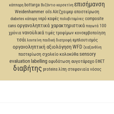
επισήμανση
bottarga
κάππαρη
Βυζάντιο
κερσετίνη
Weidenhammer
oils
Αλτζχαιμερ
αποστείρωση
νερό
καφές
composite
diabetes
κάπαρη
πολυβιταμίνες
οργανοληπτικά χαρακτηριστικά
cans
100
παγωτά
νανοϋλικά
χρόνια
τιμές τροφίμων
κονσερβοποίηση
τσάι
εμπλουτισμός
λουτείνη
παιδική διατροφή
οργανοληπτική αξιολόγηση
WFD
ζεαξανθίνη
sensory
σχολείο
κολοκύθα
παστερίωση
evaluation
labelling
αυγοτάραχο
αφυδάτωση
ΕΦΕΤ
διαβήτης
proteins
λίπη
στεφανιαία νόσος