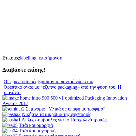
Ετικέτες:
labelling
,
επισήμανση
Διαβάστε επίσης!
Οι φραγκοσυκιές βρίσκονται παντού γύρω μας
Θρεπτικό σνακ με «έξυπνο packaging» από την φύση του; Η
μπανάνα!
Packaging Innovation
Awards 2017
Σεμινάριο “Υλικά σε επαφή με τρόφιμα”
Νικήστε τα μικρόβια της ψησταριάς
Απλές συμβουλές για το Πασχαλινό τραπέζι
Τσάι και ομορφιά
Τσάι και μαγειρική