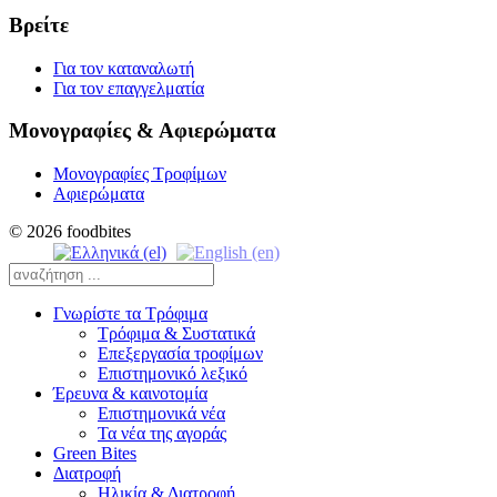
Βρείτε
Για τον καταναλωτή
Για τον επαγγελματία
Μονογραφίες & Αφιερώματα
Μονογραφίες Τροφίμων
Αφιερώματα
© 2026 foodbites
Γνωρίστε τα Τρόφιμα
Τρόφιμα & Συστατικά
Επεξεργασία τροφίμων
Επιστημονικό λεξικό
Έρευνα & καινοτομία
Επιστημονικά νέα
Τα νέα της αγοράς
Green Bites
Διατροφή
Ηλικία & Διατροφή