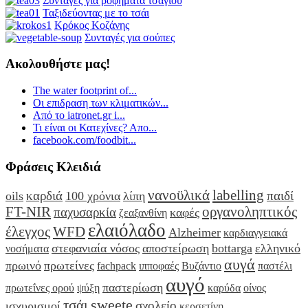
Συνταγές για ροφήματα τσαγιού
Ταξιδεύοντας με το τσάι
Κρόκος Κοζάνης
Συνταγές για σούπες
Ακολουθήστε μας!
The water footprint of...
Οι επιδραση των κλιματικών...
Από το iatronet.gr i...
Τι είναι οι Κατεχίνες? Απο...
facebook.com/foodbit...
Φράσεις Κλειδιά
νανοϋλικά
labelling
καρδιά
παιδί
oils
100 χρόνια
λίπη
FT-NIR
οργανοληπτικός
παχυσαρκία
καφές
ζεαξανθίνη
ελαιόλαδο
έλεγχος
WFD
Alzheimer
καρδιαγγειακά
στεφανιαία νόσος
αποστείρωση
bottarga
ελληνικό
νοσήματα
αυγά
πρωινό
πρωτείνες
fachpack
ιπποφαές
Βυζάντιο
παστέλι
αυγό
παστερίωση
πρωτεΐνες ορού
ψύξη
καρύδα
οίνος
sweete
τσάι
σχολείο
ισχυρισμοί
κερσετίνη