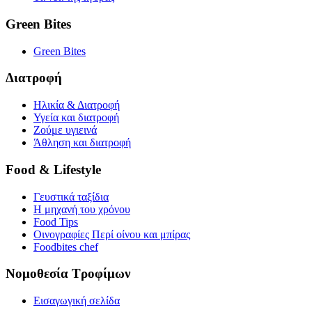
Green Bites
Green Bites
Διατροφή
Ηλικία & Διατροφή
Υγεία και διατροφή
Ζούμε υγιεινά
Άθληση και διατροφή
Food & Lifestyle
Γευστικά ταξίδια
Η μηχανή του χρόνου
Food Tips
Οινογραφίες Περί οίνου και μπίρας
Foodbites chef
Νομοθεσία Τροφίμων
Εισαγωγική σελίδα