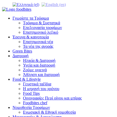
Γνωρίστε τα Τρόφιμα
Τρόφιμα & Συστατικά
Επεξεργασία τροφίμων
Επιστημονικό λεξικό
Έρευνα & καινοτομία
Επιστημονικά νέα
Τα νέα της αγοράς
Green Bites
Διατροφή
Ηλικία & Διατροφή
Υγεία και διατροφή
Ζούμε υγιεινά
Άθληση και διατροφή
Food & Lifestyle
Γευστικά ταξίδια
Η μηχανή του χρόνου
Food Tips
Οινογραφίες Περί οίνου και μπίρας
Foodbites chef
Νομοθεσία Τροφίμων
Ενωσιακή & Εθνική νομοθεσία
Μονογραφίες & Αφιερώματα