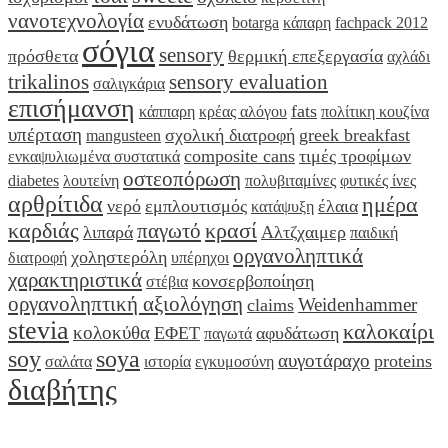
νανοτεχνολογία
ενυδάτωση
botarga
κάπαρη
fachpack 2012
σόγια
sensory
πρόσθετα
θερμική επεξεργασία
αχλάδι
trikalinos
sensory evaluation
σαλιγκάρια
επισήμανση
fats
κάππαρη
κρέας αλόγου
πολίτικη κουζίνα
υπέρταση
σχολική διατροφή
greek breakfast
mangusteen
composite cans
τιμές τροφίμων
ενκαψυλιωμένα συστατικά
οστεοπόρωση
diabetes
λουτείνη
πολυβιταμίνες
φυτικές ίνες
αρθρίτιδα
ημέρα
νερό
εμπλουτισμός
έλαια
κατάψυξη
καρδιάς
κρασί
παγωτό
λιπαρά
Αλτζχαιμερ
παιδική
οργανοληπτικά
χοληστερόλη
διατροφή
υπέρηχοι
χαρακτηριστικά
κονσερβοποίηση
στέβια
οργανοληπτική αξιολόγηση
Weidenhammer
claims
stevia
καλοκαίρι
κολοκύθα
ΕΦΕΤ
αφυδάτωση
παγωτά
soy
soya
αυγοτάραχο
proteins
σαλάτα
ιστορία
εγκυμοσύνη
διαβήτης