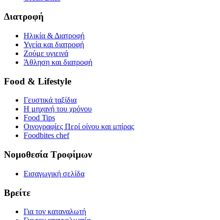
Διατροφή
Ηλικία & Διατροφή
Υγεία και διατροφή
Ζούμε υγιεινά
Άθληση και διατροφή
Food & Lifestyle
Γευστικά ταξίδια
Η μηχανή του χρόνου
Food Tips
Οινογραφίες Περί οίνου και μπίρας
Foodbites chef
Νομοθεσία Τροφίμων
Εισαγωγική σελίδα
Βρείτε
Για τον καταναλωτή