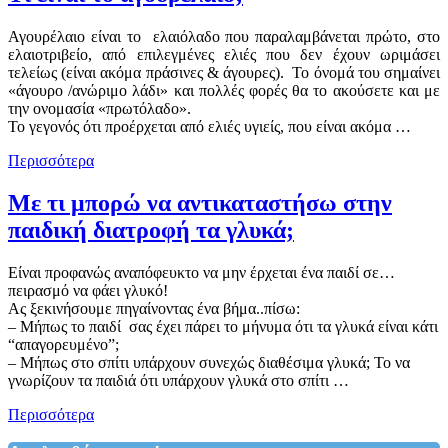
Αγουρέλαιο είναι το ελαιόλαδο που παραλαμβάνεται πρώτο, στο
ελαιοτριβείο, από επιλεγμένες ελιές που δεν έχουν ωριμάσει
τελείως (είναι ακόμα πράσινες & άγουρες). Το όνομά του σημαίνει
«άγουρο /ανώριμο λάδι» και πολλές φορές θα το ακούσετε και με
την ονομασία «πρωτόλαδο».
Το γεγονός ότι προέρχεται από ελιές υγιείς, που είναι ακόμα …
Περισσότερα
Με τι μπορώ να αντικαταστήσω στην
παιδική διατροφή τα γλυκά;
Είναι προφανώς αναπόφευκτο να μην έρχεται ένα παιδί σε…
πειρασμό να φάει γλυκό!
Ας ξεκινήσουμε πηγαίνοντας ένα βήμα..πίσω:
– Mήπως το παιδί σας έχει πάρει το μήνυμα ότι τα γλυκά είναι κάτι
“απαγορευμένο”;
– Μήπως στο σπίτι υπάρχουν συνεχώς διαθέσιμα γλυκά; Το να
γνωρίζουν τα παιδιά ότι υπάρχουν γλυκά στο σπίτι …
Περισσότερα