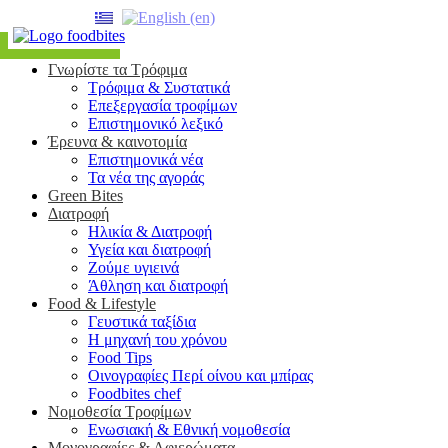
Γνωρίστε τα Τρόφιμα
Τρόφιμα & Συστατικά
Επεξεργασία τροφίμων
Επιστημονικό λεξικό
Έρευνα & καινοτομία
Επιστημονικά νέα
Τα νέα της αγοράς
Green Bites
Διατροφή
Ηλικία & Διατροφή
Υγεία και διατροφή
Ζούμε υγιεινά
Άθληση και διατροφή
Food & Lifestyle
Γευστικά ταξίδια
Η μηχανή του χρόνου
Food Tips
Οινογραφίες Περί οίνου και μπίρας
Foodbites chef
Νομοθεσία Τροφίμων
Ενωσιακή & Εθνική νομοθεσία
Μονογραφίες & Αφιερώματα