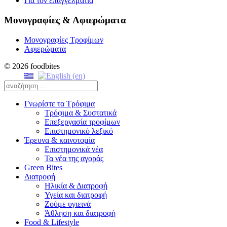
Για τον επαγγελματία
Μονογραφίες & Αφιερώματα
Μονογραφίες Τροφίμων
Αφιερώματα
© 2026 foodbites
Γνωρίστε τα Τρόφιμα
Τρόφιμα & Συστατικά
Επεξεργασία τροφίμων
Επιστημονικό λεξικό
Έρευνα & καινοτομία
Επιστημονικά νέα
Τα νέα της αγοράς
Green Bites
Διατροφή
Ηλικία & Διατροφή
Υγεία και διατροφή
Ζούμε υγιεινά
Άθληση και διατροφή
Food & Lifestyle