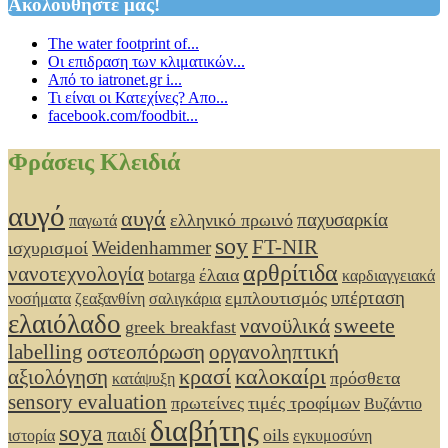
Ακολουθήστε μας!
The water footprint of...
Οι επιδραση των κλιματικών...
Από το iatronet.gr i...
Τι είναι οι Κατεχίνες? Απο...
facebook.com/foodbit...
Φράσεις Κλειδιά
αυγό
αυγά
παχυσαρκία
ελληνικό πρωινό
παγωτά
soy
FT-NIR
Weidenhammer
ισχυρισμοί
αρθρίτιδα
νανοτεχνολογία
έλαια
botarga
καρδιαγγειακά
υπέρταση
εμπλουτισμός
νοσήματα
ζεαξανθίνη
σαλιγκάρια
ελαιόλαδο
sweete
νανοϋλικά
greek breakfast
labelling
οστεοπόρωση
οργανοληπτική
κρασί
καλοκαίρι
αξιολόγηση
πρόσθετα
κατάψυξη
sensory evaluation
πρωτείνες
τιμές τροφίμων
Βυζάντιο
διαβήτης
soya
παιδί
oils
ιστορία
εγκυμοσύνη