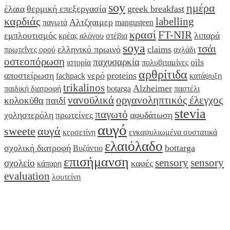
soy
ημέρα
έλαια
θερμική επεξεργασία
greek breakfast
καρδιάς
labelling
Αλτζχαιμερ
παγωτά
mangusteen
κρασί
FT-NIR
εμπλουτισμός
λιπαρά
κρέας αλόγου
στέβια
soya
τσάι
ελληνικό πρωινό
claims
πρωτεΐνες ορού
αχλάδι
οστεοπόρωση
παχυσαρκία
oils
ιστορία
πολυβιταμίνες
αρθρίτιδα
αποστείρωση
νερό
proteins
fachpack
κατάψυξη
trikalinos
Alzheimer
παιδική διατροφή
botarga
παστέλι
νανοϋλικά
οργανοληπτικός έλεγχος
κολοκύθα
παιδί
stevia
παγωτό
χοληστερόλη
πρωτείνες
αφυδάτωση
αυγό
sweete
αυγά
κερσετίνη
ενκαψυλιωμένα συστατικά
ελαιόλαδο
σχολική διατροφή
bottarga
Βυζάντιο
επισήμανση
sensory
sensory
σχολείο
καφές
κάπαρη
evaluation
λουτείνη