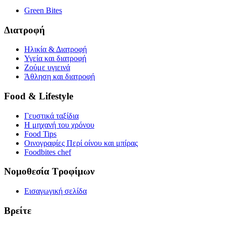
Green Bites
Διατροφή
Ηλικία & Διατροφή
Υγεία και διατροφή
Ζούμε υγιεινά
Άθληση και διατροφή
Food & Lifestyle
Γευστικά ταξίδια
Η μηχανή του χρόνου
Food Tips
Οινογραφίες Περί οίνου και μπίρας
Foodbites chef
Νομοθεσία Τροφίμων
Εισαγωγική σελίδα
Βρείτε