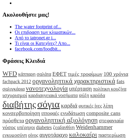
Ακολουθήστε μας!
The water footprint of...
Οι επιδραση των κλιματικών...
Από το iatronet.gr i...
Τι είναι οι Κατεχίνες? Απο...
facebook.com/foodbit...
Φράσεις Κλειδιά
WFD
ΕΦΕΤ
τιμές τροφίμων
100 χρόνια
κάππαρη
σαλάτα
οργανοληπτικά χαρακτηριστικά
fats
fachpack 2012
νανοτεχνολογία
υπέρταση
σαλιγκάρια
πολίτικη κουζίνα
ισχυρισμοί
καρδιαγγειακά νοσήματα
ψύξη
καρύδα
σόγια
διαβήτης
καρδιά
λίπη
φυτικές ίνες
κονσερβοποίηση
ενυδάτωση
composite cans
ιπποφαές
οργανοληπτική αξιολόγηση
πρόσθετα
στεφανιαία
Weidenhammer
νόσος
υπέρηχοι
diabetes
ζεαξανθίνη
καλοκαίρι
αυγοτάραχο
παστερίωση
εγκυμοσύνη
οίνος