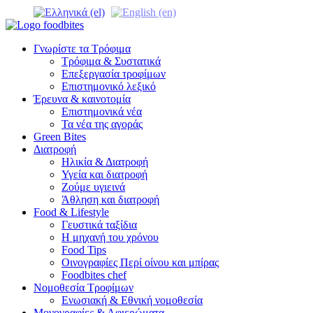
Γνωρίστε τα Τρόφιμα
Τρόφιμα & Συστατικά
Επεξεργασία τροφίμων
Επιστημονικό λεξικό
Έρευνα & καινοτομία
Επιστημονικά νέα
Τα νέα της αγοράς
Green Bites
Διατροφή
Ηλικία & Διατροφή
Υγεία και διατροφή
Ζούμε υγιεινά
Άθληση και διατροφή
Food & Lifestyle
Γευστικά ταξίδια
Η μηχανή του χρόνου
Food Tips
Οινογραφίες Περί οίνου και μπίρας
Foodbites chef
Νομοθεσία Τροφίμων
Ενωσιακή & Εθνική νομοθεσία
Μονογραφίες & Αφιερώματα