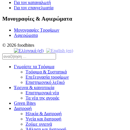
Για τον καταναλωτή
Για τον επαγγελματία
Μονογραφίες & Αφιερώματα
Μονογραφίες Τροφίμων
Αφιερώματα
© 2026 foodbites
Γνωρίστε τα Τρόφιμα
Τρόφιμα & Συστατικά
Επεξεργασία τροφίμων
Επιστημονικό λεξικό
Έρευνα & καινοτομία
Επιστημονικά νέα
Τα νέα της αγοράς
Green Bites
Διατροφή
Ηλικία & Διατροφή
Υγεία και διατροφή
Ζούμε υγιεινά
Άθληση και διατροφή